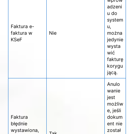
adzeni
u do
system
Faktura e-
u,
faktura w
Nie
można
KSeF
jedynie
wysta
wić
fakturę
korygu
jącą.
Anulo
wanie
jest
możliw
e, jeśli
Faktura
dokum
błędnie
ent nie
wystawiona,
został
Tak