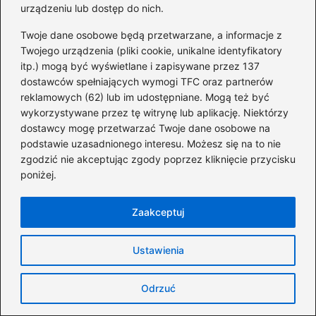
a
nt
e
u
n
urządzeniu lub dostęp do nich.
Powiązane wpisy:
c
er
d
m
k
Twoje dane osobowe będą przetwarzane, a informacje z
e
e
di
bl
e
Twojego urządzenia (pliki cookie, unikalne identyfikatory
Zarabianie na truskawkach: ile zyskasz z
itp.) mogą być wyświetlane i zapisywane przez 137
b
st
t
r
dI
1 ha? Fakty i koszty, które warto poznać
dostawców spełniających wymogi TFC oraz partnerów
o
n
reklamowych (62) lub im udostępniane. Mogą też być
Ile zyskasz w sezonie? Przewodnik po
o
wykorzystywane przez tę witrynę lub aplikację. Niektórzy
wakacyjnych zarobkach w Polsce
dostawcy mogę przetwarzać Twoje dane osobowe na
k
podstawie uzasadnionego interesu. Możesz się na to nie
Ile naprawdę zarobisz na własnej
zgodzić nie akceptując zgody poprzez kliknięcie przycisku
koparce? Odkryj realne stawki i zyski
poniżej.
Jak Revolut wpływa na twoją historię
Zaakceptuj
kredytową? Sprawdź, czy BIK ma
znaczenie!
Ustawienia
Ile można zarobić na reklamach na
stronie? Oto fakty i przykłady zarobków,
Odrzuć
które Cię zaskoczą!