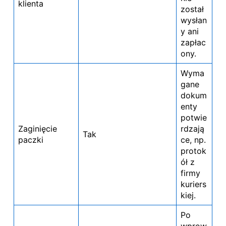
klienta
został
wysłan
y ani
zapłac
ony.
Wyma
gane
dokum
enty
potwie
Zaginięcie
rdzają
Tak
paczki
ce, np.
protok
ół z
firmy
kuriers
kiej.
Po
wprow