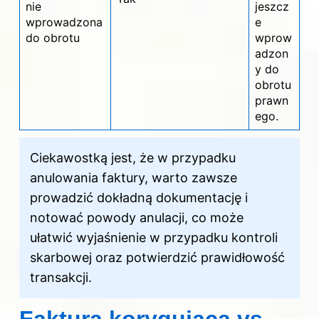
nie
jeszcz
wprowadzona
e
do obrotu
wprow
adzon
y do
obrotu
prawn
ego.
Ciekawostką jest, że w przypadku
anulowania faktury, warto zawsze
prowadzić dokładną dokumentację i
notować powody anulacji, co może
ułatwić wyjaśnienie w przypadku kontroli
skarbowej oraz potwierdzić prawidłowość
transakcji.
Faktura korygująca vs.