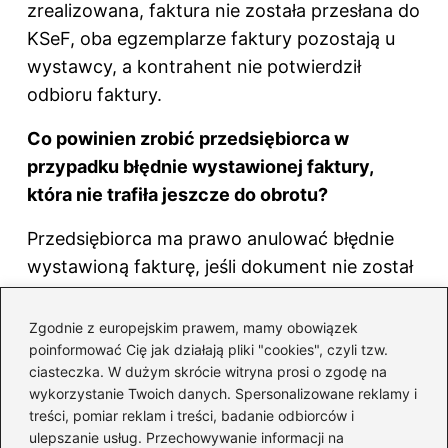
zrealizowana, faktura nie została przesłana do
KSeF, oba egzemplarze faktury pozostają u
wystawcy, a kontrahent nie potwierdził
odbioru faktury.
Co powinien zrobić przedsiębiorca w
przypadku błędnie wystawionej faktury,
która nie trafiła jeszcze do obrotu?
Przedsiębiorca ma prawo anulować błędnie
wystawioną fakturę, jeśli dokument nie został
jeszcze wprowadzony do obrotu prawnego.
Warto również dokumentować przyczyny
Zgodnie z europejskim prawem, mamy obowiązek
anulacji, co może być pomocne w przypadku
poinformować Cię jak działają pliki "cookies", czyli tzw.
ciasteczka. W dużym skrócie witryna prosi o zgodę na
kontroli skarbowej.
wykorzystanie Twoich danych. Spersonalizowane reklamy i
F
Pi
X
R
T
Li
treści, pomiar reklam i treści, badanie odbiorców i
ulepszanie usług. Przechowywanie informacji na