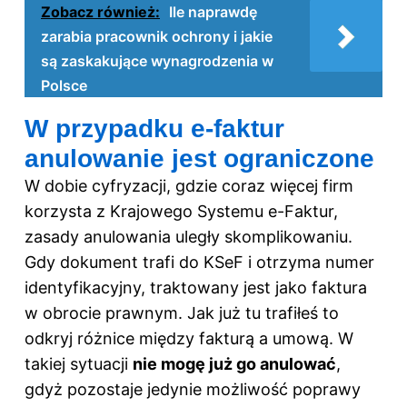
Zobacz również:
Ile naprawdę
zarabia pracownik ochrony i jakie
są zaskakujące wynagrodzenia w
Polsce
W przypadku e-faktur
anulowanie jest ograniczone
W dobie cyfryzacji, gdzie coraz więcej firm
korzysta z Krajowego Systemu e-Faktur,
zasady anulowania uległy skomplikowaniu.
Gdy dokument trafi do KSeF i otrzyma numer
identyfikacyjny, traktowany jest jako faktura
w obrocie prawnym. Jak już tu trafiłeś to
odkryj
różnice między fakturą a umową
. W
takiej sytuacji
nie mogę już go anulować
,
gdyż pozostaje jedynie możliwość poprawy