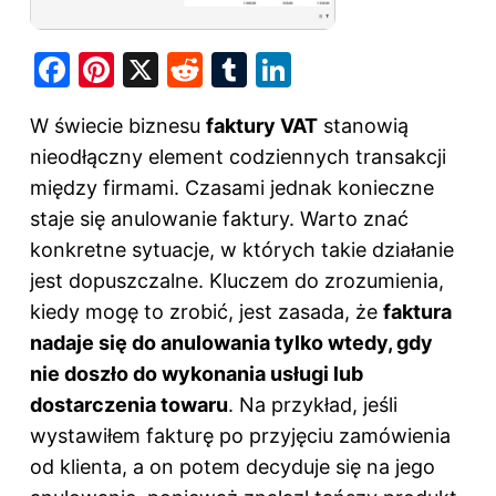
F
Pi
X
R
T
Li
a
nt
e
u
n
W świecie biznesu
faktury VAT
stanowią
c
er
d
m
k
nieodłączny element codziennych transakcji
e
e
di
bl
e
między firmami. Czasami jednak konieczne
b
st
t
r
dI
staje się anulowanie faktury. Warto znać
o
n
konkretne sytuacje, w których takie działanie
o
jest dopuszczalne. Kluczem do zrozumienia,
k
kiedy mogę to zrobić, jest zasada, że
faktura
nadaje się do anulowania tylko wtedy, gdy
nie doszło do wykonania usługi lub
dostarczenia towaru
. Na przykład, jeśli
wystawiłem fakturę po przyjęciu zamówienia
od klienta, a on potem decyduje się na jego