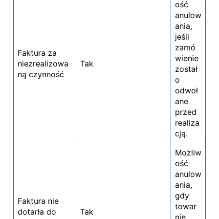
ość
anulow
ania,
jeśli
zamó
Faktura za
wienie
niezrealizowa
Tak
został
ną czynność
o
odwoł
ane
przed
realiza
cją.
Możliw
ość
anulow
ania,
gdy
Faktura nie
towar
dotarła do
Tak
nie