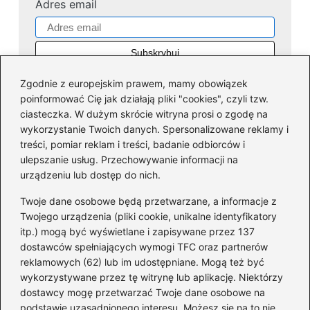
Adres email
Zgodnie z europejskim prawem, mamy obowiązek
poinformować Cię jak działają pliki "cookies", czyli tzw.
ciasteczka. W dużym skrócie witryna prosi o zgodę na
wykorzystanie Twoich danych. Spersonalizowane reklamy i
Kategorie
treści, pomiar reklam i treści, badanie odbiorców i
ulepszanie usług. Przechowywanie informacji na
Dofinansowania
(36)
urządzeniu lub dostęp do nich.
Firmy
(45)
Twoje dane osobowe będą przetwarzane, a informacje z
Giełda
(41)
Twojego urządzenia (pliki cookie, unikalne identyfikatory
itp.) mogą być wyświetlane i zapisywane przez 137
Inwestycje
(43)
dostawców spełniających wymogi TFC oraz partnerów
KRS
(10)
reklamowych (62) lub im udostępniane. Mogą też być
Pożyczki
(66)
wykorzystywane przez tę witrynę lub aplikację. Niektórzy
Pracownicy
(24)
dostawcy mogę przetwarzać Twoje dane osobowe na
podstawie uzasadnionego interesu. Możesz się na to nie