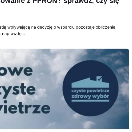
sowanie z PFRON? sprawdź, czy się
tią wpływającą na decyzję o wsparciu pozostaje obliczenie
tak naprawdę…