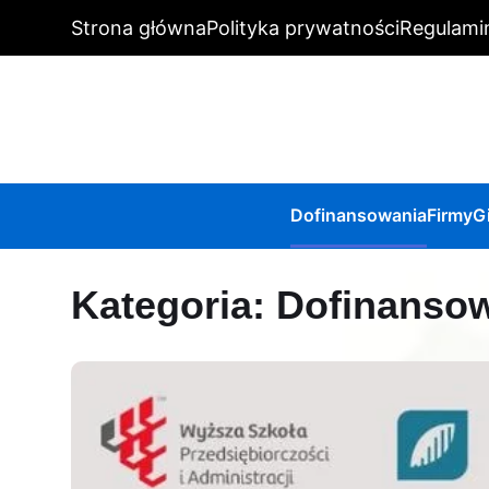
Strona główna
Polityka prywatności
Regulami
Dofinansowania
Firmy
G
Kategoria:
Dofinanso