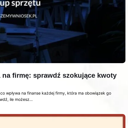
 na firmę: sprawdź szokujące kwoty
o wpływa na finanse każdej firmy, która ma obowiązek go
awdź, ile możesz…