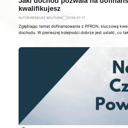
Jaki dochód pozwala na dofinan
kwalifikujesz
AUTOR:
IRENEUSZ WOJTUNIK
2026-07-17
Zgłębiając temat dofinansowania z PFRON, kluczową kwes
dochodu. W pierwszej kolejności dobrze jest ustalić, co 