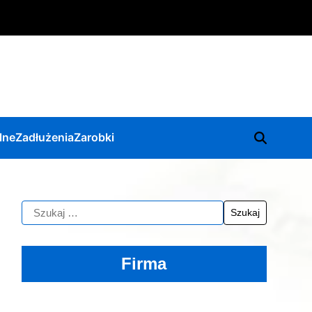
lne
Zadłużenia
Zarobki
Firma