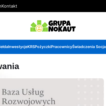
n
Kontakt
iełda
Inwestycje
KRS
Pożyczki
Pracownicy
Świadczenia Socja
wania