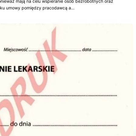
ponieważ mają na celu wspieranie osób bezrobotnych oraz
yniku umowy pomiędzy pracodawcą a…