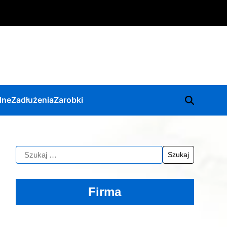
lne
Zadłużenia
Zarobki
Firma