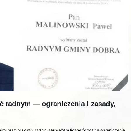
 radnym — ograniczenia i zasady,
ny oraz przyszły radny, zauważam liczne formalne ograniczenia,