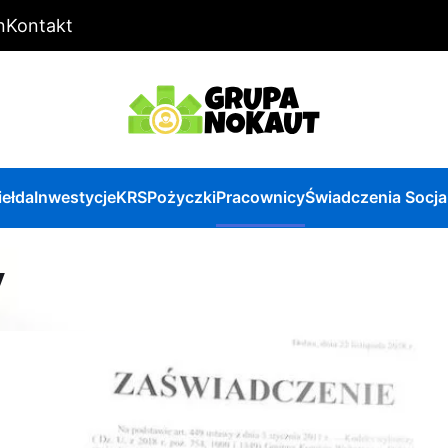
n
Kontakt
iełda
Inwestycje
KRS
Pożyczki
Pracownicy
Świadczenia Socja
y