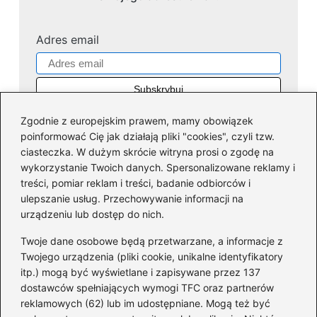
Adres email
Zgodnie z europejskim prawem, mamy obowiązek
poinformować Cię jak działają pliki "cookies", czyli tzw.
ciasteczka. W dużym skrócie witryna prosi o zgodę na
wykorzystanie Twoich danych. Spersonalizowane reklamy i
Kategorie
treści, pomiar reklam i treści, badanie odbiorców i
ulepszanie usług. Przechowywanie informacji na
Dofinansowania
(36)
urządzeniu lub dostęp do nich.
Firmy
(45)
Twoje dane osobowe będą przetwarzane, a informacje z
Giełda
(40)
Twojego urządzenia (pliki cookie, unikalne identyfikatory
itp.) mogą być wyświetlane i zapisywane przez 137
Inwestycje
(43)
dostawców spełniających wymogi TFC oraz partnerów
KRS
(10)
reklamowych (62) lub im udostępniane. Mogą też być
Pożyczki
(66)