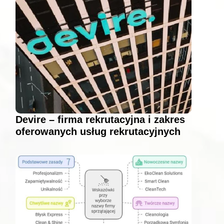
Devire – firma rekrutacyjna i zakres
oferowanych usług rekrutacyjnych