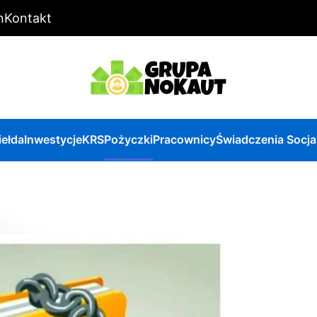
n
Kontakt
iełda
Inwestycje
KRS
Pożyczki
Pracownicy
Świadczenia Socja