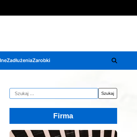
lne
Zadłużenia
Zarobki
Firma