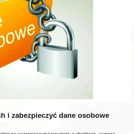
h i zabezpieczyć dane osobowe
gólnie po wcześniejszym korzystaniu z chwilówek, wymaga