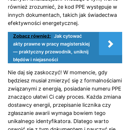
również zrozumieć, że kod PPE występuje w
innych dokumentach, takich jak świadectwa
efektywności energetycznej.
Zobacz również:
Jak cytować
akty prawne w pracy magisterskiej
— praktyczny przewodnik, uniknij
błędów i niejasności
Nie daj się zaskoczyć! W momencie, gdy
będziesz musiał zmierzyć się z formalnościami
związanymi z energią, posiadanie numeru PPE
znacząco ułatwi Ci cały proces. Każda zmiana
dostawcy energii, przepisanie licznika czy
zgłaszanie awarii wymaga bowiem tego
unikalnego identyfikatora. Dlatego warto
oswoić się z tym dokumentem i nauczyć się,