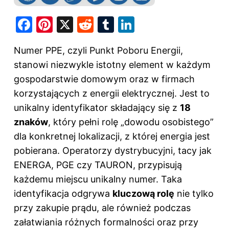
F
Pi
X
R
T
Li
a
nt
e
u
n
Numer PPE, czyli Punkt Poboru Energii,
c
er
d
m
k
stanowi niezwykle istotny element w każdym
e
e
di
bl
e
gospodarstwie domowym oraz w firmach
b
st
t
r
dI
korzystających z energii elektrycznej. Jest to
o
n
unikalny identyfikator składający się z
18
o
znaków
, który pełni rolę „dowodu osobistego”
k
dla konkretnej lokalizacji, z której energia jest
pobierana. Operatorzy dystrybucyjni, tacy jak
ENERGA, PGE czy TAURON, przypisują
każdemu miejscu unikalny numer. Taka
identyfikacja odgrywa
kluczową rolę
nie tylko
przy zakupie prądu, ale również podczas
załatwiania różnych formalności oraz przy