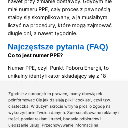
nawet przy zmianie dostawcy. Gdybym nie
miał numeru PPE, cały proces z pewnością
stałby się skomplikowany, a ja musiałbym
liczyć na procedury, które mogą zajmować
długie dni, a nawet tygodnie.
Najczęstsze pytania (FAQ)
Co to jest numer PPE?
Numer PPE, czyli Punkt Poboru Energii, to
unikalny identyfikator składający się z 18
znaków, który identyfikuje konkretną
lokalizację poboru energii elektrycznej w
Zgodnie z europejskim prawem, mamy obowiązek
gospodarstwach domowych i firmach.
poinformować Cię jak działają pliki "cookies", czyli tzw.
ciasteczka. W dużym skrócie witryna prosi o zgodę na
Gdzie można znaleźć numer PPE na fakturze
wykorzystanie Twoich danych. Spersonalizowane reklamy i
treści, pomiar reklam i treści, badanie odbiorców i
za energię elektryczną?
ulepszanie usług. Przechowywanie informacji na