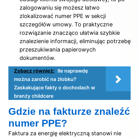
zalogowaniu się możesz łatwo
zlokalizować numer PPE w sekcji
szczegółów umowy. To praktyczne
rozwiązanie znacząco ułatwia szybkie
znalezienie informacji, eliminując potrzebę
przeszukiwania papierowych
dokumentów.
Zobacz również:
Ile naprawdę
można zarobić na żłobku?
Zaskakujące fakty o dochodach w
branży childcare
Gdzie na fakturze znaleźć
numer PPE?
Faktura za energię elektryczną stanowi nie