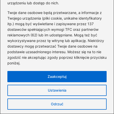
urządzeniu lub dostęp do nich.
Numer PPE zazwyczaj znajduje się w górnym
prawym rogu faktury, obok innych danych, a
Twoje dane osobowe będą przetwarzane, a informacje z
Twojego urządzenia (pliki cookie, unikalne identyfikatory
także w sekcji „Dane odbiorcy” oraz w
itp.) mogą być wyświetlane i zapisywane przez 137
nagłówku dokumentu.
dostawców spełniających wymogi TFC oraz partnerów
reklamowych (62) lub im udostępniane. Mogą też być
Dlaczego numer PPE jest ważny przy zmianie
wykorzystywane przez tę witrynę lub aplikację. Niektórzy
dostawcy energii?
dostawcy mogę przetwarzać Twoje dane osobowe na
podstawie uzasadnionego interesu. Możesz się na to nie
Numer PPE jest kluczowy, ponieważ
zgodzić nie akceptując zgody poprzez kliknięcie przycisku
umożliwia błyskawiczną identyfikację punktu
poniżej.
dostawy energii, co przyspiesza proces
zmiany dostawcy oraz ułatwia wszelkie
Zaakceptuj
formalności administracyjne.
Ustawienia
Jakie dodatkowe miejsce na fakturze może
zawierać numer PPE?
Odrzuć
Numer PPE można również znaleźć na drugiej