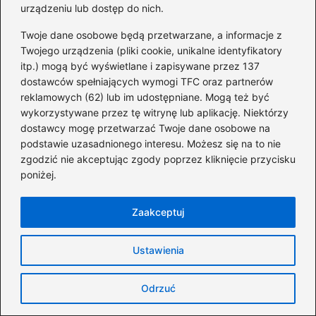
urządzeniu lub dostęp do nich.
Ile naprawdę można zarobić na
reklamach Google? Zaskakujące fakty,
Twoje dane osobowe będą przetwarzane, a informacje z
Twojego urządzenia (pliki cookie, unikalne identyfikatory
które musisz poznać
itp.) mogą być wyświetlane i zapisywane przez 137
dostawców spełniających wymogi TFC oraz partnerów
Zaskakujące fakty o tym, ile można
reklamowych (62) lub im udostępniane. Mogą też być
zarobić na sklepie internetowym
wykorzystywane przez tę witrynę lub aplikację. Niektórzy
dostawcy mogę przetwarzać Twoje dane osobowe na
Ile naprawdę zarabiają copywriterzy na
podstawie uzasadnionego interesu. Możesz się na to nie
TextBookers? Odkryj ich realne
zgodzić nie akceptując zgody poprzez kliknięcie przycisku
dochody!
poniżej.
Cafè Noir buty – odkryj wyjątkowy świat
Zaakceptuj
mody i stylu w naszej ofercie obuwia
Ile tak naprawdę można zarobić na
Ustawienia
fanpage na Facebooku? Zaskakujące
możliwości dochodowe, które cię
Odrzuć
zaskoczą!