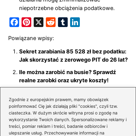
niepotrzebne obciążenia podatkowe.
F
Pi
X
R
T
Li
a
nt
e
u
n
Powiązane wpisy:
c
er
d
m
k
e
e
di
bl
e
Sekret zarabiania 85 528 zł bez podatku:
b
st
t
r
dI
Jak skorzystać z zerowego PIT do 26 lat?
o
n
Ile można zarobić na busie? Sprawdź
o
realne zarobki oraz ukryte koszty!
k
Ile naprawdę można zarobić na
Zgodnie z europejskim prawem, mamy obowiązek
korepetycjach? Odkryj stawki i
poinformować Cię jak działają pliki "cookies", czyli tzw.
wskazówki dla nauczycieli
ciasteczka. W dużym skrócie witryna prosi o zgodę na
wykorzystanie Twoich danych. Spersonalizowane reklamy i
Jak długo trwa wykreślenie hipoteki?
treści, pomiar reklam i treści, badanie odbiorców i
Oto, co może wstrzymać proces
ulepszanie usług. Przechowywanie informacji na