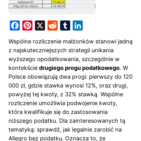
F
Pi
X
R
T
Li
a
nt
e
u
n
Wspólne rozliczenie małżonków stanowi jedną
c
er
d
m
k
z najskuteczniejszych strategii unikania
e
e
di
bl
e
wyższego opodatkowania, szczególnie w
b
st
t
r
dI
kontekście
drugiego progu podatkowego
. W
o
n
Polsce obowiązują dwa progi: pierwszy do 120
o
000 zł, gdzie stawka wynosi 12%, oraz drugi,
k
powyżej tej kwoty, z 32% stawką. Wspólne
rozliczenie umożliwia podwojenie kwoty,
która kwalifikuje się do zastosowania
niższego podatku. Dla zainteresowanych tą
tematyką: sprawdź,
jak legalnie zarobić na
Allegro bez podatku
. Oznacza to, że