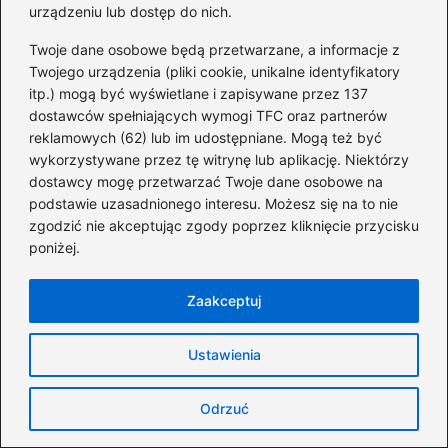
urządzeniu lub dostęp do nich.
przygotowany, tym efektywniej i szybciej
można wykonać roboty.
Twoje dane osobowe będą przetwarzane, a informacje z
Twojego urządzenia (pliki cookie, unikalne identyfikatory
Jakie są typowe koszty wynajmu
itp.) mogą być wyświetlane i zapisywane przez 137
minikoparki?
dostawców spełniających wymogi TFC oraz partnerów
reklamowych (62) lub im udostępniane. Mogą też być
Koszt wynajmu minikoparki zazwyczaj wynosi
wykorzystywane przez tę witrynę lub aplikację. Niektórzy
dostawcy mogę przetwarzać Twoje dane osobowe na
od 100 do 200 zł za godzinę pracy z
podstawie uzasadnionego interesu. Możesz się na to nie
operatorem. Cena ta może się różnić w
zgodzić nie akceptując zgody poprzez kliknięcie przycisku
zależności od regionu oraz specyfiki maszyny,
poniżej.
gdzie nowsze modele mogą mieć wyższe
stawki.
Zaakceptuj
Co wpływa na stan techniczny minikoparki?
Ustawienia
Stan techniczny minikoparki wpływa na jej
Odrzuć
wydajność. Regularna konserwacja,
obejmująca kontrolę gąsienic, czystość filtrów