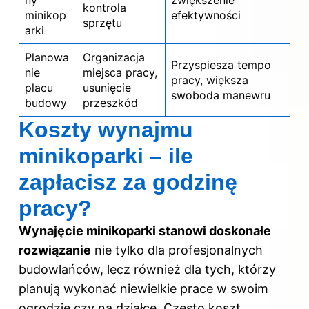
ny
zwiększenie
kontrola
minikop
efektywności
sprzętu
arki
Planowa
Organizacja
Przyspiesza tempo
nie
miejsca pracy,
pracy, większa
placu
usunięcie
swoboda manewru
budowy
przeszkód
Koszty wynajmu
minikoparki – ile
zapłacisz za godzinę
pracy?
Wynajęcie minikoparki stanowi doskonałe
rozwiązanie
nie tylko dla profesjonalnych
budowlańców, lecz również dla tych, którzy
planują wykonać niewielkie prace w swoim
ogrodzie czy na działce. Często koszt