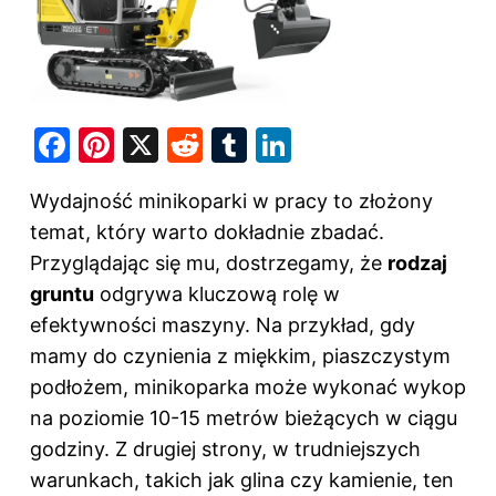
F
Pi
X
R
T
Li
a
nt
e
u
n
Wydajność minikoparki w pracy to złożony
c
er
d
m
k
temat, który warto dokładnie zbadać.
e
e
di
bl
e
Przyglądając się mu, dostrzegamy, że
rodzaj
b
st
t
r
dI
gruntu
odgrywa kluczową rolę w
o
n
efektywności maszyny. Na przykład, gdy
o
mamy do czynienia z miękkim, piaszczystym
k
podłożem, minikoparka może wykonać wykop
na poziomie 10-15 metrów bieżących w ciągu
godziny. Z drugiej strony, w trudniejszych
warunkach, takich jak glina czy kamienie, ten