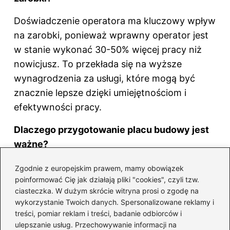
Doświadczenie operatora ma kluczowy wpływ
na zarobki, ponieważ wprawny operator jest
w stanie wykonać 30-50% więcej pracy niż
nowicjusz. To przekłada się na wyższe
wynagrodzenia za usługi, które mogą być
znacznie lepsze dzięki umiejętnościom i
efektywności pracy.
Dlaczego przygotowanie placu budowy jest
ważne?
Odpowiednie przygotowanie placu budowy
Zgodnie z europejskim prawem, mamy obowiązek
poinformować Cię jak działają pliki "cookies", czyli tzw.
jest niezwykle istotne, ponieważ pozwala na
ciasteczka. W dużym skrócie witryna prosi o zgodę na
uniknięcie przeszkód, takich jak zarośnięte
wykorzystanie Twoich danych. Spersonalizowane reklamy i
miejsca czy inne elementy, które mogą
treści, pomiar reklam i treści, badanie odbiorców i
utrudniać pracę. Im lepiej teren jest
ulepszanie usług. Przechowywanie informacji na