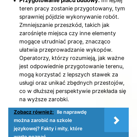
Przygotowanie placu budowy:
Im lepiej
teren pracy zostanie przygotowany, tym
sprawniej pójdzie wykonywanie robót.
Zmniejszanie przeszkód, takich jak
zarośnięte miejsca czy inne elementy
mogące utrudniać pracę, znacząco
ułatwia przeprowadzanie wykopów.
Operatorzy, którzy rozumieją, jak ważne
jest odpowiednie przygotowanie terenu,
mogą korzystać z lepszych stawek za
usługi oraz unikać zbędnych przestojów,
co w dłuższej perspektywie przekłada się
na wyższe zarobki.
Zobacz również:
Ile naprawdę
można zarobić na szkole
językowej? Fakty i mity, które
warto poznać