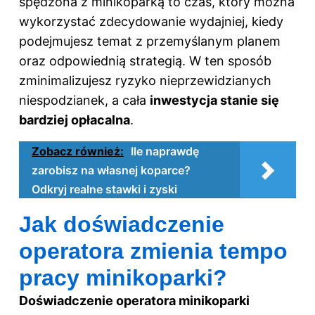
spędzona z minikoparką to czas, który można
wykorzystać zdecydowanie wydajniej, kiedy
podejmujesz temat z przemyślanym planem
oraz odpowiednią strategią. W ten sposób
zminimalizujesz ryzyko nieprzewidzianych
niespodzianek, a cała
inwestycja stanie się
bardziej opłacalna
.
Zobacz również:
Ile naprawdę
zarobisz na własnej koparce?
Odkryj realne stawki i zyski
Jak doświadczenie
operatora zmienia tempo
pracy minikoparki?
Doświadczenie operatora minikoparki