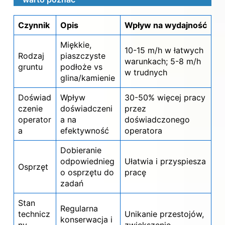
Czynnik
Opis
Wpływ na wydajność
Miękkie,
10-15 m/h w łatwych
Rodzaj
piaszczyste
warunkach; 5-8 m/h
gruntu
podłoże vs
w trudnych
glina/kamienie
Doświad
Wpływ
30-50% więcej pracy
czenie
doświadczeni
przez
operator
a na
doświadczonego
a
efektywność
operatora
Dobieranie
odpowiednieg
Ułatwia i przyspiesza
Osprzęt
o osprzętu do
pracę
zadań
Stan
Regularna
technicz
Unikanie przestojów,
konserwacja i