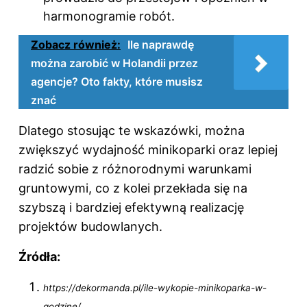
harmonogramie robót.
Zobacz również:
Ile naprawdę
można zarobić w Holandii przez
agencje? Oto fakty, które musisz
znać
Dlatego stosując te wskazówki, można
zwiększyć wydajność minikoparki oraz lepiej
radzić sobie z różnorodnymi warunkami
gruntowymi, co z kolei przekłada się na
szybszą i bardziej efektywną realizację
projektów budowlanych.
Źródła:
https://dekormanda.pl/ile-wykopie-minikoparka-w-
godzine/