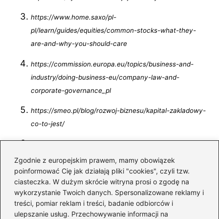
https://www.home.saxo/pl-
pl/learn/guides/equities/common-stocks-what-they-
are-and-why-you-should-care
https://commission.europa.eu/topics/business-and-
industry/doing-business-eu/company-law-and-
corporate-governance_pl
https://smeo.pl/blog/rozwoj-biznesu/kapital-zakladowy-
co-to-jest/
https://www.ey.com/pl_pl/insights/tax/wyplata-
dywidendy
Zgodnie z europejskim prawem, mamy obowiązek
poinformować Cię jak działają pliki "cookies", czyli tzw.
https://spolki.cgolegal.pl/jurysdykcje/spolka-w-
ciasteczka. W dużym skrócie witryna prosi o zgodę na
niemczech/
wykorzystanie Twoich danych. Spersonalizowane reklamy i
treści, pomiar reklam i treści, badanie odbiorców i
https://cgolegal.pl/baza-wiedzy/biezace-doradztwo-
ulepszanie usług. Przechowywanie informacji na