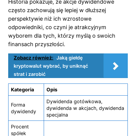
Historia pokazuje, że akcje dywidendowe
często zachowują się lepiej w dłuższej
perspektywie niż ich wzrostowe
odpowiedniki, co czyni je atrakcyjnym
wyborem dla tych, którzy myślą o swoich
finansach przyszłości.
Zobacz również:
Jaką giełdę
kryptowalut wybrać, by uniknąć
strat i zarobić
Kategoria
Opis
Dywidenda gotówkowa,
Forma
dywidenda w akcjach, dywidenda
dywidendy
specjalna
Procent
spółek