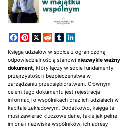
F
Pi
X
R
T
Li
a
nt
e
u
n
Księga udziałów w spółce z ograniczoną
c
er
d
m
k
odpowiedzialnością stanowi
niezwykle ważny
e
e
di
bl
e
dokument
, który łączy w sobie fundamenty
b
st
t
r
dI
przejrzystości i bezpieczeństwa w
o
n
zarządzaniu przedsiębiorstwem. Głównym
o
celem tego dokumentu jest rejestracja
k
informacji o wspólnikach oraz ich udziałach w
kapitale zakładowym. Dodatkowo, księga ta
musi zawierać kluczowe dane, takie jak pełne
imiona i nazwiska wspólników, ich adresy