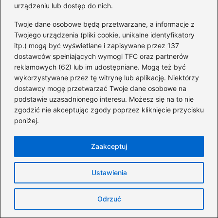
prawne/aport-przedsiebiorstwa/
urządzeniu lub dostęp do nich.
Twoje dane osobowe będą przetwarzane, a informacje z
https://www.orlen.pl/pl/dla-ciebie/orlen-w-portfelu
Twojego urządzenia (pliki cookie, unikalne identyfikatory
Tagi:
Korzyści z udziałów, Prawa
itp.) mogą być wyświetlane i zapisywane przez 137
dostawców spełniających wymogi TFC oraz partnerów
udziałowców, Dywidendy jako dochód, Akcje
reklamowych (62) lub im udostępniane. Mogą też być
zwykłe a prawa głosu, Wymogi prawne dla
wykorzystywane przez tę witrynę lub aplikację. Niektórzy
spółek.
dostawcy mogę przetwarzać Twoje dane osobowe na
podstawie uzasadnionego interesu. Możesz się na to nie
F
Pi
X
R
T
Li
zgodzić nie akceptując zgody poprzez kliknięcie przycisku
a
nt
e
u
n
poniżej.
Powiązane wpisy:
c
er
d
m
k
Zaakceptuj
e
e
di
bl
e
Czy inwestowanie w kryptowaluty jest
b
st
t
r
dI
bezpieczne? Poznaj ryzyka i szanse na
Ustawienia
o
sukces
n
o
Odrzuć
Czy inwestycja w bitcoina to dobry
k
pomysł? Odkryj zalety i ryzyka!