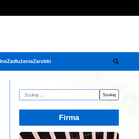
lne
Zadłużenia
Zarobki
Firma