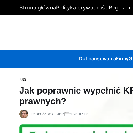
Strona główna
Polityka prywatności
Regulami
Dofinansowania
Firmy
G
KRS
Jak poprawnie wypełnić K
prawnych?
IRENEUSZ WOJTUNIK
2026-07-06