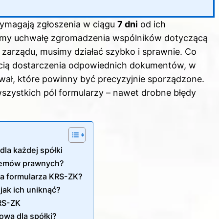
wymagają zgłoszenia w ciągu
7 dni
od ich
jemy uchwałę zgromadzenia wspólników dotyczącą
 zarządu, musimy działać szybko i sprawnie. Co
ścią dostarczenia odpowiednich dokumentów, w
ał, które powinny być precyzyjnie sporządzone.
wszystkich pól formularzy – nawet drobne błędy
dla każdej spółki
blemów prawnych?
ia formularza KRS-ZK?
jak ich uniknąć?
KRS-ZK
owa dla spółki?