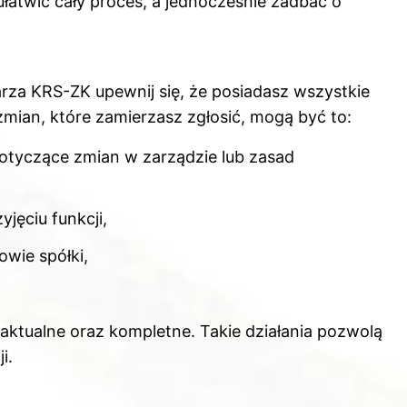
atwić cały proces, a jednocześnie zadbać o
rza KRS-ZK upewnij się, że posiadasz wszystkie
mian, które zamierzasz zgłosić, mogą być to:
tyczące zmian w zarządzie lub zasad
jęciu funkcji,
wie spółki,
aktualne oraz kompletne. Takie działania pozwolą
i.