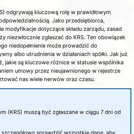
) odgrywają kluczową rolę w prawidłowym
odpowiedzialnością. Jako przedsiębiorca,
ie modyfikacje dotyczące składu zarządu, zasad
ży niezwłocznie zgłaszać do KRS. Ten obowiązek
ego niedopełnienie może prowadzić do
wny albo utrudnienia w działaniach spółki. Jak już
, jakie są kluczowe różnice w statusie wspólnika
saniem umowy przez nieujawnionego w rejestrze
sztować nas wiele nerwów oraz czasu.
m (KRS) muszą być zgłaszane w ciągu 7 dni od
y szczegółowo sprawdzić wszystkie dane, aby