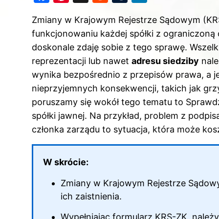
a
nt
e
u
n
Zmiany w Krajowym Rejestrze Sądowym (KRS
c
er
d
m
k
funkcjonowaniu każdej spółki z ograniczoną 
e
e
di
bl
e
doskonale zdaję sobie z tego sprawę. Wszelk
b
st
t
r
dI
reprezentacji lub nawet
adresu siedziby
nale
o
n
wynika bezpośrednio z przepisów prawa, a j
o
nieprzyjemnych konsekwencji, takich jak grzy
k
poruszamy się wokół tego tematu to
Sprawdź
spółki jawnej
. Na przykład, problem z podpi
członka zarządu to sytuacja, która może ko
W skrócie:
Zmiany w Krajowym Rejestrze Sądowy
ich zaistnienia.
Wypełniając formularz KRS-ZK, należ