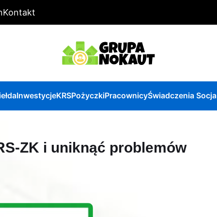
n
Kontakt
iełda
Inwestycje
KRS
Pożyczki
Pracownicy
Świadczenia Socja
RS-ZK i uniknąć problemów