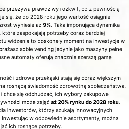
sce przeżywa prawdziwy rozkwit, co z pewnością
e się, że do 2028 roku jego wartość osiągnie
zrost wyniesie aż
9%
. Taka imponująca dynamika
 które zaspokajają potrzeby coraz bardziej
u widzenia to doskonały moment na inwestycje w
obrażasz sobie vending jedynie jako maszyny pełne
esne automaty oferują znacznie szerszą gamę
ność i zdrowe przekąski stają się coraz większym
na rosnącą świadomość zdrowotną społeczeństwa.
e i chce się odchudzać, ich wybory zakupowe
żywności może zająć
aż 20% rynku do 2028 roku
.
dla inwestorów, którzy szukają innowacyjnych
i. Inwestując w odpowiednie asortymenty, można
jać ich rosnące potrzeby.