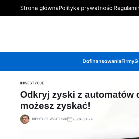
Strona główna
Polityka prywatności
Regulami
Dofinansowania
Firmy
G
INWESTYCJE
Odkryj zyski z automatów 
możesz zyskać!
IRENEUSZ WOJTUNIK
2026-03-24