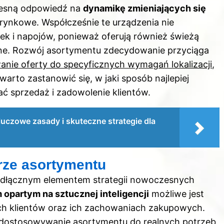
esną odpowiedź na
dynamikę zmieniających się
 rynkowe. Współcześnie te urządzenia nie
sek i napojów, ponieważ oferują również świeżą
czne. Rozwój asortymentu zdecydowanie przyciąga
anie oferty do specyficznych wymagań lokalizacji
,
warto zastanowić się, w jaki sposób najlepiej
 sprzedaż i zadowolenie klientów.
uczowe zasady i skuteczne strategie dla
rze asortymentu
eodłącznym elementem strategii nowoczesnych
opartym na sztucznej inteligencji
możliwe jest
jach klientów oraz ich zachowaniach zakupowych.
e dostosowywanie asortymentu do realnych potrzeb