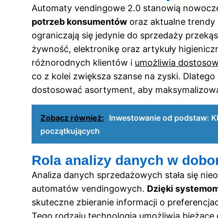
Automaty vendingowe 2.0 stanowią nowocz
potrzeb konsumentów
oraz aktualne trendy
ograniczają się jedynie do sprzedaży przeką
żywność, elektronikę oraz artykuły higieni
różnorodnych klientów i
umożliwia dostosow
co z kolei zwiększa szanse na zyski. Dlatego 
dostosować asortyment, aby maksymalizować
Zobacz również:
Inwestowanie od podstaw: Kl
początkujących
Rola analizy danych w dobo
Analiza danych sprzedażowych stała się ni
automatów vendingowych.
Dzięki systemom 
skuteczne zbieranie informacji o preferenc
Tego rodzaju technologia umożliwia bieżąc