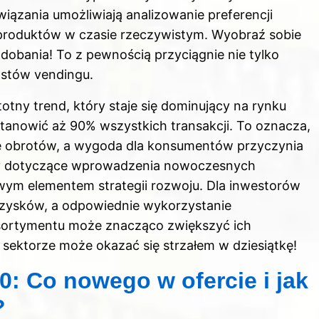
wiązania umożliwiają analizowanie preferencji
roduktów w czasie rzeczywistym. Wyobraź sobie
dobania! To z pewnością przyciągnie nie tylko
astów vendingu.
otny trend, który staje się dominujący na rynku
tanowić aż 90% wszystkich transakcji. To oznacza,
ie obrotów, a wygoda dla konsumentów przyczynia
any dotyczące wprowadzenia nowoczesnych
wym elementem strategii rozwoju. Dla inwestorów
ch zysków, a odpowiednie wykorzystanie
asortymentu może znacząco zwiększyć ich
sektorze może okazać się strzałem w dziesiątkę!
: Co nowego w ofercie i jak
?