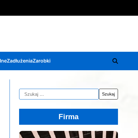
lne
Zadłużenia
Zarobki
Firma