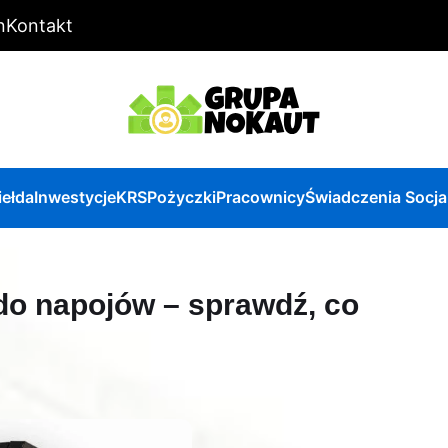
n
Kontakt
iełda
Inwestycje
KRS
Pożyczki
Pracownicy
Świadczenia Socja
do napojów – sprawdź, co