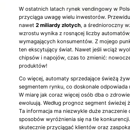
a
nt
e
u
n
W ostatnich latach rynek vendingowy w Pol
c
er
d
m
k
przyciąga uwagę wielu inwestorów. Przewiduj
e
e
di
bl
e
nawet
2 miliardy złotych
, a średnioroczny w
b
st
t
r
dI
wzrostu wynika z rosnącej liczby automatów,
o
n
wymagających konsumentów. Z mojego punkt
o
ten ekscytujący świat. Nawet jeśli wciąż wy
k
chipsów i napojów, czas to zmienić: nowocz
produktów!
Co więcej, automaty sprzedające świeżą żyw
segmentem rynku, co doskonale odpowiada 
W miarę jak coraz więcej osób dba o zdrowi
ewoluują. Według prognoz segment świeżej 
Ta informacja ma niezwykle duże znaczenie 
sposobów wyróżnienia się na tle konkurencj
skutecznie przyciągać klientów oraz zaspoka