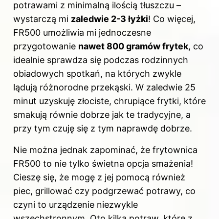
potrawami z minimalną ilością tłuszczu –
wystarczą mi
zaledwie 2-3 łyżki
! Co więcej,
FR500 umożliwia mi jednoczesne
przygotowanie
nawet 800 gramów frytek
, co
idealnie sprawdza się podczas rodzinnych
obiadowych spotkań, na których zwykle
lądują różnorodne przekąski. W zaledwie 25
minut uzyskuję złociste, chrupiące frytki, które
smakują równie dobrze jak te tradycyjne, a
przy tym czuję się z tym naprawdę dobrze.
Nie można jednak zapominać, że frytownica
FR500 to nie tylko świetna opcja smażenia!
Cieszę się, że mogę z jej pomocą również
piec, grillować czy podgrzewać potrawy, co
czyni to urządzenie niezwykle
wszechstronnym. Oto kilka potraw, które z