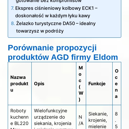
gotowanie bez kompromisów
Ekspres ciśnieniowy kolbowy ECK1 –
doskonałość w każdym łyku kawy
Żelazko turystyczne DA50 – idealny
towarzysz w podróży
Porównanie propozycji
produktów AGD firmy Eldom
M
O
o
Nazwa
c
c
produkt
Opis
Funkcje
e
(
u
n
W
a
)
Roboty
Wielofunkcyjne
Siekanie,
8
kuchenn
urządzenie do
N
krojenie,
.
e BL220
siekania, krojenia
/A
mielenie
5