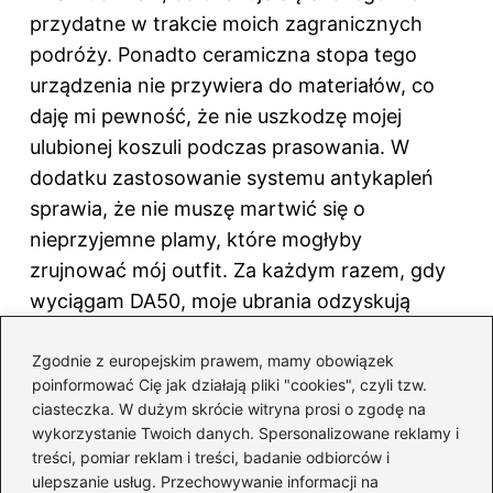
przydatne w trakcie moich zagranicznych
podróży. Ponadto ceramiczna stopa tego
urządzenia nie przywiera do materiałów, co
daję mi pewność, że nie uszkodzę mojej
ulubionej koszuli podczas prasowania. W
dodatku zastosowanie systemu antykapleń
sprawia, że nie muszę martwić się o
nieprzyjemne plamy, które mogłyby
zrujnować mój outfit. Za każdym razem, gdy
wyciągam DA50, moje ubrania odzyskują
świeżość i elegancję, a ja czuję się jak nowo
Zgodnie z europejskim prawem, mamy obowiązek
narodzony. Wyraźnie polecam to żelazko
poinformować Cię jak działają pliki "cookies", czyli tzw.
każdemu, kto dużo podróżuje, ponieważ jest
ciasteczka. W dużym skrócie witryna prosi o zgodę na
po prostu rewelacyjne!
wykorzystanie Twoich danych. Spersonalizowane reklamy i
treści, pomiar reklam i treści, badanie odbiorców i
Źródła:
ulepszanie usług. Przechowywanie informacji na