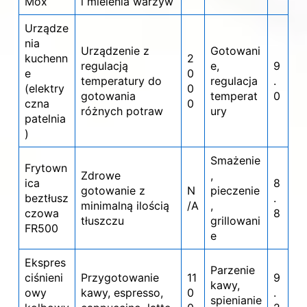
Mox
i mielenia warzyw
Urządze
nia
Urządzenie z
Gotowani
kuchenn
2
regulacją
e,
9
e
0
temperatury do
regulacja
.
(elektry
0
gotowania
temperat
0
czna
0
różnych potraw
ury
patelnia
)
Smażenie
Frytown
Zdrowe
,
ica
8
gotowanie z
N
pieczenie
beztłusz
.
minimalną ilością
/A
,
czowa
8
tłuszczu
grillowani
FR500
e
Ekspres
Parzenie
ciśnieni
Przygotowanie
11
9
kawy,
owy
kawy, espresso,
0
.
spienianie