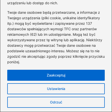
urządzeniu lub dostęp do nich.
https://www.eldomkalisz.pl/sprzedaz-agd/eldom-
Twoje dane osobowe będą przetwarzane, a informacje z
prestige-kalisz
Twojego urządzenia (pliki cookie, unikalne identyfikatory
itp.) mogą być wyświetlane i zapisywane przez 137
https://eldom.eu/roboty-kuchenne
dostawców spełniających wymogi TFC oraz partnerów
https://eldom.eu/urzadzenia-kuchenne
reklamowych (62) lub im udostępniane. Mogą też być
wykorzystywane przez tę witrynę lub aplikację. Niektórzy
https://eldom.eu/wyposazenie-domu
dostawcy mogę przetwarzać Twoje dane osobowe na
podstawie uzasadnionego interesu. Możesz się na to nie
https://eldom.eu/pl/collection/Produkty-polecane/4
zgodzić nie akceptując zgody poprzez kliknięcie przycisku
poniżej.
https://eldom.eu/rozdrabniacz-do-warzyw-jaki-wybrac
Zaakceptuj
https://promis.pl/produkt/frytkownica-beztluszczowa-
air-fryer-eldom-podwojna-9l-dwukomorowasuszarka
Ustawienia
Odrzuć