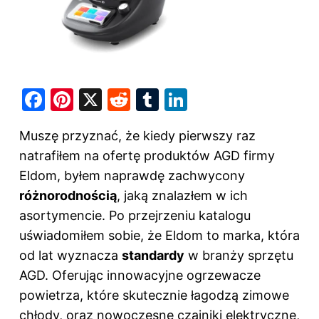
F
Pi
X
R
T
Li
a
nt
e
u
n
Muszę przyznać, że kiedy pierwszy raz
c
er
d
m
k
natrafiłem na ofertę produktów AGD firmy
e
e
di
bl
e
Eldom, byłem naprawdę zachwycony
b
st
t
r
dI
różnorodnością
, jaką znalazłem w ich
o
n
asortymencie. Po przejrzeniu katalogu
o
uświadomiłem sobie, że Eldom to marka, która
k
od lat wyznacza
standardy
w branży sprzętu
AGD. Oferując innowacyjne ogrzewacze
powietrza, które skutecznie łagodzą zimowe
chłody, oraz nowoczesne czajniki elektryczne,