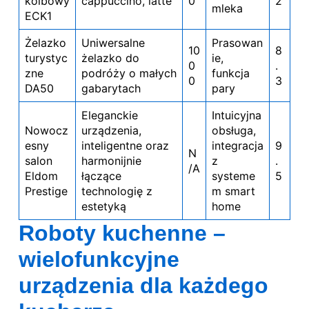
kolbowy
cappuccino, latte
0
2
mleka
ECK1
Żelazko
Uniwersalne
Prasowan
10
8
turystyc
żelazko do
ie,
0
.
zne
podróży o małych
funkcja
0
3
DA50
gabarytach
pary
Eleganckie
Intuicyjna
Nowocz
urządzenia,
obsługa,
esny
inteligentne oraz
integracja
9
N
salon
harmonijnie
z
.
/A
Eldom
łączące
systeme
5
Prestige
technologię z
m smart
estetyką
home
Roboty kuchenne –
wielofunkcyjne
urządzenia dla każdego