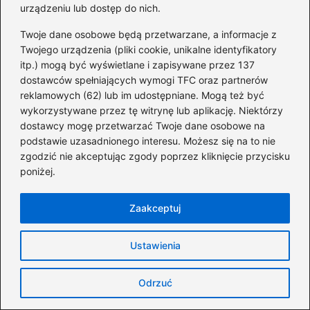
urządzeniu lub dostęp do nich.
kredytową? Sprawdź, czy BIK ma
znaczenie!
Twoje dane osobowe będą przetwarzane, a informacje z
Twojego urządzenia (pliki cookie, unikalne identyfikatory
Zrozumienie BIK w banku: Klucz do
itp.) mogą być wyświetlane i zapisywane przez 137
Twojej historii kredytowej
dostawców spełniających wymogi TFC oraz partnerów
reklamowych (62) lub im udostępniane. Mogą też być
Jak długo trwa wykreślenie hipoteki?
wykorzystywane przez tę witrynę lub aplikację. Niektórzy
dostawcy mogę przetwarzać Twoje dane osobowe na
Oto, co może wstrzymać proces
podstawie uzasadnionego interesu. Możesz się na to nie
Ile naprawdę można zarobić na sklepie
zgodzić nie akceptując zgody poprzez kliknięcie przycisku
poniżej.
odzieżowym? Odkryj zaskakujące fakty
o zyskach
Zaakceptuj
UBRA – odkryj fascynującą historię i
ofertę tej wyjątkowej marki modowej
Ustawienia
Ile naprawdę można zarobić na karcie
Odrzuć
podatkowej? Zobacz limity i przepisy!