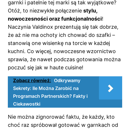
garnki i patelnie tej marki są tak wyjątkowe?
Otóż, to niezwykłe połączenie
stylu,
nowoczesności oraz funkcjonalności
!
Naczynia Valdinox prezentują się tak dobrze,
że aż nie ma ochoty ich chować do szafki –
stanowią one wisienkę na torcie w każdej
kuchni. Co więcej, nowoczesne wzornictwo
sprawia, że nawet podczas gotowania można
poczuć się jak w haute cuisine!
Zobacz również:
Odkrywamy
Sekrety: Ile Można Zarobić na
Programach Partnerskich? Fakty i
Ciekawostki
Nie można zignorować faktu, że każdy, kto
choć raz spróbował gotować w garnkach od