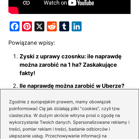
F
Pi
X
R
T
Li
a
nt
e
u
n
Powiązane wpisy:
c
er
d
m
k
e
e
di
bl
e
Zyski z uprawy czosnku: ile naprawdę
b
st
t
r
dI
można zarobić na 1 ha? Zaskakujące
o
fakty!
n
o
Ile naprawdę można zarobić w Uberze?
k
Zaskakujące fakty dla kierowców
Zgodnie z europejskim prawem, mamy obowiązek
Ile naprawdę można zarobić na
poinformować Cię jak działają pliki "cookies", czyli tzw.
dmuchanym zamku? Szokujące liczby i
ciasteczka. W dużym skrócie witryna prosi o zgodę na
wykorzystanie Twoich danych. Spersonalizowane reklamy i
niespodziewane fakty
treści, pomiar reklam i treści, badanie odbiorców i
ulepszanie usług. Przechowywanie informacji na
Jak Revolut wpływa na twoją historię