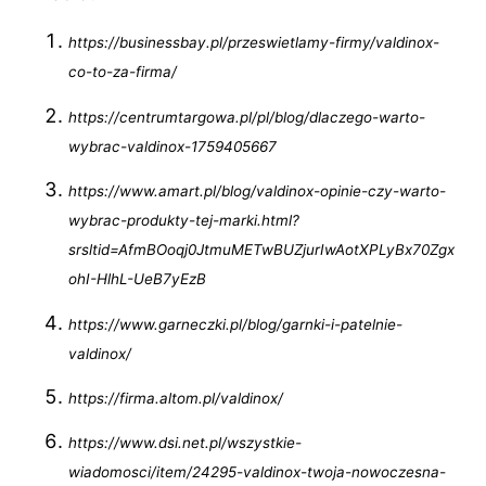
https://businessbay.pl/przeswietlamy-firmy/valdinox-
co-to-za-firma/
https://centrumtargowa.pl/pl/blog/dlaczego-warto-
wybrac-valdinox-1759405667
https://www.amart.pl/blog/valdinox-opinie-czy-warto-
wybrac-produkty-tej-marki.html?
srsltid=AfmBOoqj0JtmuMETwBUZjurIwAotXPLyBx70Zgx
ohI-HlhL-UeB7yEzB
https://www.garneczki.pl/blog/garnki-i-patelnie-
valdinox/
https://firma.altom.pl/valdinox/
https://www.dsi.net.pl/wszystkie-
wiadomosci/item/24295-valdinox-twoja-nowoczesna-