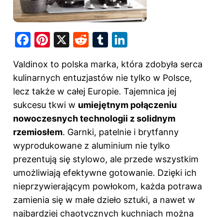
F
Pi
X
R
T
Li
a
nt
e
u
n
Valdinox to polska marka, która zdobyła serca
c
er
d
m
k
kulinarnych entuzjastów nie tylko w Polsce,
e
e
di
bl
e
lecz także w całej Europie. Tajemnica jej
b
st
t
r
dI
sukcesu tkwi w
umiejętnym połączeniu
o
n
nowoczesnych technologii z solidnym
o
rzemiosłem
. Garnki, patelnie i brytfanny
k
wyprodukowane z aluminium nie tylko
prezentują się stylowo, ale przede wszystkim
umożliwiają efektywne gotowanie. Dzięki ich
nieprzywierającym powłokom, każda potrawa
zamienia się w małe dzieło sztuki, a nawet w
najbardziej chaotycznych kuchniach można