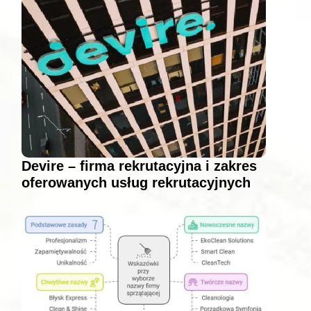
Devire – firma rekrutacyjna i zakres
oferowanych usług rekrutacyjnych