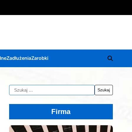
lne
Zadłużenia
Zarobki
Firma