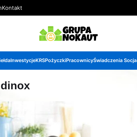
n
Kontakt
iełda
Inwestycje
KRS
Pożyczki
Pracownicy
Świadczenia Socja
ldinox