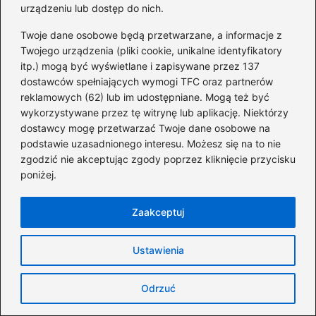
urządzeniu lub dostęp do nich.
b
st
t
r
dI
można zarobić na 1 ha? Zaskakujące
Twoje dane osobowe będą przetwarzane, a informacje z
o
fakty!
n
Twojego urządzenia (pliki cookie, unikalne identyfikatory
o
itp.) mogą być wyświetlane i zapisywane przez 137
Odkryj potencjał zarobków na
dostawców spełniających wymogi TFC oraz partnerów
k
GamerHash – co wpływa na Twoje
reklamowych (62) lub im udostępniane. Mogą też być
dochody?
wykorzystywane przez tę witrynę lub aplikację. Niektórzy
dostawcy mogę przetwarzać Twoje dane osobowe na
Ile zarobisz na warzywniaku? Odkryj
podstawie uzasadnionego interesu. Możesz się na to nie
zaskakujące fakty o dochodach z tej
zgodzić nie akceptując zgody poprzez kliknięcie przycisku
działalności
poniżej.
Ile naprawdę można zarobić w Uberze?
Zaakceptuj
Zaskakujące fakty dla kierowców
Ile naprawdę można zarobić na grach?
Ustawienia
Odkryj szokujące kwoty i sprawdzone
metody dochodu
Odrzuć