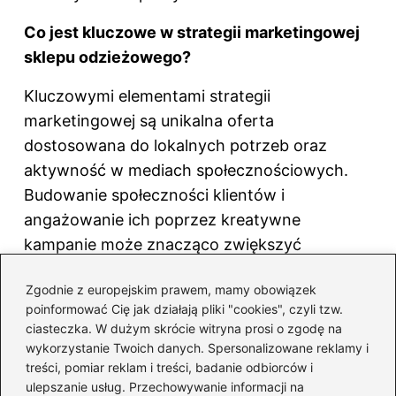
Co jest kluczowe w strategii marketingowej
sklepu odzieżowego?
Kluczowymi elementami strategii
marketingowej są unikalna oferta
dostosowana do lokalnych potrzeb oraz
aktywność w mediach społecznościowych.
Budowanie społeczności klientów i
angażowanie ich poprzez kreatywne
kampanie może znacząco zwiększyć
zainteresowanie sklepem.
Zgodnie z europejskim prawem, mamy obowiązek
F
Pi
X
R
T
Li
poinformować Cię jak działają pliki "cookies", czyli tzw.
ciasteczka. W dużym skrócie witryna prosi o zgodę na
a
nt
e
u
n
wykorzystanie Twoich danych. Spersonalizowane reklamy i
Powiązane wpisy:
c
er
d
m
k
treści, pomiar reklam i treści, badanie odbiorców i
e
e
di
bl
e
ulepszanie usług. Przechowywanie informacji na
Zyski z uprawy czosnku: ile naprawdę