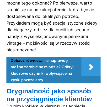
można tego dokonać? Po pierwsze, warto
skupić się na unikalnej ofercie, która będzie
dostosowana do lokalnych potrzeb.
Przykładem mogą być specjalistyczne sklepy
dla biegaczy, odzież dla pupili lub second
handy z wyselekcjonowanymi perełkami
vintage – możliwości są w rzeczywistości
nieskończone!
Zobacz również:
Ile naprawdę
można zarobić na miodzie? Odkryj
kluczowe czynniki wpływające na
zyski pszczelarzy
Oryginalność jako sposób
na przyciągnięcie klientów
Drugim krokiem w kierunku osiągnięcia