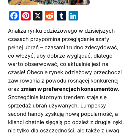
F
Pi
X
R
T
Li
a
nt
e
u
n
Analiza rynku odzieżowego w dzisiejszych
c
er
d
m
k
czasach przypomina przeglądanie szafy
e
e
di
bl
e
pełnej ubrań – czasami trudno zdecydować,
b
st
t
r
dI
co włożyć, aby dobrze wyglądać, dlatego
o
n
warto obserwować, co aktualnie jest na
o
czasie! Obecnie rynek odzieżowy przechodzi
k
zawirowania z powodu rosnącej konkurencji
oraz
zmian w preferencjach konsumentów
.
Szczególnie istotnym trendem staje się
sprzedaż ubrań używanych. Lumpeksy i
second handy zyskują nową popularność, a
klienci chętnie sięgają po odzież z drugiej ręki,
nie tylko dla oszczędności, ale także z uwagi