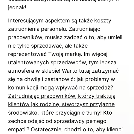
jednak!
Interesującym aspektem są także koszty
zatrudnienia personelu. Zatrudniając
pracowników, musisz zadbać o to, aby umieli
nie tylko sprzedawać, ale także
reprezentować Twoją markę. Im więcej
utalentowanych sprzedawców, tym lepsza
atmosfera w sklepie! Warto tutaj zatrzymać
się na chwilę i zastanowić: jak problemy w
komunikacji mogą wpływać na sprzedaż?
Zatrudniając pracowników, którzy traktują
klientów jak rodzinę, stworzysz przyjazne
środowisko, które przyciągnie tłumy!
Kto
zechce odejść od sprzedawcy pełnego
empatii? Ostatecznie, chodzi o to, aby klienci