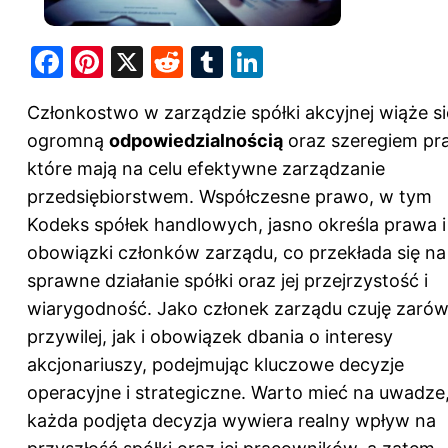
F
Pi
X
R
T
Li
a
nt
e
u
n
Członkostwo w zarządzie spółki akcyjnej wiąże si
c
er
d
m
k
ogromną
odpowiedzialnością
oraz szeregiem pr
e
e
di
bl
e
które mają na celu efektywne zarządzanie
b
st
t
r
dI
przedsiębiorstwem. Współczesne prawo, w tym
o
n
Kodeks spółek handlowych, jasno określa prawa i
o
obowiązki członków zarządu, co przekłada się na
k
sprawne działanie spółki oraz jej przejrzystość i
wiarygodność. Jako członek zarządu czuję zaró
przywilej, jak i obowiązek dbania o interesy
akcjonariuszy, podejmując kluczowe decyzje
operacyjne i strategiczne. Warto mieć na uwadze
każda podjęta decyzja wywiera realny wpływ na