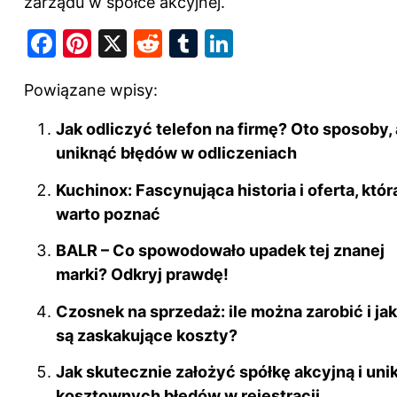
zarządu w spółce akcyjnej.
F
Pi
X
R
T
Li
a
nt
e
u
n
Powiązane wpisy:
c
er
d
m
k
e
e
di
bl
e
Jak odliczyć telefon na firmę? Oto sposoby,
b
st
t
r
dI
uniknąć błędów w odliczeniach
o
n
Kuchinox: Fascynująca historia i oferta, któr
o
warto poznać
k
BALR – Co spowodowało upadek tej znanej
marki? Odkryj prawdę!
Czosnek na sprzedaż: ile można zarobić i jak
są zaskakujące koszty?
Jak skutecznie założyć spółkę akcyjną i uni
kosztownych błędów w rejestracji