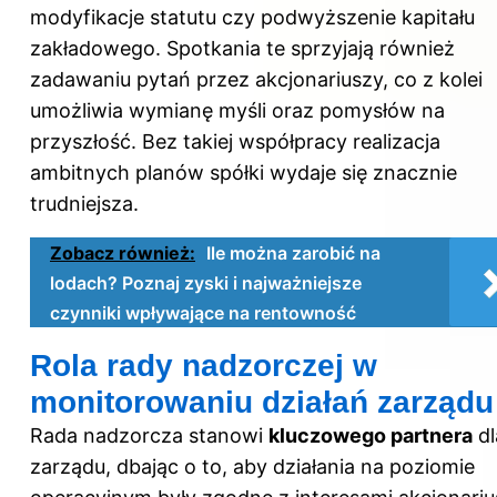
modyfikacje statutu czy podwyższenie kapitału
zakładowego. Spotkania te sprzyjają również
zadawaniu pytań przez akcjonariuszy, co z kolei
umożliwia wymianę myśli oraz pomysłów na
przyszłość. Bez takiej współpracy realizacja
ambitnych planów spółki wydaje się znacznie
trudniejsza.
Zobacz również:
Ile można zarobić na
lodach? Poznaj zyski i najważniejsze
czynniki wpływające na rentowność
Rola rady nadzorczej w
monitorowaniu działań zarządu
Rada nadzorcza stanowi
kluczowego partnera
dl
zarządu, dbając o to, aby działania na poziomie