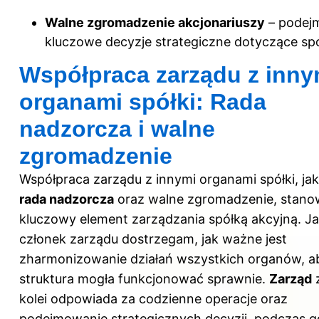
Walne zgromadzenie akcjonariuszy
– podej
kluczowe decyzje strategiczne dotyczące spó
Współpraca zarządu z inny
organami spółki: Rada
nadzorcza i walne
zgromadzenie
Współpraca zarządu z innymi organami spółki, jak
rada nadzorcza
oraz walne zgromadzenie, stano
kluczowy element zarządzania spółką akcyjną. J
członek zarządu dostrzegam, jak ważne jest
zharmonizowanie działań wszystkich organów, a
struktura mogła funkcjonować sprawnie.
Zarząd
kolei odpowiada za codzienne operacje oraz
podejmowanie strategicznych decyzji, podczas g