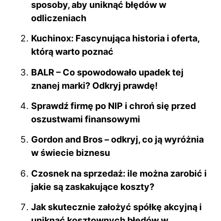
b
st
t
r
dI
sposoby, aby uniknąć błędów w
o
odliczeniach
n
o
Kuchinox: Fascynująca historia i oferta,
k
którą warto poznać
BALR – Co spowodowało upadek tej
znanej marki? Odkryj prawdę!
Sprawdź firmę po NIP i chroń się przed
oszustwami finansowymi
Gordon and Bros – odkryj, co ją wyróżnia
w świecie biznesu
Czosnek na sprzedaż: ile można zarobić i
jakie są zaskakujące koszty?
Jak skutecznie założyć spółkę akcyjną i
uniknąć kosztownych błędów w