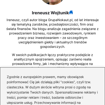
Ireneusz Wojtunik
Ireneusz, czyli autor bloga GrupaNokaut.pl, od lat interesuje
się tematyką zarobków, przedsiębiorczości, firm oraz
świata finansów. Na blogu analizuje zagadnienia związane z
prowadzeniem biznesu, rozwojem zawodowym, rynkiem
pracy oraz inwestowaniem – ze szczególnym
uwzględnieniem giełdy i aktualnych trendów
gospodarczych.
W swoich publikacjach łączy praktyczne podejście z
analitycznym spojrzeniem, opisując zarówno realia
prowadzenia firmy, jak i mechanizmy wpływające na
wynagrodzenia, rentowność biznesu i decyzje
inwestycyjne. Skupia się na konkretnych danych,
Zgodnie z europejskim prawem, mamy obowiązek
przykładach z rynku oraz rozwiązaniach, które pomagają
podejmować bardziej świadome decyzje finansowe.
poinformować Cię jak działają pliki "cookies", czyli tzw.
ciasteczka. W dużym skrócie witryna prosi o zgodę na
wykorzystanie Twoich danych. Spersonalizowane reklamy i
←
Ile można zarobić na 1 ha lasu? Odkryj zaskakujące
treści, pomiar reklam i treści, badanie odbiorców i
fakty i nieoczywiste możliwości
ulepszanie usług. Przechowywanie informacji na