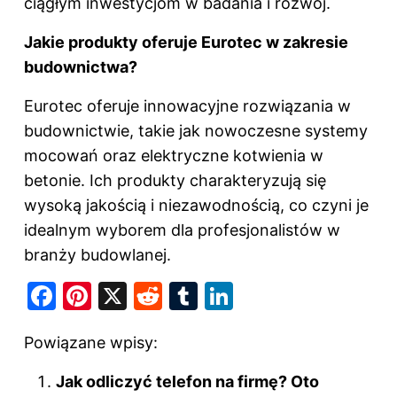
ciągłym inwestycjom w badania i rozwój.
Jakie produkty oferuje Eurotec w zakresie
budownictwa?
Eurotec oferuje innowacyjne rozwiązania w
budownictwie, takie jak nowoczesne systemy
mocowań oraz elektryczne kotwienia w
betonie. Ich produkty charakteryzują się
wysoką jakością i niezawodnością, co czyni je
idealnym wyborem dla profesjonalistów w
branży budowlanej.
F
Pi
X
R
T
Li
a
nt
e
u
n
Powiązane wpisy:
c
er
d
m
k
e
e
di
bl
e
Jak odliczyć telefon na firmę? Oto