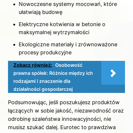
Nowoczesne systemy mocowań, które
ułatwiają budowę
Elektryczne kotwienia w betonie o
maksymalnej wytrzymałości
Ekologiczne materiały i zrównoważone
procesy produkcyjne
Zobacz również:
Osobowość
prawna spółek: Różnice między ich
rodzajami i znaczenie dla
działalności gospodarczej
Podsumowując, jeśli poszukujesz produktów
łączących w sobie jakość, niezawodność oraz
odrobinę szaleństwa innowacyjności, nie
musisz szukać dalej. Eurotec to prawdziwa