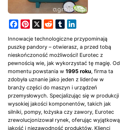
F
Pi
X
R
T
Li
a
nt
e
u
n
Innowacje technologiczne przypominają
c
er
d
m
k
puszkę pandory – otwierasz, a przed tobą
e
e
di
bl
e
nieskończoność możliwości! Eurotec z
b
st
t
r
dI
pewnością wie, jak wykorzystać tę magię. Od
o
n
momentu powstania w
1995 roku
, firma ta
o
zdobyła uznanie jako jeden z liderów w
k
branży części do maszyn i urządzeń
przemysłowych. Specjalizując się w produkcji
wysokiej jakości komponentów, takich jak
silniki, pompy, łożyska czy zawory, Eurotec
zrewolucjonizował rynek, oferując wyjątkową
jakość i niezawodność produktów. Klienci