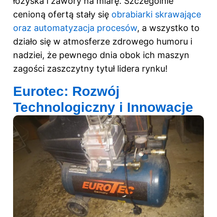
łożyska i zawory na miarę. Szczególnie
cenioną ofertą stały się
obrabiarki skrawające
oraz automatyzacja procesów
, a wszystko to
działo się w atmosferze zdrowego humoru i
nadziei, że pewnego dnia obok ich maszyn
zagości zaszczytny tytuł lidera rynku!
Eurotec: Rozwój
Technologiczny i Innowacje