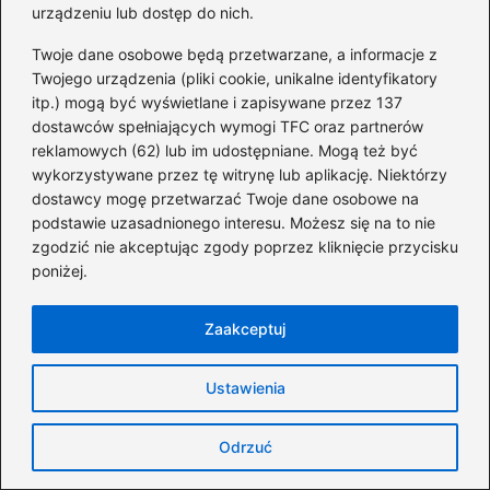
urządzeniu lub dostęp do nich.
→
Odkryj, jak znaleźć adres portfela na Binance i
bezbłędnie przeprowadzać transakcje
Twoje dane osobowe będą przetwarzane, a informacje z
Twojego urządzenia (pliki cookie, unikalne identyfikatory
itp.) mogą być wyświetlane i zapisywane przez 137
dostawców spełniających wymogi TFC oraz partnerów
Dodaj komentarz
reklamowych (62) lub im udostępniane. Mogą też być
wykorzystywane przez tę witrynę lub aplikację. Niektórzy
Twój adres email nie zostanie opublikowany.
dostawcy mogę przetwarzać Twoje dane osobowe na
Wymagane pola są oznaczone
*
podstawie uzasadnionego interesu. Możesz się na to nie
zgodzić nie akceptując zgody poprzez kliknięcie przycisku
Komentarz
*
poniżej.
Zaakceptuj
Ustawienia
Nazwa
*
Odrzuć