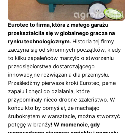
Eurotec to firma, która z małego garażu
przekształciła się w globalnego gracza na
rynku technologicznym.
Historia tej firmy
zaczyna się od skromnych początków, kiedy
to kilku zapaleńców marzyło o stworzeniu
przedsiębiorstwa dostarczającego
innowacyjne rozwiązania dla przemysłu.
Prześledźmy pierwsze kroki Eurotec, pełne
zapału i chęci do działania, które
przypominały nieco drobne szaleństwo. W
końcu kto by pomyślał, że machając
śrubokrętem w warsztacie, można stworzyć
potęgę w branży!
W momencie, gdy
wprowadzano pierwsze projekty i pomysły,