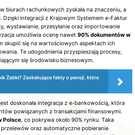
w biurach rachunkowych zyskała na znaczeniu, a
d
. Dzięki integracji z Krajowym Systemem e-Faktur
wy
, wystawianie, przesyłanie oraz importowanie
atyzacja umożliwia ocenę nawet
90% dokumentów w
m skupić się na wartościowych aspektach ich
gowania. Te udogodnienia przyspieszają procesy,
eniającym się środowisku biznesowym.
ik Żabki? Zaskakujące fakty o pensji, które
est doskonała integracja z e-bankowością, która
ntów powiązanych z transakcjami finansowymi.
w Polsce
, co pokrywa około 90% rynku. Taka
e przelewów oraz automatyczne pobieranie