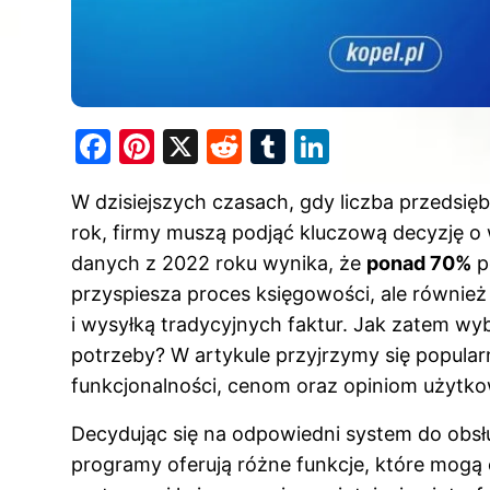
F
Pi
X
R
T
Li
a
nt
e
u
n
W dzisiejszych czasach, gdy liczba przedsięb
c
er
d
m
k
rok, firmy muszą podjąć kluczową decyzję o
e
e
di
bl
e
danych z 2022 roku wynika, że
ponad 70%
po
b
st
t
r
dI
przyspiesza proces księgowości, ale równie
o
n
i wysyłką tradycyjnych faktur. Jak zatem wyb
o
potrzeby? W artykule przyjrzymy się popul
k
funkcjonalności, cenom oraz opiniom użytk
Decydując się na odpowiedni system do obsł
programy oferują różne funkcje, które mogą