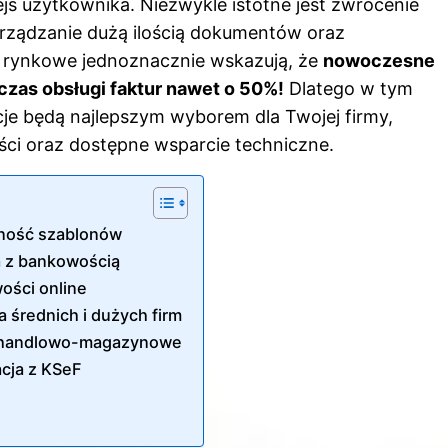
ejs użytkownika. Niezwykle istotne jest zwrócenie
arządzanie dużą ilością dokumentów oraz
 rynkowe jednoznacznie wskazują, że
nowoczesne
zas obsługi faktur nawet o 50%!
Dlatego w tym
cje będą najlepszym wyborem dla Twojej firmy,
ści oraz dostępne wsparcie techniczne.
czność szablonów
a z bankowością
wości online
średnich i dużych firm
e handlowo-magazynowe
acja z KSeF