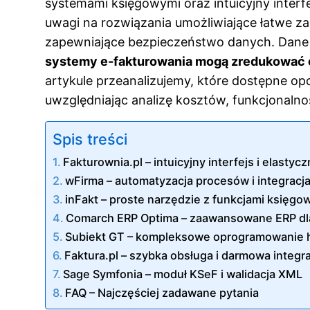
systemami księgowymi oraz intuicyjny interf
uwagi na rozwiązania umożliwiające łatwe z
zapewniające bezpieczeństwo danych. Dane
systemy e-fakturowania mogą zredukować c
artykule przeanalizujemy, które dostępne op
uwzględniając analizę kosztów, funkcjonalno
Spis treści
Fakturownia.pl – intuicyjny interfejs i elasty
wFirma – automatyzacja procesów i integracj
inFakt – proste narzędzie z funkcjami księgo
Comarch ERP Optima – zaawansowane ERP dla 
Subiekt GT – kompleksowe oprogramowani
Faktura.pl – szybka obsługa i darmowa integr
Sage Symfonia – moduł KSeF i walidacja XML
FAQ – Najczęściej zadawane pytania