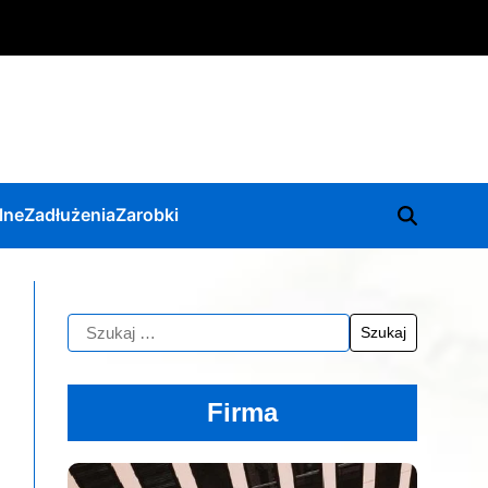
lne
Zadłużenia
Zarobki
Firma