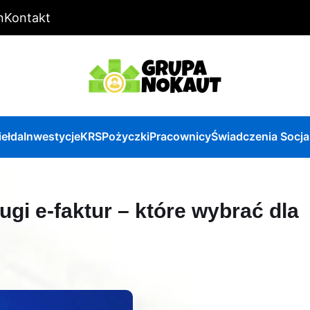
n
Kontakt
iełda
Inwestycje
KRS
Pożyczki
Pracownicy
Świadczenia Socja
gi e-faktur – które wybrać dla