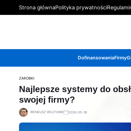
Strona główna
Polityka prywatności
Regulami
Dofinansowania
Firmy
G
ZAROBKI
Najlepsze systemy do obsłu
swojej firmy?
IRENEUSZ WOJTUNIK
2026-05-18