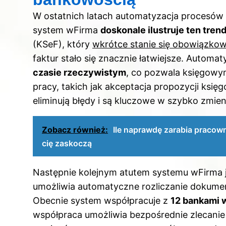
W ostatnich latach automatyzacja procesów 
system wFirma
doskonale ilustruje ten tren
(KSeF), który
wkrótce stanie się obowiązko
faktur stało się znacznie łatwiejsze. Autom
czasie rzeczywistym
, co pozwala księgowy
pracy, takich jak akceptacja propozycji księ
eliminują błędy i są kluczowe w szybko zmi
Zobacz również:
Ile naprawdę zarabia pracown
cię zaskoczą
Następnie kolejnym atutem systemu wFirma j
umożliwia automatyczne rozliczanie dokume
Obecnie system współpracuje z
12 bankami 
współpraca umożliwia bezpośrednie zlecani