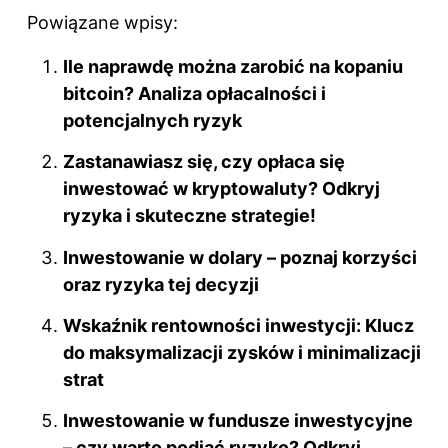
a
nt
e
u
n
Powiązane wpisy:
c
er
d
m
k
e
e
di
bl
e
Ile naprawdę można zarobić na kopaniu
b
st
t
r
dI
bitcoin? Analiza opłacalności i
o
potencjalnych ryzyk
n
o
Zastanawiasz się, czy opłaca się
k
inwestować w kryptowaluty? Odkryj
ryzyka i skuteczne strategie!
Inwestowanie w dolary – poznaj korzyści
oraz ryzyka tej decyzji
Wskaźnik rentowności inwestycji: Klucz
do maksymalizacji zysków i minimalizacji
strat
Inwestowanie w fundusze inwestycyjne
– czy warto podjąć ryzyko? Odkryj