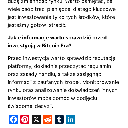
dużą zmienność rynku. Warto pamiętać, że
wiele osób traci pieniądze, dlatego kluczowe
jest inwestowanie tylko tych środków, które
jesteśmy gotowi stracić.
Jakie informacje warto sprawdzić przed
inwestycją w Bitcoin Era?
Przed inwestycją warto sprawdzić reputację
platformy, dokładnie przeczytać regulamin
oraz zasady handlu, a także zasięgnąć
informacji z zaufanych źródeł. Monitorowanie
rynku oraz analizowanie doświadczeń innych
inwestorów może pomóc w podjęciu
świadomej decyzji.
F
Pi
X
R
T
Li