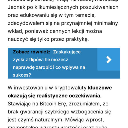
Jednak po kilkumiesięcznych poszukiwaniach
oraz edukowaniu się w tym temacie,
zdecydowałem się na przynajmniej minimalny
wkład, ponieważ cennych lekcji można
nauczyć się tylko przez praktykę.
Zobacz również:
Zaskakujące
zyski z flipów: Ile możesz
naprawdę zarobić i co wpływa na
sukces?
W inwestowaniu w kryptowaluty
kluczowe
okazują się realistyczne oczekiwania
.
Stawiając na Bitcoin Erę, zrozumiałem, że
brak gwarancji szybkiego wzbogacenia się
jest czymś naturalnym. Mówiąc wprost,
momentalne wzrosty wartości oraz duże