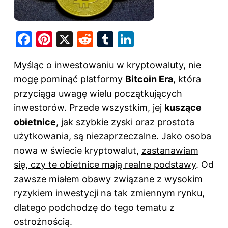
F
Pi
X
R
T
Li
a
nt
e
u
n
Myśląc o inwestowaniu w kryptowaluty, nie
c
er
d
m
k
mogę pominąć platformy
Bitcoin Era
, która
e
e
di
bl
e
przyciąga uwagę wielu początkujących
b
st
t
r
dI
inwestorów. Przede wszystkim, jej
kuszące
o
n
obietnice
, jak szybkie zyski oraz prostota
o
użytkowania, są niezaprzeczalne. Jako osoba
k
nowa w świecie kryptowalut,
zastanawiam
się, czy te obietnice mają realne podstawy
. Od
zawsze miałem obawy związane z wysokim
ryzykiem inwestycji na tak zmiennym rynku,
dlatego podchodzę do tego tematu z
ostrożnością.