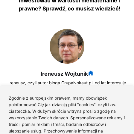
inwestować w wartości niematerialne i
prawne? Sprawdź, co musisz wiedzieć!
Ireneusz Wojtunik
Ireneusz, czyli autor bloga GrupaNokaut.pl, od lat interesuje
się tematyką zarobków, przedsiębiorczości, firm oraz
świata finansów. Na blogu analizuje zagadnienia związane z
Zgodnie z europejskim prawem, mamy obowiązek
prowadzeniem biznesu, rozwojem zawodowym, rynkiem
poinformować Cię jak działają pliki "cookies", czyli tzw.
pracy oraz inwestowaniem – ze szczególnym
ciasteczka. W dużym skrócie witryna prosi o zgodę na
uwzględnieniem giełdy i aktualnych trendów
gospodarczych.
wykorzystanie Twoich danych. Spersonalizowane reklamy i
treści, pomiar reklam i treści, badanie odbiorców i
W swoich publikacjach łączy praktyczne podejście z
ulepszanie usług. Przechowywanie informacji na
analitycznym spojrzeniem, opisując zarówno realia