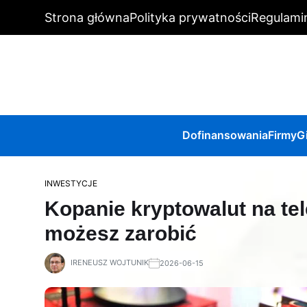
Strona główna
Polityka prywatności
Regulami
Dofinansowania
Firmy
G
INWESTYCJE
Kopanie kryptowalut na tel
możesz zarobić
IRENEUSZ WOJTUNIK
2026-06-15