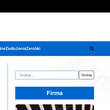
lne
Zadłużenia
Zarobki
Firma