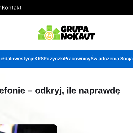
n
Kontakt
iełda
Inwestycje
KRS
Pożyczki
Pracownicy
Świadczenia Socja
efonie – odkryj, ile naprawdę