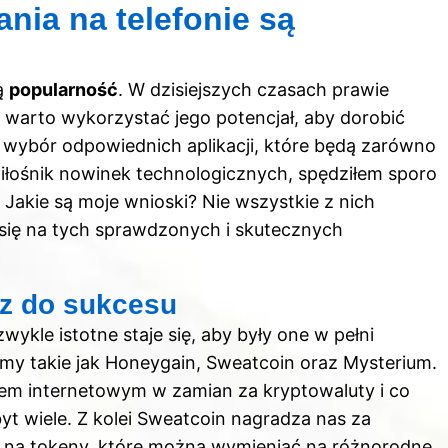
ania na telefonie są
zą
popularność
. W dzisiejszych czasach prawie
 warto wykorzystać jego potencjał, aby dorobić
 wybór odpowiednich aplikacji, które będą zarówno
 miłośnik nowinek technologicznych, spędziłem sporo
Jakie są moje wnioski? Nie wszystkie z nich
ć się na tych sprawdzonych i skutecznych
cz do sukcesu
wykle istotne staje się, aby były one w pełni
emy takie jak Honeygain, Sweatcoin oraz Mysterium.
em internetowym w zamian za kryptowaluty i co
yt wiele. Z kolei Sweatcoin nagradza nas za
ki na tokeny, które można wymieniać na różnorodne