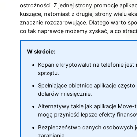
b
st
t
r
dI
ostrożności. Z jednej strony promocje aplikac
o
n
kuszące, natomiast z drugiej strony wielu e
o
znacznie rozczarowujące. Dlatego warto spoj
k
co tak naprawdę możemy zyskać, a co stracić
W skrócie:
Kopanie kryptowalut na telefonie jest
sprzętu.
Spełniające obietnice aplikacje często
dolarów miesięcznie.
Alternatywy takie jak aplikacje Mov
mogą przynieść lepsze efekty finanso
Bezpieczeństwo danych osobowych jest
zarabiania.