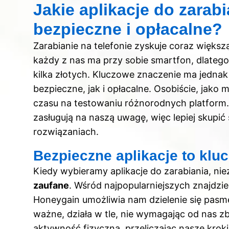
Jakie aplikacje do zarabi
bezpieczne i opłacalne?
Zarabianie na telefonie zyskuje coraz więks
każdy z nas ma przy sobie smartfon, dlatego
kilka złotych. Kluczowe znaczenie ma jednak
bezpieczne, jak i opłacalne. Osobiście, jako
czasu na testowaniu różnorodnych platform. 
zasługują na naszą uwagę, więc lepiej skupi
rozwiązaniach.
Bezpieczne aplikacje to klu
Kiedy wybieramy aplikacje do zarabiania, niez
zaufane
. Wśród najpopularniejszych znajdzi
Honeygain umożliwia nam dzielenie się pasm
ważne, działa w tle, nie wymagając od nas zb
aktywność fizyczną, przeliczając nasze kro