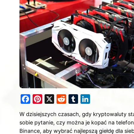
F
Pi
X
R
T
Li
a
nt
e
u
n
W dzisiejszych czasach, gdy kryptowaluty sta
c
er
d
m
k
sobie pytanie, czy można je kopać na telefon
e
e
di
bl
e
Binance, aby wybrać najlepszą giełdę dla sieb