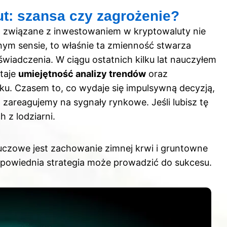
t: szansa czy zagrożenie?
ko związane z inwestowaniem w kryptowaluty nie
ym sensie, to właśnie ta zmienność stwarza
iadczenia. W ciągu ostatnich kilku lat nauczyłem
taje
umiejętność analizy trendów
oraz
u. Czasem to, co wydaje się impulsywną decyzją,
 zareagujemy na sygnały rynkowe. Jeśli lubisz tę
h z lodziarni
.
uczowe jest zachowanie zimnej krwi i gruntowne
dpowiednia strategia może prowadzić do sukcesu.