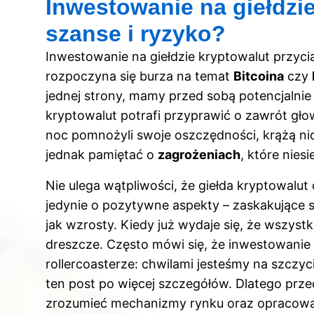
Inwestowanie na giełdzie
szanse i ryzyko?
Inwestowanie na giełdzie kryptowalut przyci
rozpoczyna się burza na temat
Bitcoina
czy
jednej strony, mamy przed sobą potencjalnie
kryptowalut potrafi przyprawić o zawrót głow
noc pomnożyli swoje oszczędności, krążą ni
jednak pamiętać o
zagrożeniach
, które niesi
Nie ulega wątpliwości, że giełda kryptowalut
jedynie o pozytywne aspekty – zaskakujące 
jak wzrosty. Kiedy już wydaje się, że wszyst
dreszcze. Często mówi się, że inwestowanie
rollercoasterze: chwilami jesteśmy na szczyc
ten post
po więcej szczegółów. Dlatego przed
zrozumieć mechanizmy rynku oraz opracować 