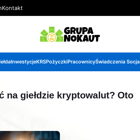
n
Kontakt
iełda
Inwestycje
KRS
Pożyczki
Pracownicy
Świadczenia Socja
 na giełdzie kryptowalut? Oto