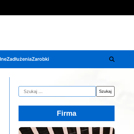
lne
Zadłużenia
Zarobki
Firma