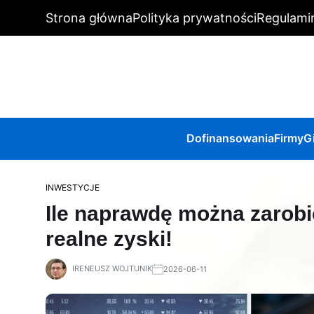
Strona główna
Polityka prywatności
Regulami
Dofinansowania
Firmy
G
INWESTYCJE
Ile naprawdę można zarobić
realne zyski!
IRENEUSZ WOJTUNIK
2026-06-11