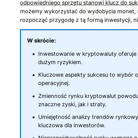
o
odpowiedniego sprzętu stanowi klucz do su
k
możemy wykorzystać do wydobycia monet, m
rozpocząć przygodę z tą formą inwestycji, 
W skrócie:
Inwestowanie w kryptowaluty
oferuje 
dużym ryzykiem.
Kluczowe aspekty sukcesu to wybór od
operacyjnej.
Zmienność rynku kryptowalut powodu
znaczne zyski, jak i straty.
Umiejętność analizy trendów rynkowy
kluczowa dla inwestorów.
Nieprzewidywalność rynku wymaga od