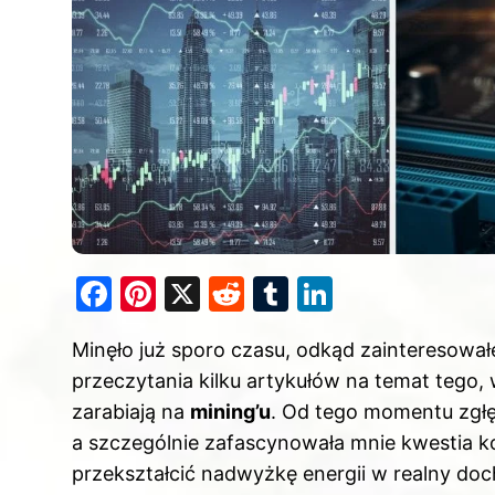
F
Pi
X
R
T
Li
a
nt
e
u
n
Minęło już sporo czasu, odkąd zainteresował
c
er
d
m
k
przeczytania kilku artykułów na temat tego,
e
e
di
bl
e
zarabiają na
mining’u
. Od tego momentu zgłę
b
st
t
r
dI
a szczególnie zafascynowała mnie kwestia ko
o
n
przekształcić nadwyżkę energii w realny do