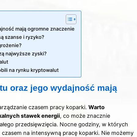
ajność mają ogromne znaczenie
są szanse i ryzyko?
grożenie?
szą najwyższe zyski?
alut
obili na rynku kryptowalut
u oraz jego wydajność mają
arządzanie czasem pracy koparki.
Warto
alnych stawek energii
, co może znacznie
całego przedsięwzięcia. Nocne godziny, w których
nym czasem na intensywną pracę koparki. Nie możemy