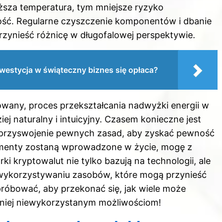
iższa temperatura, tym mniejsze ryzyko
ość. Regularne czyszczenie komponentów i dbanie
zynieść różnicę w długofalowej perspektywie.
westycja w świąteczny biznes się opłaca?
any, proces przekształcania nadwyżki energii w
ej naturalny i intuicyjny. Czasem konieczne jest
z przyswojenie pewnych zasad, aby zyskać pewność
elementy zostaną wprowadzone w życie, mogę z
i kryptowalut nie tylko bazują na technologii, ale
 wykorzystywaniu zasobów, które mogą przynieść
róbować, aby przekonać się, jak wiele może
śniej niewykorzystanym możliwościom!