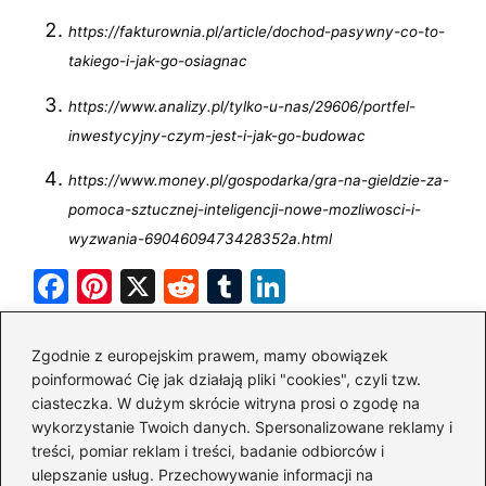
https://fakturownia.pl/article/dochod-pasywny-co-to-
takiego-i-jak-go-osiagnac
https://www.analizy.pl/tylko-u-nas/29606/portfel-
inwestycyjny-czym-jest-i-jak-go-budowac
https://www.money.pl/gospodarka/gra-na-gieldzie-za-
pomoca-sztucznej-inteligencji-nowe-mozliwosci-i-
wyzwania-6904609473428352a.html
F
Pi
X
R
T
Li
a
nt
e
u
n
Powiązane wpisy:
c
er
d
m
k
Zgodnie z europejskim prawem, mamy obowiązek
e
e
di
bl
e
poinformować Cię jak działają pliki "cookies", czyli tzw.
Prosty sposób na obliczenie podatku z
ciasteczka. W dużym skrócie witryna prosi o zgodę na
b
st
t
r
dI
giełdy – skorzystaj z kalkulatora i unikaj
wykorzystanie Twoich danych. Spersonalizowane reklamy i
o
błędów w rozliczeniu
n
treści, pomiar reklam i treści, badanie odbiorców i
ulepszanie usług. Przechowywanie informacji na