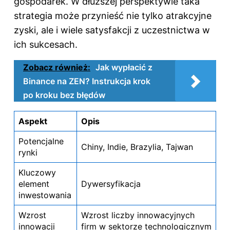
gospodarek. W dłuższej perspektywie taka
strategia może przynieść nie tylko atrakcyjne
zyski, ale i wiele satysfakcji z uczestnictwa w
ich sukcesach.
Zobacz również:
Jak wypłacić z
Binance na ZEN? Instrukcja krok
po kroku bez błędów
Aspekt
Opis
Potencjalne
Chiny, Indie, Brazylia, Tajwan
rynki
Kluczowy
element
Dywersyfikacja
inwestowania
Wzrost
Wzrost liczby innowacyjnych
innowacji
firm w sektorze technologicznym