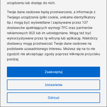
o
Czy giełda samochodowa działa w
urządzeniu lub dostęp do nich.
k
niedzielę? Oto godziny otwarcia, które
Twoje dane osobowe będą przetwarzane, a informacje z
musisz znać!
Twojego urządzenia (pliki cookie, unikalne identyfikatory
itp.) mogą być wyświetlane i zapisywane przez 137
Kiedy najlepiej odwiedzić giełdę
dostawców spełniających wymogi TFC oraz partnerów
kwiatową w Tarnowie? Sprawdź, by
reklamowych (62) lub im udostępniane. Mogą też być
uniknąć tłumów!
wykorzystywane przez tę witrynę lub aplikację. Niektórzy
dostawcy mogę przetwarzać Twoje dane osobowe na
Giełda Słomczyn: jak skutecznie
podstawie uzasadnionego interesu. Możesz się na to nie
wybierać zakupy i omijać pułapki
zgodzić nie akceptując zgody poprzez kliknięcie przycisku
poniżej.
Jak skutecznie zacząć grać na giełdzie i
unikać powszechnych błędów?
Zaakceptuj
Srebro na giełdzie – jak kupić je mądrze i
Ustawienia
uniknąć najczęstszych błędów?
Gpw: ile można zarobić, odkrywając
Odrzuć
prawdę o zyskach i ryzykach