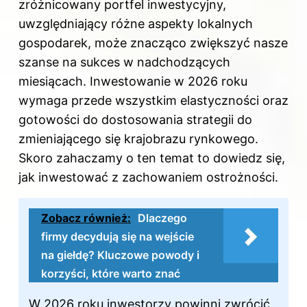
zróżnicowany portfel inwestycyjny,
uwzględniający różne aspekty lokalnych
gospodarek, może znacząco zwiększyć nasze
szanse na sukces w nadchodzących
miesiącach. Inwestowanie w 2026 roku
wymaga przede wszystkim elastyczności oraz
gotowości do dostosowania strategii do
zmieniającego się krajobrazu rynkowego.
Skoro zahaczamy o ten temat to dowiedz się,
jak inwestować z zachowaniem ostrożności
.
Zobacz również:
Dlaczego
firmy decydują się na wejście
na giełdę? Kluczowe powody i
korzyści, które warto znać
W 2026 roku inwestorzy powinni zwrócić