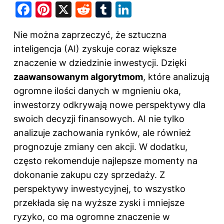
F
Pi
X
R
T
Li
a
nt
e
u
n
Nie można zaprzeczyć, że sztuczna
c
er
d
m
k
inteligencja (AI) zyskuje coraz większe
e
e
di
bl
e
znaczenie w dziedzinie inwestycji. Dzięki
b
st
t
r
dI
zaawansowanym algorytmom
, które analizują
o
n
ogromne ilości danych w mgnieniu oka,
o
inwestorzy odkrywają nowe perspektywy dla
k
swoich decyzji finansowych. AI nie tylko
analizuje zachowania rynków, ale również
prognozuje zmiany cen akcji. W dodatku,
często rekomenduje najlepsze momenty na
dokonanie zakupu czy sprzedaży. Z
perspektywy inwestycyjnej, to wszystko
przekłada się na wyższe zyski i mniejsze
ryzyko, co ma ogromne znaczenie w