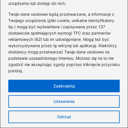
urządzeniu lub dostęp do nich.
systematyczne i niesystematyczne. Ten
Twoje dane osobowe będą przetwarzane, a informacje z
podział jest kluczowy dla świadomego
Twojego urządzenia (pliki cookie, unikalne identyfikatory
podejmowania decyzji.
itp.) mogą być wyświetlane i zapisywane przez 137
dostawców spełniających wymogi TFC oraz partnerów
Zobacz również:
Ile można
reklamowych (62) lub im udostępniane. Mogą też być
zarobić na opcjach binarnych?
wykorzystywane przez tę witrynę lub aplikację. Niektórzy
Odkryj zyski i ryzyka, które warto
dostawcy mogę przetwarzać Twoje dane osobowe na
podstawie uzasadnionego interesu. Możesz się na to nie
znać
zgodzić nie akceptując zgody poprzez kliknięcie przycisku
poniżej.
Na przykład, jednym z bardziej
powszechnych rodzajów ryzyka jest ryzyko
Zaakceptuj
rynkowe, które obejmuje cały rynek i wpływa
na zmiany wartości inwestycji w wyniku
Ustawienia
globalnych wydarzeń, takich jak kryzysy
ekonomiczne czy zmiany w polityce
Odrzuć
monetarnej. Oprócz tego istnieje również