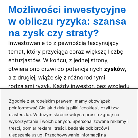
Możliwości inwestycyjne
w obliczu ryzyka: szansa
na zysk czy straty?
Inwestowanie to z pewnością fascynujący
temat, który przyciąga coraz większą liczbę
entuzjastów. W końcu, z jednej strony,
otwiera ono drzwi do potencjalnych
zysków
,
a z drugiej, wiąże się z różnorodnymi
rodzajami ryzyk. Każdy inwestor, bez względu
na swoje doświadczenie, powinien zrozumieć,
Zgodnie z europejskim prawem, mamy obowiązek
że
ryzyko
zawsze towarzyszy grze na
poinformować Cię jak działają pliki "cookies", czyli tzw.
rynkach finansowych. Rozwijając swoje
ciasteczka. W dużym skrócie witryna prosi o zgodę na
umiejętności w inwestowaniu, warto
wykorzystanie Twoich danych. Spersonalizowane reklamy i
treści, pomiar reklam i treści, badanie odbiorców i
pamiętać, że każda decyzja niesie ze sobą
ulepszanie usług. Przechowywanie informacji na
ryzyko, które można podzielić na ryzyko