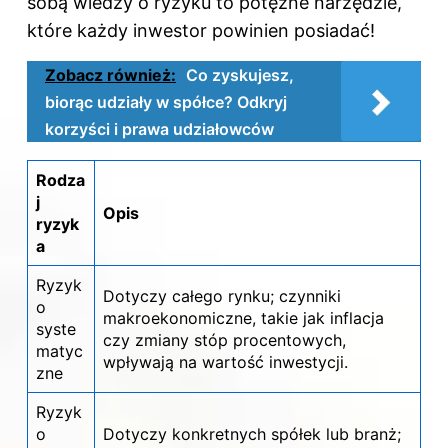
sobą wiedzy o ryzyku to potężne narzędzie,
które każdy inwestor powinien posiadać!
Zobacz również:
Co zyskujesz,
biorąc udziały w spółce? Odkryj
korzyści i prawa udziałowców
Rodza
j
Opis
ryzyk
a
Ryzyk
Dotyczy całego rynku; czynniki
o
makroekonomiczne, takie jak inflacja
syste
czy zmiany stóp procentowych,
matyc
wpływają na wartość inwestycji.
zne
Ryzyk
o
Dotyczy konkretnych spółek lub branż;