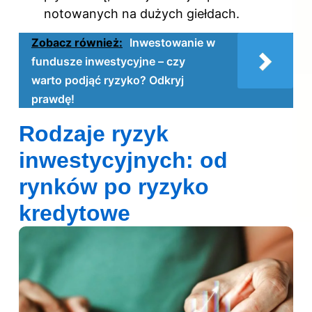
notowanych na dużych giełdach.
Zobacz również:
Inwestowanie w
fundusze inwestycyjne – czy
warto podjąć ryzyko? Odkryj
prawdę!
Rodzaje ryzyk
inwestycyjnych: od
rynków po ryzyko
kredytowe