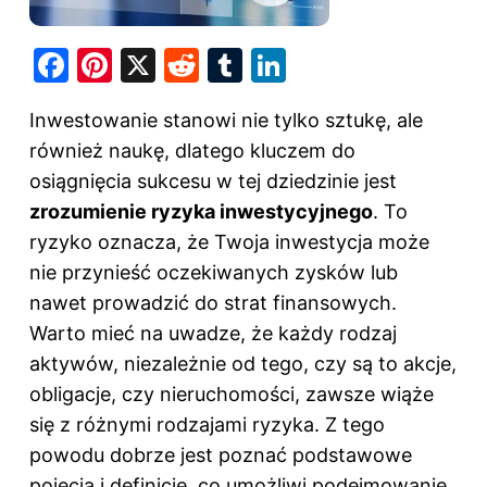
F
Pi
X
R
T
Li
a
nt
e
u
n
Inwestowanie stanowi nie tylko sztukę, ale
c
er
d
m
k
również naukę, dlatego kluczem do
e
e
di
bl
e
osiągnięcia sukcesu w tej dziedzinie jest
b
st
t
r
dI
zrozumienie ryzyka inwestycyjnego
. To
o
n
ryzyko oznacza, że Twoja inwestycja może
o
nie przynieść oczekiwanych zysków lub
k
nawet prowadzić do strat finansowych.
Warto mieć na uwadze, że każdy rodzaj
aktywów, niezależnie od tego, czy są to akcje,
obligacje, czy nieruchomości, zawsze wiąże
się z różnymi rodzajami ryzyka. Z tego
powodu dobrze jest poznać podstawowe
pojęcia i definicje, co umożliwi podejmowanie