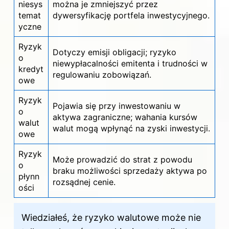
niesys
można je zmniejszyć przez
temat
dywersyfikację portfela inwestycyjnego.
yczne
Ryzyk
Dotyczy emisji obligacji; ryzyko
o
niewypłacalności emitenta i trudności w
kredyt
regulowaniu zobowiązań.
owe
Ryzyk
Pojawia się przy inwestowaniu w
o
aktywa zagraniczne; wahania kursów
walut
walut mogą wpłynąć na zyski inwestycji.
owe
Ryzyk
Może prowadzić do strat z powodu
o
braku możliwości sprzedaży aktywa po
płynn
rozsądnej cenie.
ości
Wiedziałeś, że ryzyko walutowe może nie