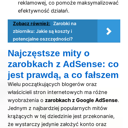
reklamowej, co pomoże maksymalizować
efektywność działań.
Zobacz również:
Zarobki na
zbiorniku: Jakie są koszty i
potencjalne oszczędności?
Najczęstsze mity o
zarobkach z AdSense: co
jest prawdą, a co fałszem
Wielu początkujących blogerów oraz
właścicieli stron internetowych ma różne
wyobrażenia o
zarobkach z Google AdSense
.
Jednym z najbardziej popularnych mitów
krążących w tej dziedzinie jest przekonanie,
że wystarczy jedynie założyć konto oraz