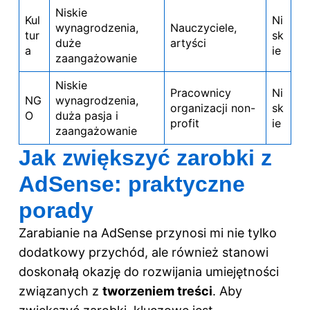
Niskie
Kul
Ni
wynagrodzenia,
Nauczyciele,
tur
sk
duże
artyści
a
ie
zaangażowanie
Niskie
Pracownicy
Ni
NG
wynagrodzenia,
organizacji non-
sk
O
duża pasja i
profit
ie
zaangażowanie
Jak zwiększyć zarobki z
AdSense: praktyczne
porady
Zarabianie na AdSense przynosi mi nie tylko
dodatkowy przychód, ale również stanowi
doskonałą okazję do rozwijania umiejętności
związanych z
tworzeniem treści
. Aby