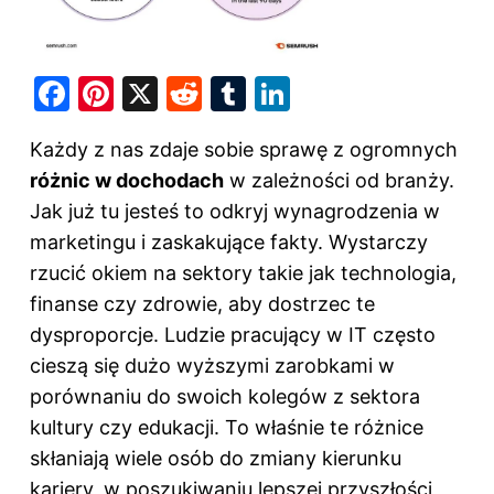
F
Pi
X
R
T
Li
a
nt
e
u
n
Każdy z nas zdaje sobie sprawę z ogromnych
c
er
d
m
k
różnic w dochodach
w zależności od branży.
e
e
di
bl
e
Jak już tu jesteś to odkryj
wynagrodzenia w
b
st
t
r
dI
marketingu i zaskakujące fakty
. Wystarczy
o
n
rzucić okiem na sektory takie jak technologia,
o
finanse czy zdrowie, aby dostrzec te
k
dysproporcje. Ludzie pracujący w IT często
cieszą się dużo wyższymi zarobkami w
porównaniu do swoich kolegów z sektora
kultury czy edukacji. To właśnie te różnice
skłaniają wiele osób do zmiany kierunku
kariery, w poszukiwaniu lepszej przyszłości