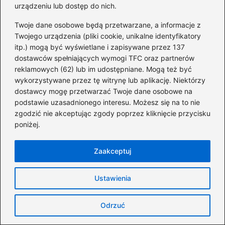
Odkryj zaskakujące różnice w
urządzeniu lub dostęp do nich.
wynagrodzeniach
Twoje dane osobowe będą przetwarzane, a informacje z
Twojego urządzenia (pliki cookie, unikalne identyfikatory
Jak skutecznie sprawdzić scoring BIK i
itp.) mogą być wyświetlane i zapisywane przez 137
lepiej zrozumieć swoją historię
dostawców spełniających wymogi TFC oraz partnerów
kredytową?
reklamowych (62) lub im udostępniane. Mogą też być
wykorzystywane przez tę witrynę lub aplikację. Niektórzy
Ile naprawdę można zarobić w Holandii
dostawcy mogę przetwarzać Twoje dane osobowe na
przez agencje? Oto fakty, które musisz
podstawie uzasadnionego interesu. Możesz się na to nie
zgodzić nie akceptując zgody poprzez kliknięcie przycisku
znać
poniżej.
Ile można zarobić na żwirowni? Oto
zaskakujące fakty, które warto znać
Zaakceptuj
Bezpieczne i wygodne: odkryj najlepsze
Ustawienia
składane transportery dla kota
Ile naprawdę możesz zarobić na uprawie
Odrzuć
konopii? Sprawdź realne zyski!