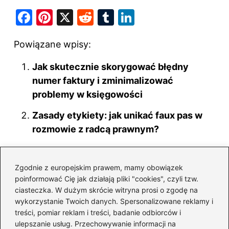
F
Pi
X
R
T
Li
a
nt
e
u
n
Powiązane wpisy:
c
er
d
m
k
e
e
di
bl
e
Jak skutecznie skorygować błędny
b
st
t
r
dI
numer faktury i zminimalizować
o
problemy w księgowości
n
o
Zasady etykiety: jak unikać faux pas w
k
rozmowie z radcą prawnym?
Zyski z lodziarni. Ile naprawdę można
zarobić?
Zgodnie z europejskim prawem, mamy obowiązek
poinformować Cię jak działają pliki "cookies", czyli tzw.
Czy faktura może być traktowana jako
ciasteczka. W dużym skrócie witryna prosi o zgodę na
umowa? Odkryj istotne różnice prawne
wykorzystanie Twoich danych. Spersonalizowane reklamy i
treści, pomiar reklam i treści, badanie odbiorców i
Ile naprawdę zarabia pracownik banku?
ulepszanie usług. Przechowywanie informacji na