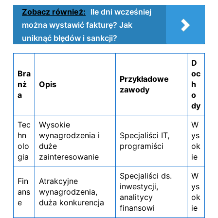
Zobacz również:
Ile dni wcześniej
można wystawić fakturę? Jak
uniknąć błędów i sankcji?
D
Bra
oc
Przykładowe
nż
Opis
h
zawody
a
o
dy
Tec
Wysokie
W
hn
wynagrodzenia i
Specjaliści IT,
ys
olo
duże
programiści
ok
gia
zainteresowanie
ie
Specjaliści ds.
W
Fin
Atrakcyjne
inwestycji,
ys
ans
wynagrodzenia,
analitycy
ok
e
duża konkurencja
finansowi
ie