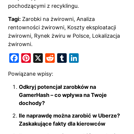
pochodzącymi z recyklingu.
Tagi:
Zarobki na żwirowni, Analiza
rentowności żwirowni, Koszty eksploatacji
żwirowni, Rynek żwiru w Polsce, Lokalizacja
żwirowni.
F
Pi
X
R
T
Li
a
nt
e
u
n
Powiązane wpisy:
c
er
d
m
k
e
e
di
bl
e
Odkryj potencjał zarobków na
b
st
t
r
dI
GamerHash – co wpływa na Twoje
o
dochody?
n
o
Ile naprawdę można zarobić w Uberze?
k
Zaskakujące fakty dla kierowców