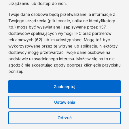
urządzeniu lub dostęp do nich.
Money2Money? Sprawdź prawdziwe
szanse na dochód!
Twoje dane osobowe będą przetwarzane, a informacje z
Twojego urządzenia (pliki cookie, unikalne identyfikatory
Ile naprawdę można zarobić na miodzie?
itp.) mogą być wyświetlane i zapisywane przez 137
dostawców spełniających wymogi TFC oraz partnerów
Odkryj kluczowe czynniki wpływające na
reklamowych (62) lub im udostępniane. Mogą też być
zyski pszczelarzy
wykorzystywane przez tę witrynę lub aplikację. Niektórzy
dostawcy mogę przetwarzać Twoje dane osobowe na
podstawie uzasadnionego interesu. Możesz się na to nie
zgodzić nie akceptując zgody poprzez kliknięcie przycisku
poniżej.
Zaakceptuj
Ustawienia
Ireneusz Wojtunik
Ireneusz, czyli autor bloga GrupaNokaut.pl, od lat interesuje
Odrzuć
się tematyką zarobków, przedsiębiorczości, firm oraz
świata finansów. Na blogu analizuje zagadnienia związane z