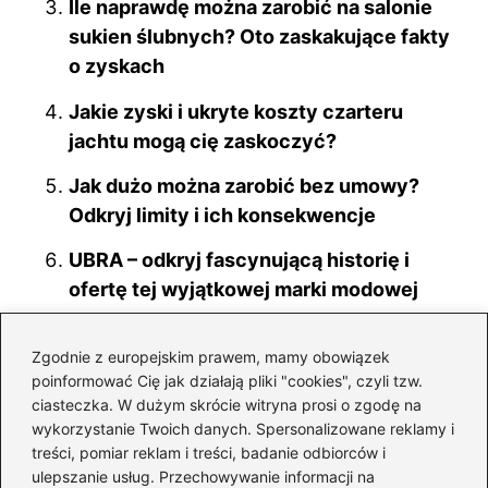
Ile naprawdę można zarobić na salonie
sukien ślubnych? Oto zaskakujące fakty
o zyskach
Jakie zyski i ukryte koszty czarteru
jachtu mogą cię zaskoczyć?
Jak dużo można zarobić bez umowy?
Odkryj limity i ich konsekwencje
UBRA – odkryj fascynującą historię i
ofertę tej wyjątkowej marki modowej
Wybór studiów na drogę do kariery radcy
Zgodnie z europejskim prawem, mamy obowiązek
prawnego w Polsce – co warto wiedzieć?
poinformować Cię jak działają pliki "cookies", czyli tzw.
ciasteczka. W dużym skrócie witryna prosi o zgodę na
Składanie długopisów: Jak zarobić i
wykorzystanie Twoich danych. Spersonalizowane reklamy i
unikać oszustw?
treści, pomiar reklam i treści, badanie odbiorców i
ulepszanie usług. Przechowywanie informacji na
Ile naprawdę można zarobić na