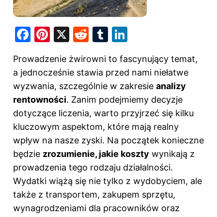
F
Pi
X
R
T
Li
a
nt
e
u
n
Prowadzenie żwirowni to fascynujący temat,
c
er
d
m
k
a jednocześnie stawia przed nami niełatwe
e
e
di
bl
e
wyzwania, szczególnie w zakresie
analizy
b
st
t
r
dI
rentowności
. Zanim podejmiemy decyzje
o
n
dotyczące liczenia, warto przyjrzeć się kilku
o
kluczowym aspektom, które mają realny
k
wpływ na nasze zyski. Na początek konieczne
będzie
zrozumienie, jakie koszty
wynikają z
prowadzenia tego rodzaju działalności.
Wydatki wiążą się nie tylko z wydobyciem, ale
także z transportem, zakupem sprzętu,
wynagrodzeniami dla pracowników oraz