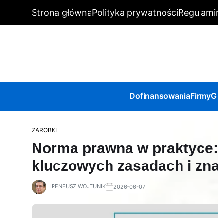
Strona główna
Polityka prywatności
Regulami
Dofinansowania
Firmy
G
ZAROBKI
Norma prawna w praktyce: 
kluczowych zasadach i zn
IRENEUSZ WOJTUNIK
2026-06-07