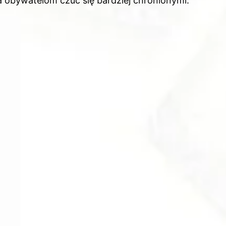
a obywatelom czuć się bardziej chronionymi.