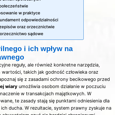
społeczeństwie
osowanie w praktyce
fundament odpowiedzialności
rzepisów oraz orzecznictwie
 orzecznictwo sądowe
lnego i ich wpływ na
rawnego
yjne reguły, ale również konkretne narzędzia,
wartości, takich jak godność człowieka oraz
apoznaj się z zasadami ochrony becikowego przed
ej wiary
umożliwia osobom działanie w poczuciu
znaczenie w transakcjach majątkowych. W
wane, te zasady stają się punktami odniesienia dla
ich ducha. W rezultacie, system prawny zyskuje na