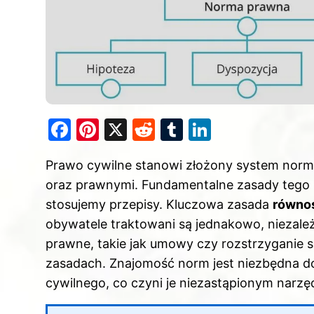
F
Pi
X
R
T
Li
a
nt
e
u
n
Prawo cywilne stanowi złożony system norm, 
c
er
d
m
k
oraz prawnymi. Fundamentalne zasady tego pr
e
e
di
bl
e
stosujemy przepisy. Kluczowa zasada
równo
b
st
t
r
dI
obywatele traktowani są jednakowo, niezależ
o
n
prawne, takie jak umowy czy rozstrzyganie 
o
zasadach. Znajomość norm jest niezbędna 
k
cywilnego, co czyni je niezastąpionym narzę