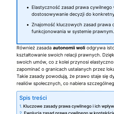
Elastyczność zasad prawa cywilnego 
dostosowywanie decyzji do konkretn
Znajomość kluczowych zasad prawa c
funkcjonowania w systemie prawnym
Również zasada
autonomii woli
odgrywa isto
kształtowanie swoich relacji prawnych. Dzię
swoich umów, co z kolei przynosi elastycz
zapominać o granicach ustalanych przez lok
Takie zasady powodują, że prawo staje się 
realiów społecznych, co nabiera szczególneg
Spis treści
Kluczowe zasady prawa cywilnego i ich wpły
Ewolucja zasad prawa cywilnego w kontekści