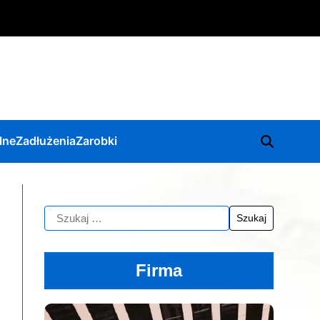
lne
Zadłużenia
Zarobki
Firma