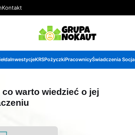
n
Kontakt
iełda
Inwestycje
KRS
Pożyczki
Pracownicy
Świadczenia Socja
co warto wiedzieć o jej
aczeniu