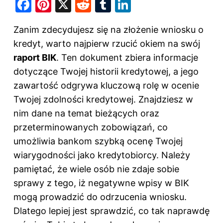
F
Pi
X
R
T
Li
a
nt
e
u
n
Zanim zdecydujesz się na złożenie wniosku o
c
er
d
m
k
kredyt, warto najpierw rzucić okiem na swój
e
e
di
bl
e
raport BIK
. Ten dokument zbiera informacje
b
st
t
r
dI
dotyczące Twojej
historii kredytowej
, a jego
o
n
zawartość odgrywa kluczową rolę w ocenie
o
Twojej zdolności kredytowej. Znajdziesz w
k
nim dane na temat bieżących oraz
przeterminowanych zobowiązań, co
umożliwia bankom szybką ocenę Twojej
wiarygodności jako kredytobiorcy. Należy
pamiętać, że wiele osób nie zdaje sobie
sprawy z tego, iż negatywne wpisy w BIK
mogą prowadzić do odrzucenia wniosku.
Dlatego lepiej jest sprawdzić, co tak naprawdę