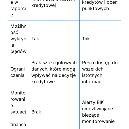
e w
kredytów i ocen
kredytowej
raporci
punktowych
e
Możliw
ość
wykryc
Tak
Tak
ia
błędów
Brak szczegółowych
Pełen dostęp do
Ograni
danych, które mogą
wszelkich
czenia
wpływać na decyzje
istotnych
kredytowe
informacji
Monito
rowani
Alerty BIK
e
umożliwiające
sytuacj
Brak
bieżące
i
monitorowanie
finanso