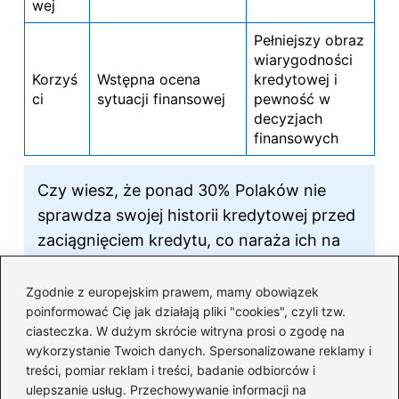
wej
Pełniejszy obraz
wiarygodności
Korzyś
Wstępna ocena
kredytowej i
ci
sytuacji finansowej
pewność w
decyzjach
finansowych
Czy wiesz, że ponad 30% Polaków nie
sprawdza swojej historii kredytowej przed
zaciągnięciem kredytu, co naraża ich na
niespodziewane trudności finansowe?
Regularne monitorowanie raportu BIK
Zgodnie z europejskim prawem, mamy obowiązek
poinformować Cię jak działają pliki "cookies", czyli tzw.
może uchronić Cię przed takimi
ciasteczka. W dużym skrócie witryna prosi o zgodę na
problemami!
wykorzystanie Twoich danych. Spersonalizowane reklamy i
treści, pomiar reklam i treści, badanie odbiorców i
FAQ – Najczęściej zadawane
ulepszanie usług. Przechowywanie informacji na