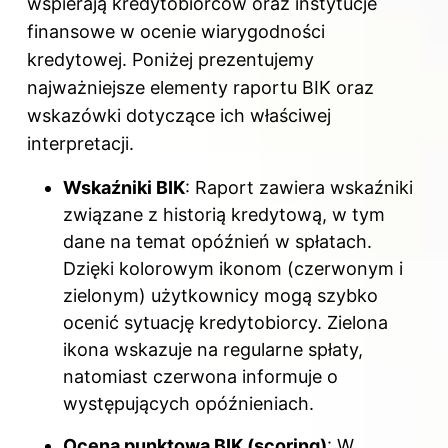
wspierają kredytobiorców oraz instytucje
finansowe w ocenie wiarygodności
kredytowej. Poniżej prezentujemy
najważniejsze elementy raportu BIK oraz
wskazówki dotyczące ich właściwej
interpretacji.
Wskaźniki BIK
: Raport zawiera wskaźniki
związane z historią kredytową, w tym
dane na temat opóźnień w spłatach.
Dzięki kolorowym ikonom (czerwonym i
zielonym) użytkownicy mogą szybko
ocenić sytuację kredytobiorcy. Zielona
ikona wskazuje na regularne spłaty,
natomiast czerwona informuje o
występujących opóźnieniach.
Ocena punktowa BIK (scoring)
: W