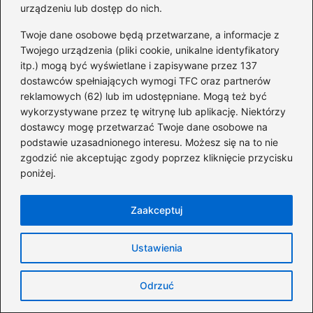
urządzeniu lub dostęp do nich.
pytania
Twoje dane osobowe będą przetwarzane, a informacje z
Jakie informacje zawiera raport BIK i
Twojego urządzenia (pliki cookie, unikalne identyfikatory
dlaczego są one ważne?
itp.) mogą być wyświetlane i zapisywane przez 137
dostawców spełniających wymogi TFC oraz partnerów
Raport BIK zawiera istotne informacje
reklamowych (62) lub im udostępniane. Mogą też być
dotyczące historii kredytowej, w tym dane o
wykorzystywane przez tę witrynę lub aplikację. Niektórzy
opóźnieniach w spłatach oraz oceny
dostawcy mogę przetwarzać Twoje dane osobowe na
podstawie uzasadnionego interesu. Możesz się na to nie
punktowe. Te dane są kluczowe dla banków
zgodzić nie akceptując zgody poprzez kliknięcie przycisku
oceniających wiarygodność kredytową i mogą
poniżej.
wpływać na decyzje dotyczące udzielenia
kredytu.
Zaakceptuj
Jak pobrać raport BIK w iPKO?
Ustawienia
Aby pobrać raport BIK w iPKO, należy
najpierw zalogować się do bankowości
Odrzuć
internetowej. Następnie należy przejść do