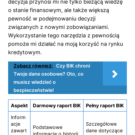
decyzja przynosi mi nie tylko bieżącą wiedzę
o stanie finansowym, ale także większą
pewność w podejmowaniu decyzji
związanych z nowymi zobowiązaniami.
Wykorzystanie tego narzędzia z pewnością
pomoże mi działać na moją korzyść na rynku
kredytowym.
Zobacz również:
Czy BIK chroni
Twoje dane osobowe? Oto, co
musisz wiedzieć o
bezpieczeństwie!
Aspekt
Darmowy raport BIK
Pełny raport BIK
Inform
acje
Szczegółowe
Podstawowe
zawart
dane dotyczące
informacje o historii