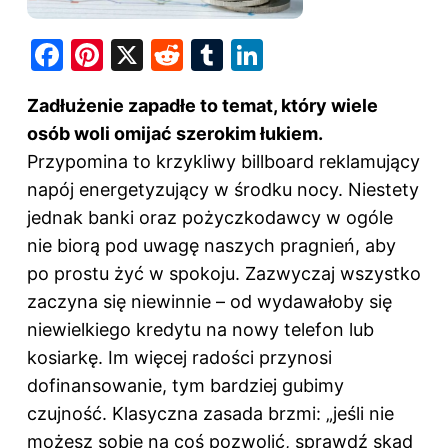
F
Pi
X
R
T
Li
a
nt
e
u
n
Zadłużenie zapadłe to temat, który wiele
c
er
d
m
k
osób woli omijać szerokim łukiem.
e
e
di
bl
e
Przypomina to krzykliwy billboard reklamujący
b
st
t
r
dI
napój energetyzujący w środku nocy. Niestety
o
n
jednak banki oraz pożyczkodawcy w ogóle
o
nie biorą pod uwagę naszych pragnień, aby
k
po prostu żyć w spokoju. Zazwyczaj wszystko
zaczyna się niewinnie – od wydawałoby się
niewielkiego kredytu na nowy telefon lub
kosiarkę. Im więcej radości przynosi
dofinansowanie, tym bardziej gubimy
czujność. Klasyczna zasada brzmi: „jeśli nie
możesz sobie na coś pozwolić, sprawdź skąd