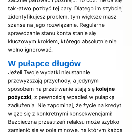
zacznie parować i później… no cóż, nie da się
tak łatwo pozbyć tej pary. Dlatego im szybciej
zidentyfikujesz problem, tym większe masz
szanse na jego rozwiązanie. Regularne
sprawdzanie stanu konta stanie się
kluczowym krokiem, którego absolutnie nie
wolno ignorować.
W pułapce długów
Jeżeli Twoje wydatki nieustannie
przewyższają przychody, a jedynym
sposobem na przetrwanie stają się
kolejne
pożyczki
, z pewnością wpadłeś w pułapkę
zadłużenia. Nie zapominaj, że życie na kredyt
wiąże się z konkretnymi konsekwencjami!
Bezpieczna przestrzeń relaksu może szybko
zamienić się w pole minowe, na którym każda