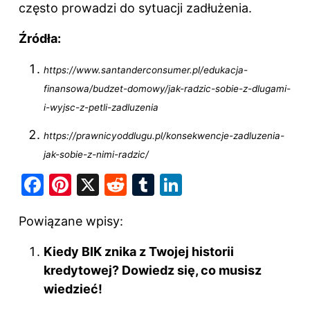
często prowadzi do sytuacji zadłużenia.
Źródła:
https://www.santanderconsumer.pl/edukacja-
finansowa/budzet-domowy/jak-radzic-sobie-z-dlugami-
i-wyjsc-z-petli-zadluzenia
https://prawnicyoddlugu.pl/konsekwencje-zadluzenia-
jak-sobie-z-nimi-radzic/
F
Pi
X
R
T
Li
a
nt
e
u
n
Powiązane wpisy:
c
er
d
m
k
e
e
di
bl
e
Kiedy BIK znika z Twojej historii
b
st
t
r
dI
kredytowej? Dowiedz się, co musisz
o
wiedzieć!
n