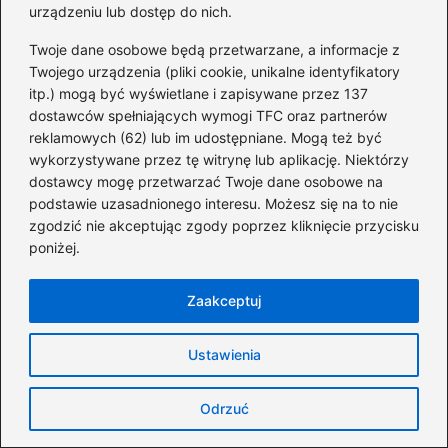
urządzeniu lub dostęp do nich.
Twoje dane osobowe będą przetwarzane, a informacje z
Przyczyny i skutki zadłużenia zapadłego
Twojego urządzenia (pliki cookie, unikalne identyfikatory
itp.) mogą być wyświetlane i zapisywane przez 137
Rozpoznawanie zadłużenia zapadłego w
dostawców spełniających wymogi TFC oraz partnerów
finansach osobistych
reklamowych (62) lub im udostępniane. Mogą też być
wykorzystywane przez tę witrynę lub aplikację. Niektórzy
Sposoby na unikanie zadłużenia zapadłego
dostawcy mogę przetwarzać Twoje dane osobowe na
Zadłużenie zapadłe
podstawie uzasadnionego interesu. Możesz się na to nie
zgodzić nie akceptując zgody poprzez kliknięcie przycisku
Zadłużenie zapadłe a prawa dłużnika
poniżej.
Zaakceptuj
Ustawienia
Odrzuć
Ireneusz Wojtunik