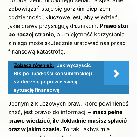
po obejrzeniu ulubionego serialu, a spłacanie
zobowiązań staje się gorzkim pieprzem
codzienności, kluczowe jest, aby wiedzieć,
jakie prawa przysługują dłużnikom.
Prawo stoi
po naszej stronie,
a umiejętność korzystania
z niego może skutecznie uratować nas przed
finansową katastrofą.
Zobacz również:
Jak wyczyścić
BIK po upadłości konsumenckiej i
skutecznie poprawić swoją
sytuację finansową
Jednym z kluczowych praw, które powinieneś
znać, jest
prawo
do informacji –
masz pełne
prawo wiedzieć, ile dokładnie musisz spłacić
oraz w jakim czasie.
To tak, jakbyś miał