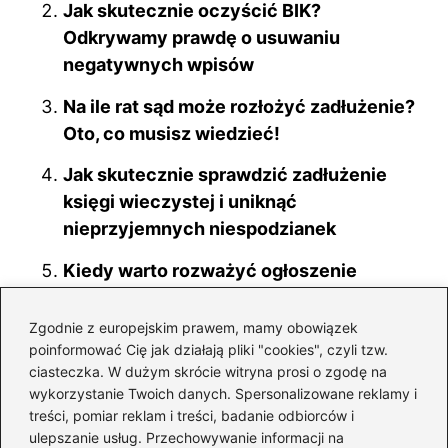
o
Jak skutecznie oczyścić BIK?
k
Odkrywamy prawdę o usuwaniu
negatywnych wpisów
Na ile rat sąd może rozłożyć zadłużenie?
Oto, co musisz wiedzieć!
Jak skutecznie sprawdzić zadłużenie
księgi wieczystej i uniknąć
nieprzyjemnych niespodzianek
Kiedy warto rozważyć ogłoszenie
upadłości spółki? Kluczowe terminy i ich
konsekwencje
Zgodnie z europejskim prawem, mamy obowiązek
poinformować Cię jak działają pliki "cookies", czyli tzw.
Kredyt we frankach: nowe przepisy,
ciasteczka. W dużym skrócie witryna prosi o zgodę na
które mogą uratować Twoje finanse i
wykorzystanie Twoich danych. Spersonalizowane reklamy i
treści, pomiar reklam i treści, badanie odbiorców i
spokój ducha
ulepszanie usług. Przechowywanie informacji na