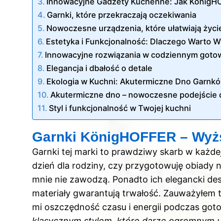
Innowacyjne Gadżety Kuchenne: Jak KönigH
Garnki, które przekraczają oczekiwania
Nowoczesne urządzenia, które ułatwiają życi
Estetyka i Funkcjonalność: Dlaczego Warto W
Innowacyjne rozwiązania w codziennym goto
Elegancja i dbałość o detale
Ekologia w Kuchni: Akutermiczne Dno Garnk
Akutermiczne dno – nowoczesne podejście 
Styl i funkcjonalność w Twojej kuchni
Garnki KönigHOFFER – Wyż
Garnki tej marki to prawdziwy skarb w każdej
dzień dla rodziny, czy przygotowuję obiady n
mnie nie zawodzą. Ponadto ich elegancki des
materiały gwarantują trwałość. Zauważyłem t
mi oszczędność czasu i energii podczas got
klasycznym stylem, które darzę ogromnym 