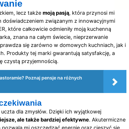
wanie
zkiem, lecz także
moją pasją
, która przynosi mi
moim doświadczeniem związanym z innowacyjnymi
, które całkowicie odmieniły moją kuchenną
rka, znana na całym świecie, nieprzerwanie
 sprawdza się zarówno w domowych kuchniach, jak i
. Produkty tej marki gwarantują satysfakcję, a
ę czystą przyjemnością.
Castoramie? Poznaj pensje na różnych
oczekiwania
zta dla zmysłów. Dzięki ich wyjątkowej
wiejsze, ale także bardziej efektywne
. Akutermiczne
 pozwala mi oszczędzać energię oraz cieszyć się