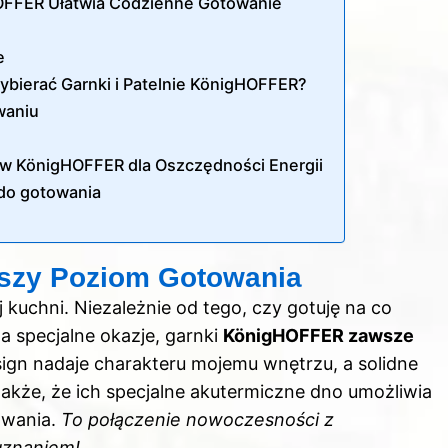
OFFER Ułatwia Codzienne Gotowanie
e
ybierać Garnki i Patelnie KönigHOFFER?
waniu
ów KönigHOFFER dla Oszczędności Energii
do gotowania
szy Poziom Gotowania
 kuchni. Niezależnie od tego, czy gotuję na co
a specjalne okazje, garnki
KönigHOFFER zawsze
ign nadaje charakteru mojemu wnętrzu, a solidne
akże, że ich specjalne akutermiczne dno umożliwia
owania.
To połączenie nowoczesności z
uznaniem!