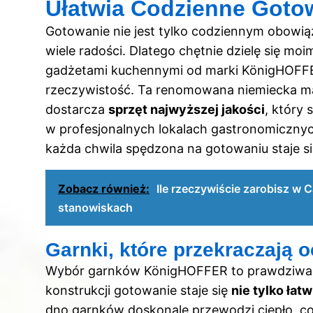
Ułatwia Codzienne Goto
Gotowanie nie jest tylko codziennym obowią
wiele radości. Dlatego chętnie dzielę się 
gadżetami kuchennymi od marki KönigHOFFER
rzeczywistość. Ta renomowana niemiecka ma
dostarcza
sprzęt najwyższej jakości
, który
w profesjonalnych lokalach gastronomicznych
każda chwila spędzona na gotowaniu staje si
Zobacz również:
Ile rzeczywiście zarobisz w 
stanowiskach
Garnki, które przekraczają 
Wybór garnków KönigHOFFER to prawdziwa uc
konstrukcji gotowanie staje się
nie tylko łat
dno garnków doskonale przewodzi ciepło, co