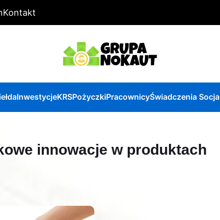
n
Kontakt
iełda
Inwestycje
KRS
Pożyczki
Pracownicy
Świadczenia Socja
tkowe innowacje w produktach