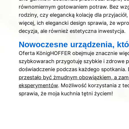
równomiernym gotowaniem potraw. Bez wzglę
rodziny, czy elegancką kolację dla przyjaciół
więcej, ich elegancki design sprawia, że wpr
decyzja, ale również estetyczna inwestycja.
Nowoczesne urządzenia, któr
Oferta KönigHOFFER obejmuje znacznie więcej
szybkowarach przygotuję szybkie i zdrowe po
doświadczenie podczas każdego spotkania.
przestało być żmudnym obowiązkiem, a zamias
eksperymentów
. Możliwość korzystania z tec
sprawia, że moja kuchnia tętni życiem!