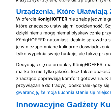
Urządzenia, Które Ułatwiają 
W ofercie
KönigHOFFER
nie znajdę jedynie 
które znacząco ułatwiają mi codzienność. S
dzięki niemu mogę niemal błyskawicznie prz
KönigHOFFER natomiast idealnie sprawdza si
je w niezapomniane kulinarne doświadczenia
tylko wypełnia swoje funkcje, ale także przy
Decydując się na produkty KönigHOFFER, m
marka to nie tylko jakość, lecz także dbałoś
znacząco poprawiają komfort
gotowania
. K
przywiązanie do tradycji doskonale łączy si
gwarancję, że moja kuchnia stanie się miejs
Innowacyjne Gadżety K