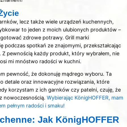
Życie
garnków, lecz także wiele urządzeń kuchennych,
zybkowar to jeden z moich ulubionych produktów –
ygotować zdrowe potrawy. Grill marki
ę podczas spotkań ze znajomymi, przekształcając
. Z pewnością każdy produkt, który wybrałem, nie
nosi mi mnóstwo radości w kuchni.
am pewność, że dokonuję mądrego wyboru. Ta
ć o detale oraz innowacyjne rozwiązania, które
iedy korzystam z ich garnków czy patelni, czuję, że
ę z nowoczesnością.
Wybierając KönigHOFFER, mam
cem pełnym radości i smaku!
uchenne: Jak KönigHOFFER