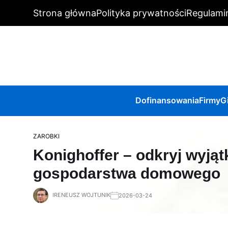
Strona główna
Polityka prywatności
Regulami
Dofinansowania
Firmy
G
ZAROBKI
Konighoffer – odkryj wyją
gospodarstwa domowego
IRENEUSZ WOJTUNIK
2026-03-24