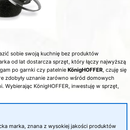
azić sobie swoją kuchnię bez produktów
ka od lat dostarcza sprzęt, który łączy najwyższą
gam po garnki czy patelnie
KönigHOFFER
, czuję się
tóre zdobyły uznanie zarówno wśród domowych
ni. Wybierając KönigHOFFER, inwestuję w sprzęt,
a marka, znana z wysokiej jakości produktów