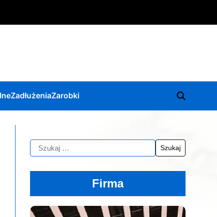
lne
Zadłużenia
Zarobki
Firma