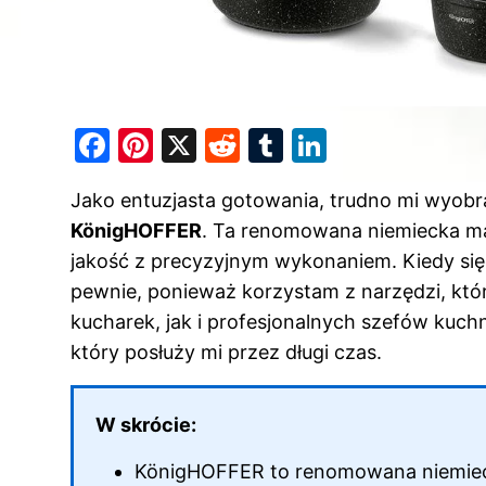
F
Pi
X
R
T
Li
a
nt
e
u
n
Jako entuzjasta gotowania, trudno mi wyobr
c
er
d
m
k
KönigHOFFER
. Ta renomowana niemiecka mar
e
e
di
bl
e
jakość z precyzyjnym wykonaniem. Kiedy się
b
st
t
r
dI
pewnie, ponieważ korzystam z narzędzi, k
o
n
kucharek, jak i profesjonalnych szefów kuch
o
który posłuży mi przez długi czas.
k
W skrócie:
KönigHOFFER to renomowana niemieck