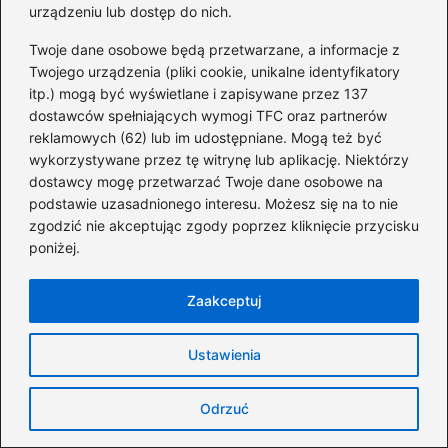
b
st
t
r
dI
urządzeniu lub dostęp do nich.
spłaty pożyczki Vivus i minimalizację
o
kosztów
n
Twoje dane osobowe będą przetwarzane, a informacje z
Twojego urządzenia (pliki cookie, unikalne identyfikatory
o
Jak wziąć pożyczkę opartą na PESELu?
itp.) mogą być wyświetlane i zapisywane przez 137
k
To musisz wiedzieć!
dostawców spełniających wymogi TFC oraz partnerów
reklamowych (62) lub im udostępniane. Mogą też być
Jak zdobyć pożyczkę bez dowodu?
wykorzystywane przez tę witrynę lub aplikację. Niektórzy
Odkryj niespodziewane opcje
dostawcy mogę przetwarzać Twoje dane osobowe na
podstawie uzasadnionego interesu. Możesz się na to nie
finansowe!
zgodzić nie akceptując zgody poprzez kliknięcie przycisku
Jak wygląda proces weryfikacji smart
poniżej.
pożyczki? Oto, co musisz wiedzieć o
kontakcie z pracodawcą
Zaakceptuj
Dlaczego pożyczki od Optima to już tylko
Ustawienia
przeszłość? Sprawdź to!
Odrzuć
Co musisz wiedzieć o tym, czy
Santander sprawdza BIK?