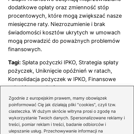
dodatkowe opłaty oraz zmienność stóp
procentowych, które mogą zwiększać nasze
miesięczne raty. Niezrozumienie i brak
świadomości kosztów ukrytych w umowach
mogą prowadzić do poważnych problemów
finansowych.
Tagi:
Spłata pożyczki IPKO, Strategia spłaty
pożyczek, Uniknięcie opóźnień w ratach,
Konsolidacja pożyczek w IPKO, Finansowe
pułapki przy spłacie.
Zgodnie z europejskim prawem, mamy obowiązek
F
Pi
X
R
T
Li
poinformować Cię jak działają pliki "cookies", czyli tzw.
a
nt
e
u
n
ciasteczka. W dużym skrócie witryna prosi o zgodę na
Powiązane wpisy:
c
er
d
m
k
wykorzystanie Twoich danych. Spersonalizowane reklamy i
treści, pomiar reklam i treści, badanie odbiorców i
e
e
di
bl
e
Efektywne sposoby na przedłużenie
ulepszanie usług. Przechowywanie informacji na