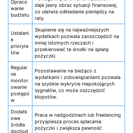
Opraco
daje jasny obraz sytuacji finansowej,
wanie
co ułatwia odkładanie
pieniędzy na
budżetu
raty
.
Skupienie się na najważniejszych
Ustalani
wydatkach pozwala zaoszczędzić na
e
mniej istotnych rzeczach i
prioryte
przekierować te środki na spłatę
tów
pożyczki.
Regular
Pozostawanie na bieżąco z
ne
wydatkami i zobowiązaniami pozwala
monitor
na szybkie wykrycie niepokojących
owanie
sygnałów, co może oszczędzić
postępó
kłopotów.
w
Dodatk
Praca w nadgodzinach lub freelancing
owe
przyspiesza proces spłacania
źródła
pożyczki i zwiększa pewność
dochod