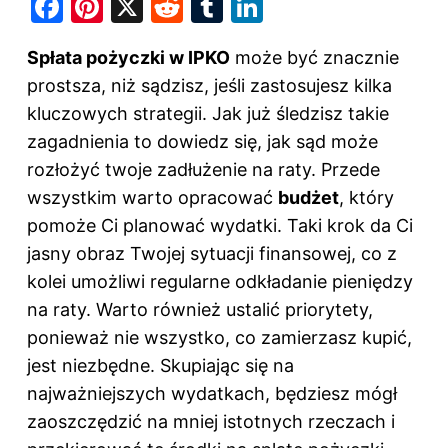
F
Pi
X
R
T
Li
a
nt
e
u
n
Spłata pożyczki w IPKO
może być znacznie
c
er
d
m
k
prostsza, niż sądzisz, jeśli zastosujesz kilka
e
e
di
bl
e
kluczowych strategii. Jak już śledzisz takie
b
st
t
r
dI
zagadnienia to dowiedz się,
jak sąd może
o
n
rozłożyć twoje zadłużenie na raty
. Przede
o
wszystkim warto opracować
budżet
, który
k
pomoże Ci planować wydatki. Taki krok da Ci
jasny obraz Twojej sytuacji finansowej, co z
kolei umożliwi regularne odkładanie pieniędzy
na raty. Warto również ustalić priorytety,
ponieważ nie wszystko, co zamierzasz kupić,
jest niezbędne. Skupiając się na
najważniejszych wydatkach, będziesz mógł
zaoszczędzić na mniej istotnych rzeczach i