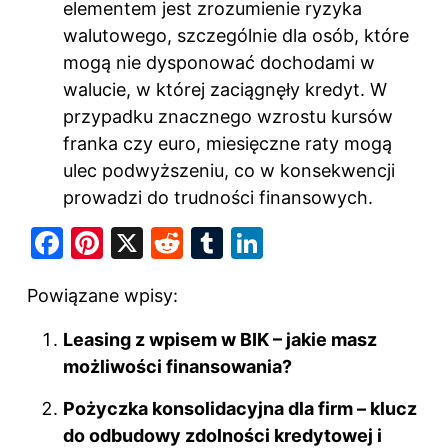
elementem jest zrozumienie ryzyka
walutowego, szczególnie dla osób, które
mogą nie dysponować dochodami w
walucie, w której zaciągnęły kredyt. W
przypadku znacznego wzrostu kursów
franka czy euro, miesięczne raty mogą
ulec podwyższeniu, co w konsekwencji
prowadzi do trudności finansowych.
F
Pi
X
R
T
Li
a
nt
e
u
n
Powiązane wpisy:
c
er
d
m
k
e
e
di
bl
e
Leasing z wpisem w BIK – jakie masz
b
st
t
r
dI
możliwości finansowania?
o
n
Pożyczka konsolidacyjna dla firm – klucz
o
do odbudowy zdolności kredytowej i