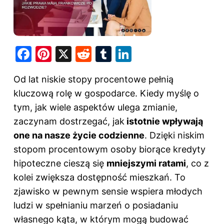
F
Pi
X
R
T
Li
a
nt
e
u
n
Od lat niskie stopy procentowe pełnią
c
er
d
m
k
kluczową rolę w gospodarce. Kiedy myślę o
e
e
di
bl
e
tym, jak wiele aspektów ulega zmianie,
b
st
t
r
dI
zaczynam dostrzegać, jak
istotnie wpływają
o
n
one na nasze życie codzienne
. Dzięki niskim
o
stopom procentowym osoby biorące kredyty
k
hipoteczne cieszą się
mniejszymi ratami
, co z
kolei zwiększa dostępność mieszkań. To
zjawisko w pewnym sensie wspiera młodych
ludzi w spełnianiu marzeń o posiadaniu
własnego kąta, w którym mogą budować