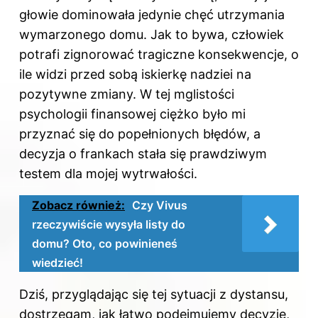
głowie dominowała jedynie chęć utrzymania
wymarzonego domu. Jak to bywa, człowiek
potrafi zignorować tragiczne konsekwencje, o
ile widzi przed sobą iskierkę nadziei na
pozytywne zmiany. W tej mglistości
psychologii finansowej ciężko było mi
przyznać się do popełnionych błędów, a
decyzja o frankach stała się prawdziwym
testem dla mojej wytrwałości.
Zobacz również:
Czy Vivus
rzeczywiście wysyła listy do
domu? Oto, co powinieneś
wiedzieć!
Dziś, przyglądając się tej sytuacji z dystansu,
dostrzegam, jak łatwo podejmujemy decyzje,