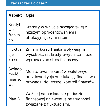
zaoszczędzić czas?
Aspekt
Opis
Kredyt
Kredyty w walucie szwajcarskiej z
we
niższym oprocentowaniem i
franka
atrakcyjniejszymi ratami.
ch
Fluktua
Zmiany kursu franka wpływają na
cje
wysokość rat kredytowych, co może
kursu
wprowadzać stres finansowy.
Świado
Monitorowanie kursów walutowych
mość
oraz inwestycja w edukację finansową
finanso
prowadzi do lepszej kontroli finansów.
wa
Ważne jest posiadanie poduszki
Plan B
finansowej na ewentualne trudności
związane z fluktuacjami.