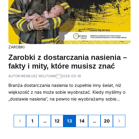
ZAROBKI
Zarobki z dostarczania nasienia –
fakty i mity, które musisz znać
AUTOR:
IRENEUSZ WOJTUNIK
2026-03-16
Branża dostarczania nasienia to zupełnie inny świat, niż
większość z nas może sobie wyobrażać. Kiedy myślimy o
„dostawie nasienia”, na pewno nie wyobrażamy sobie…
1
…
12
13
14
…
20