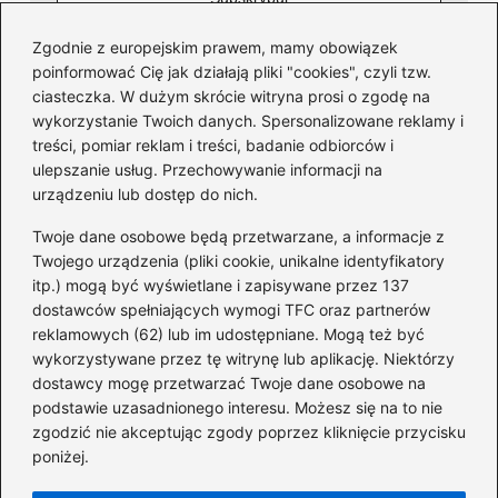
Zgodnie z europejskim prawem, mamy obowiązek
poinformować Cię jak działają pliki "cookies", czyli tzw.
ciasteczka. W dużym skrócie witryna prosi o zgodę na
wykorzystanie Twoich danych. Spersonalizowane reklamy i
Kategorie
treści, pomiar reklam i treści, badanie odbiorców i
ulepszanie usług. Przechowywanie informacji na
Dofinansowania
(36)
urządzeniu lub dostęp do nich.
Firmy
(45)
Twoje dane osobowe będą przetwarzane, a informacje z
Giełda
(40)
Twojego urządzenia (pliki cookie, unikalne identyfikatory
itp.) mogą być wyświetlane i zapisywane przez 137
Inwestycje
(43)
dostawców spełniających wymogi TFC oraz partnerów
KRS
(10)
reklamowych (62) lub im udostępniane. Mogą też być
Pożyczki
(66)
wykorzystywane przez tę witrynę lub aplikację. Niektórzy
Pracownicy
(24)
dostawcy mogę przetwarzać Twoje dane osobowe na
podstawie uzasadnionego interesu. Możesz się na to nie
Świadczenia Socjalne
(46)
zgodzić nie akceptując zgody poprzez kliknięcie przycisku
Zadłużenia
(18)
poniżej.
Zarobki
(193)