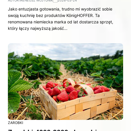
AUTOR:
IRENEUSZ WOJTUNIK
2026-03-24
Jako entuzjasta gotowania, trudno mi wyobrazić sobie
swoją kuchnię bez produktów KönigHOFFER. Ta
renomowana niemiecka marka od lat dostarcza sprzęt,
który łączy najwyższą jakość…
ZAROBKI