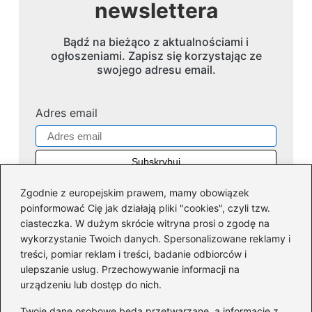
newslettera
Bądź na bieżąco z aktualnościami i
ogłoszeniami. Zapisz się korzystając ze
swojego adresu email.
Adres email
Zgodnie z europejskim prawem, mamy obowiązek
poinformować Cię jak działają pliki "cookies", czyli tzw.
ciasteczka. W dużym skrócie witryna prosi o zgodę na
wykorzystanie Twoich danych. Spersonalizowane reklamy i
Kategorie
treści, pomiar reklam i treści, badanie odbiorców i
ulepszanie usług. Przechowywanie informacji na
Dofinansowania
(36)
urządzeniu lub dostęp do nich.
Firmy
(45)
Twoje dane osobowe będą przetwarzane, a informacje z