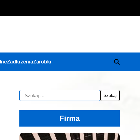
lne
Zadłużenia
Zarobki
Firma