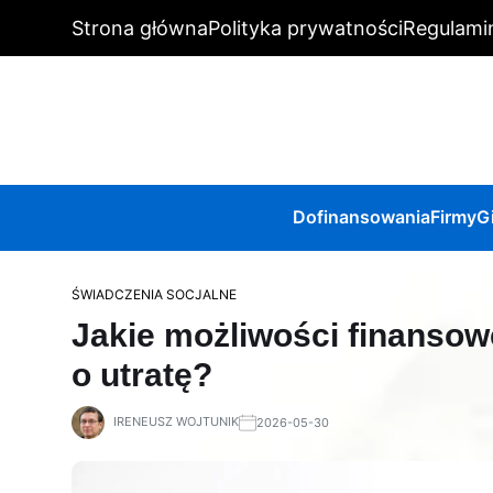
Strona główna
Polityka prywatności
Regulami
Dofinansowania
Firmy
G
ŚWIADCZENIA SOCJALNE
Jakie możliwości finansow
o utratę?
IRENEUSZ WOJTUNIK
2026-05-30