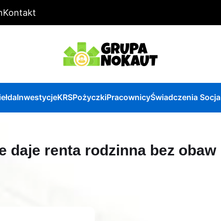
n
Kontakt
iełda
Inwestycje
KRS
Pożyczki
Pracownicy
Świadczenia Socja
e daje renta rodzinna bez obaw