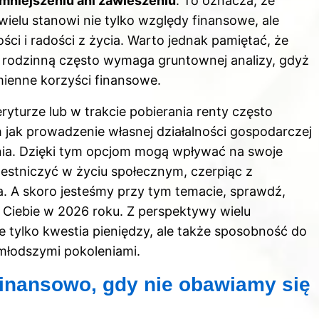
zmniejszeniu ani zawieszeniu
. To oznacza, że
 wielu stanowi nie tylko względy finansowe, ale
i i radości z życia. Warto jednak pamiętać, że
 rodzinną często wymaga gruntownej analizy, gdyż
ienne korzyści finansowe.
turze lub w trakcie pobierania renty często
 jak prowadzenie własnej działalności gospodarczej
ia. Dzięki tym opcjom mogą wpływać na swoje
estniczyć w życiu społecznym, czerpiąc z
ata. A skoro jesteśmy przy tym temacie, sprawdź,
 Ciebie w 2026 roku
. Z perspektywy wielu
e tylko kwestia pieniędzy, ale także sposobność do
z młodszymi pokoleniami.
finansowo, gdy nie obawiamy się