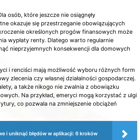
la osób, które jeszcze nie osiągnęły
ne okazuje się przestrzeganie obowiązujących
ekroczenie określonych progów finansowych może
ia wypłaty renty. Dlatego warto regularnie
knąć nieprzyjemnych konsekwencji dla domowych
ci i renciści mają możliwość wyboru różnych form
y zlecenia czy własnej działalności gospodarczej.
ety, a także nikogo nie zwalnia z obowiązku
wych. Na przykład, emeryci mogą korzystać z ulgi
merytury, co pozwala na zmniejszenie obciążeń
e i uniknąć błędów w aplikacji: 6 kroków