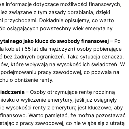
e informacje dotyczące możliwości finansowych,
ież związane z tym zasady dorabiania, dzięki
 przychodami. Dokładnie opisujemy, co warto
osób osiągających powszechny wiek emerytalny.
talnego jako klucz do swobody finansowej
– Po
la kobiet i 65 lat dla mężczyzn) osoby pobierające
ć bez żadnych ograniczeń. Taka sytuacja oznacza,
odów, które wpływają na wysokość ich świadczeń. W
w podejmowaniu pracy zawodowej, co pozwala na
chu o obniżenie renty.
iadczenia
– Osoby otrzymujące rentę rodzinną
sku o wyliczenie emerytury, jeśli już osiągnęły
 wysokości renty z emeryturą jest kluczowe, aby
ze finansowo. Warto pamiętać, że można pozostawać
stając z pracy zawodowej, co nie wiąże się z utratą