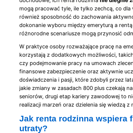
dochodowe, ich renta rodzinna
nie ulegnie 
mogą pracować tyle, ile tylko zechcą, co dla
również sposobność do zachowania aktywnośc
dokonanie wyboru między emeryturą a rentą
różnorodne scenariusze mogą przynosić odm
W praktyce osoby rozważające pracę na emery
korzystają z dodatkowych możliwości, takich
czy podejmowanie pracy na umowach zlecen
finansowe zabezpieczenie oraz aktywnie ucz
doświadczenia i pasji, które zdobyli przez l
jakie zmiany w zasadach 800 plus czekają na
seniorów, drugi etap kariery zawodowej to ni
realizacji marzeń oraz dzielenia się wiedzą 
Jak renta rodzinna wspiera 
utraty?