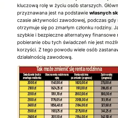
c
er
d
m
k
kluczową rolę w życiu osób starszych. Główn
e
e
di
bl
e
przyznawana jest na podstawie
własnych sk
b
st
t
r
dI
czasie aktywności zawodowej, podczas gdy r
o
n
otrzymuje się po zmarłym członku rodziny. Ja
o
szybkie i bezpieczne alternatywy finansow
k
pobieranie obu tych świadczeń nie jest możl
korzyści. Z tego powodu wiele osób zastanaw
działalnością zawodową.