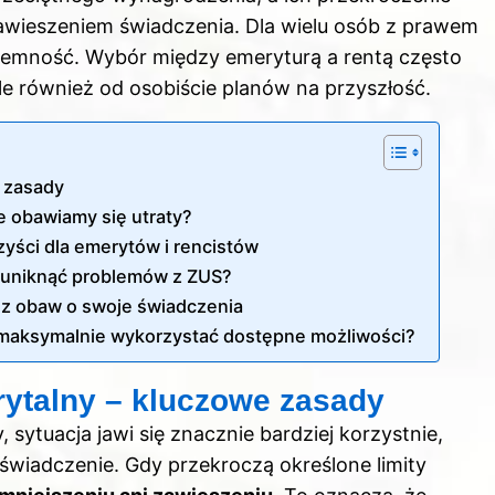
wieszeniem świadczenia. Dla wielu osób z prawem
yjemność. Wybór między emeryturą a rentą często
le również od osobiście planów na przyszłość.
e zasady
e obawiamy się utraty?
yści dla emerytów i rencistów
 i uniknąć problemów z ZUS?
ez obaw o swoje świadczenia
k maksymalnie wykorzystać dostępne możliwości?
rytalny – kluczowe zasady
, sytuacja jawi się znacznie bardziej korzystnie,
wiadczenie. Gdy przekroczą określone limity