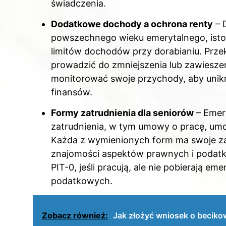
świadczenia.
Dodatkowe dochody a ochrona renty
– D
powszechnego wieku emerytalnego, istot
limitów dochodów przy dorabianiu. Prz
prowadzić do zmniejszenia lub zawieszen
monitorować swoje przychody, aby uni
finansów.
Formy zatrudnienia dla seniorów
– Emery
zatrudnienia, w tym umowy o pracę, umow
Każda z wymienionych form ma swoje zal
znajomości aspektów prawnych i podatko
PIT-0, jeśli pracują, ale nie pobierają e
podatkowych.
Zobacz również:
Jak złożyć wniosek o becikow