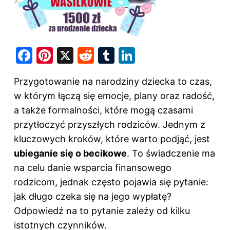
F
Pi
X
R
T
Li
a
nt
e
u
n
Przygotowanie na narodziny dziecka to czas,
c
er
d
m
k
w którym łączą się emocje, plany oraz radość,
e
e
di
bl
e
a także formalności, które mogą czasami
b
st
t
r
dI
przytłoczyć przyszłych rodziców. Jednym z
o
n
kluczowych kroków, które warto podjąć, jest
o
ubieganie się o becikowe
. To świadczenie ma
k
na celu danie wsparcia finansowego
rodzicom, jednak często pojawia się pytanie:
jak długo czeka się na jego wypłatę?
Odpowiedź na to pytanie zależy od kilku
istotnych czynników.