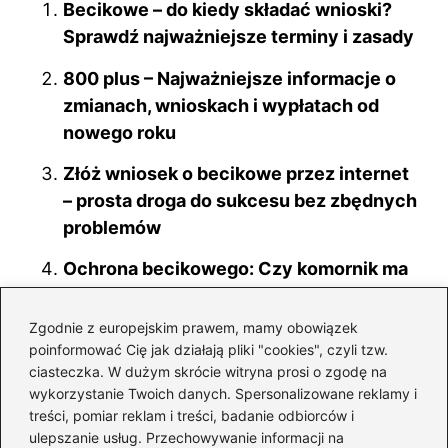
e
e
di
bl
e
Becikowe – do kiedy składać wnioski?
b
st
t
r
dI
Sprawdź najważniejsze terminy i zasady
o
n
800 plus – Najważniejsze informacje o
o
zmianach, wnioskach i wypłatach od
k
nowego roku
Złóż wniosek o becikowe przez internet
– prosta droga do sukcesu bez zbędnych
problemów
Ochrona becikowego: Czy komornik ma
prawo do zajęcia tych środków?
Zgodnie z europejskim prawem, mamy obowiązek
Ile można zarobić, aby zachować rentę?
poinformować Cię jak działają pliki "cookies", czyli tzw.
Poznaj limity i zasady!
ciasteczka. W dużym skrócie witryna prosi o zgodę na
wykorzystanie Twoich danych. Spersonalizowane reklamy i
Czy 800 plus do 25 lat? Odkryj, jakie
treści, pomiar reklam i treści, badanie odbiorców i
wsparcie przysługuje młodym!
ulepszanie usług. Przechowywanie informacji na