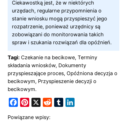
Ciekawostką jest, że w niektórych
urzędach, regularne przypomnienia o
stanie wniosku mogą przyspieszyć jego
rozpatrzenie, ponieważ urzędnicy są
zobowiązani do monitorowania takich
spraw i szukania rozwiązań dla opóźnień.
Tagi:
Czekanie na becikowe, Terminy
składania wniosków, Dokumenty
przyspieszające proces, Opóźniona decyzja o
becikowym, Przyspieszenie decyzji o
becikowym.
F
Pi
X
R
T
Li
a
nt
e
u
n
Powiązane wpisy:
c
er
d
m
k