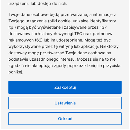
urządzeniu lub dostęp do nich.
Nowe zasady 800 plus w 2026 roku: Jak
Twoje dane osobowe będą przetwarzane, a informacje z
nie stracić świadczenia?
Twojego urządzenia (pliki cookie, unikalne identyfikatory
Jak uzyskać 800 plus dla Ukraińców?
itp.) mogą być wyświetlane i zapisywane przez 137
dostawców spełniających wymogi TFC oraz partnerów
Przewodnik po warunkach, wniosku i
reklamowych (62) lub im udostępniane. Mogą też być
najczęstszych błędach
wykorzystywane przez tę witrynę lub aplikację. Niektórzy
dostawcy mogę przetwarzać Twoje dane osobowe na
Becikowe: Przewodnik po obliczaniu
podstawie uzasadnionego interesu. Możesz się na to nie
dochodu i progu 1922 zł netto krok po
zgodzić nie akceptując zgody poprzez kliknięcie przycisku
kroku
poniżej.
Jak złożyć wniosek o 800 plus 2026?
Zaakceptuj
Terminy i zasady, które musisz znać
Ustawienia
Odrzuć