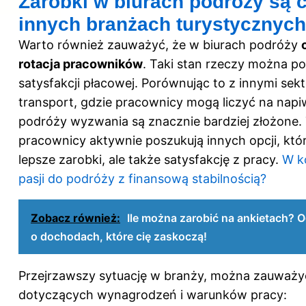
Zarobki w biurach podróży są c
innych branżach turystycznych
Warto również zauważyć, że w biurach podróży
rotacja pracowników
. Taki stan rzeczy można p
satysfakcji płacowej. Porównując to z innymi sek
transport, gdzie pracownicy mogą liczyć na napiw
podróży wyzwania są znacznie bardziej złożone. 
pracownicy aktywnie poszukują innych opcji, któr
lepsze zarobki, ale także satysfakcję z pracy.
W k
pasji do podróży z finansową stabilnością?
Zobacz również:
Ile można zarobić na ankietach? O
o dochodach, które cię zaskoczą!
Przejrzawszy sytuację w branży, można zauważy
dotyczących wynagrodzeń i warunków pracy: