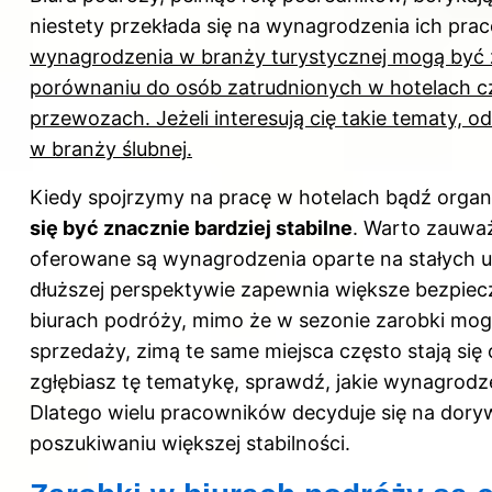
niestety przekłada się na wynagrodzenia ich pr
wynagrodzenia w branży turystycznej mogą być 
porównaniu do osób zatrudnionych w hotelach czy
przewozach. Jeżeli interesują cię takie tematy, od
w branży ślubnej
.
Kiedy spojrzymy na pracę w hotelach bądź organ
się być znacznie bardziej stabilne
. Warto zauważ
oferowane są wynagrodzenia oparte na stałych 
dłuższej perspektywie zapewnia większe bezpiec
biurach podróży, mimo że w sezonie zarobki mog
sprzedaży, zimą te same miejsca często stają się
zgłębiasz tę tematykę, sprawdź,
jakie wynagrodz
Dlatego wielu pracowników decyduje się na dory
poszukiwaniu większej stabilności.