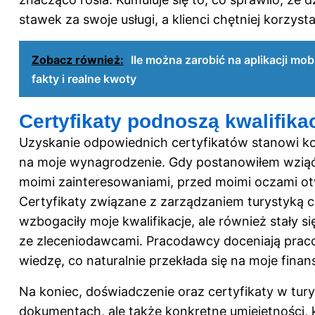
stawek za swoje usługi, a klienci chętniej korzyst
Zobacz również:
Ile można zarobić na aplikacji mo
fakty i realne kwoty
Certyfikaty podnoszą kwalifikac
Uzyskanie odpowiednich certyfikatów stanowi k
na moje wynagrodzenie. Gdy postanowiłem wziąć
moimi zainteresowaniami, przed moimi oczami ot
Certyfikaty związane z zarządzaniem turystyką cz
wzbogaciły moje kwalifikacje, ale również stały
ze zleceniodawcami. Pracodawcy doceniają prac
wiedzę, co naturalnie przekłada się na moje finan
Na koniec, doświadczenie oraz certyfikaty w turys
dokumentach, ale także konkretne umiejętności