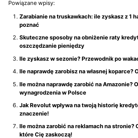
Powiązane wpisy:
c
er
d
m
k
e
e
di
bl
e
Zarabianie na truskawkach: ile zyskasz z 1 ha
b
st
t
r
dI
poznać
o
n
Skuteczne sposoby na obniżenie raty kredy
o
oszczędzanie pieniędzy
k
Ile zyskasz w sezonie? Przewodnik po waka
Ile naprawdę zarobisz na własnej koparce? Od
Ile można naprawdę zarobić na Amazonie?
wynagrodzenia w Polsce
Jak Revolut wpływa na twoją historię kredy
znaczenie!
Ile można zarobić na reklamach na stronie? 
które Cię zaskoczą!