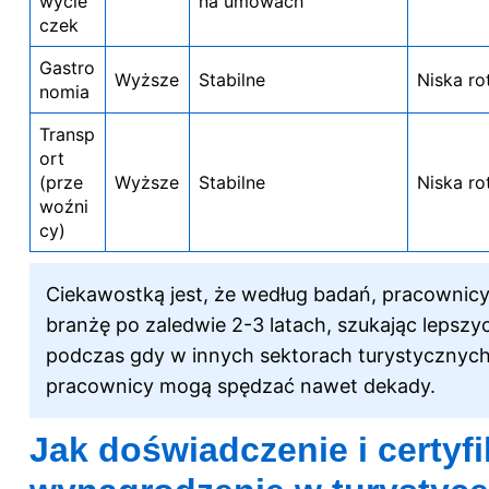
wycie
na umowach
czek
Gastro
Wyższe
Stabilne
Niska ro
nomia
Transp
ort
(prze
Wyższe
Stabilne
Niska ro
woźni
cy)
Ciekawostką jest, że według badań, pracownicy
branżę po zaledwie 2-3 latach, szukając leps
podczas gdy w innych sektorach turystycznych
pracownicy mogą spędzać nawet dekady.
Jak doświadczenie i certyf