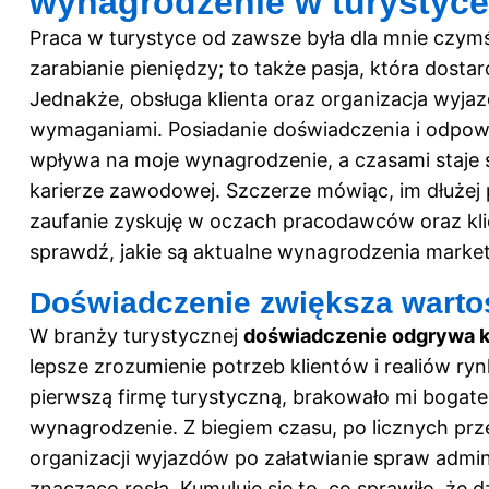
wynagrodzenie w turystyc
Praca w turystyce od zawsze była dla mnie czymś
zarabianie pieniędzy; to także pasja, która dosta
Jednakże, obsługa klienta oraz organizacja wyjaz
wymaganiami. Posiadanie doświadczenia i odpow
wpływa na moje wynagrodzenie, a czasami staje
karierze zawodowej. Szczerze mówiąc, im dłużej 
zaufanie zyskuję w oczach pracodawców oraz klie
sprawdź,
jakie są aktualne wynagrodzenia mark
Doświadczenie zwiększa warto
W branży turystycznej
doświadczenie odgrywa k
lepsze zrozumienie potrzeb klientów i realiów r
pierwszą firmę turystyczną, brakowało mi bogat
wynagrodzenie. Z biegiem czasu, po licznych prz
organizacji wyjazdów po załatwianie spraw admin
znacząco rosła. Kumuluje się to, co sprawiło, że