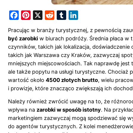
F
Pi
X
R
T
Li
a
nt
e
u
n
Pracując w branży turystycznej, z pewnością za
c
er
d
m
k
być zarobki
w biurach podróży. Średnia płaca w te
e
e
di
bl
e
czynników, takich jak lokalizacja, doświadczenie
b
st
t
r
dI
takich jak Warszawa czy Kraków, zazwyczaj spo
o
n
mniejszych miejscowościach. Tak naprawdę jest t
o
ale także popytu na usługi turystyczne. Chociaż
k
wartość około
4500 złotych brutto
, wielu praco
i prowizje, które znacząco zwiększają ich dochod
Należy również zwrócić uwagę na to, że różnoro
wpływa na
zarobki w sposób istotny
. Na przykła
marketingiem zazwyczaj mogą spodziewać się 
do agentów turystycznych. Z kolei menedżerowie