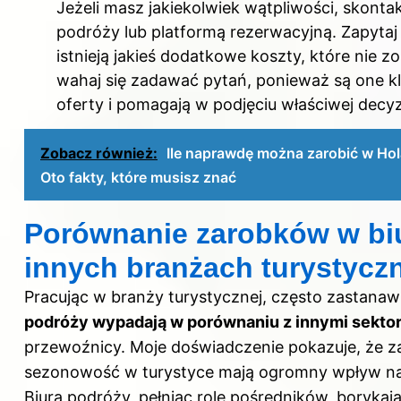
Jeżeli masz jakiekolwiek wątpliwości, skonta
podróży lub platformą rezerwacyjną. Zapytaj
istnieją jakieś dodatkowe koszty, które nie z
wahaj się zadawać pytań, ponieważ są one k
oferty i pomagają w podjęciu właściwej decyzj
Zobacz również:
Ile naprawdę można zarobić w Hol
Oto fakty, które musisz znać
Porównanie zarobków w bi
innych branżach turystycz
Pracując w branży turystycznej, często zastanawi
podróży wypadają w porównaniu z innymi sekto
przewoźnicy. Moje doświadczenie pokazuje, że z
sezonowość w turystyce mają ogromny wpływ na
Biura podróży, pełniąc rolę pośredników, borykaj