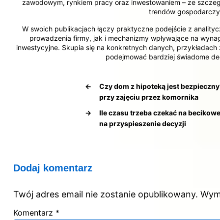
zawodowym, rynkiem pracy oraz inwestowaniem – ze szczegó
trendów gospodarczy
W swoich publikacjach łączy praktyczne podejście z analityc
prowadzenia firmy, jak i mechanizmy wpływające na wynag
inwestycyjne. Skupia się na konkretnych danych, przykładach 
podejmować bardziej świadome dec
←
Czy dom z hipoteką jest bezpieczny
przy zajęciu przez komornika
→
Ile czasu trzeba czekać na becikow
na przyspieszenie decyzji
Dodaj komentarz
Twój adres email nie zostanie opublikowany.
Wym
Komentarz
*