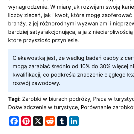
wynagrodzenie. W miarę jak rozwijam swoją kar
liczby zleceń, jak i kwot, które mogę zaoferować 
branży, z jej różnorodnymi wyzwaniami i nieprzew
bardziej satysfakcjonująca, a ja z niecierpliwoś
które przyszłość przyniesie.
Ciekawostką jest, że według badań osoby z cer
mogą zarabiać średnio od 10% do 30% więcej n
kwalifikacji, co podkreśla znaczenie ciągłego k
rozwój zawodowy.
Tagi:
Zarobki w biurach podróży, Płaca w turysty
Doświadczenie w turystyce, Porównanie zarobków
F
Pi
X
R
T
Li
a
nt
e
u
n