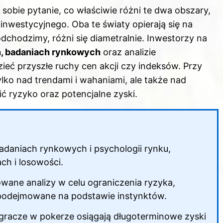
 sobie pytanie, co właściwie różni te dwa obszary,
inwestycyjnego. Oba te światy opierają się na
odchodzimy, różni się diametralnie. Inwestorzy na
h, badaniach rynkowych
oraz analizie
ieć przyszłe ruchy cen akcji czy indeksów. Przy
ylko nad trendami i wahaniami, ale także nad
ić ryzyko oraz potencjalne zyski.
 badaniach rynkowych i psychologii rynku,
ch i losowości.
owane analizy w celu ograniczenia ryzyka,
 podejmowane na podstawie instynktów.
ni gracze w pokerze osiągają długoterminowe zyski