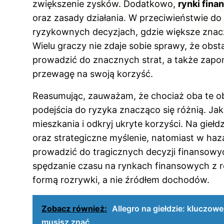
zwiększenie zysków. Dodatkowo,
rynki fin
oraz zasady działania. W przeciwieństwie do 
ryzykownych decyzjach, gdzie większe znacze
Wielu graczy nie zdaje sobie sprawy, że obs
prowadzić do znacznych strat, a także zap
przewagę na swoją korzyść.
Reasumując, zauważam, że chociaż oba te ob
podejścia do ryzyka znacząco się różnią. Jak
mieszkania i odkryj ukryte korzyści
. Na gieł
oraz strategiczne myślenie, natomiast w ha
prowadzić do tragicznych decyzji finansowyc
spędzanie czasu na rynkach finansowych z 
formą rozrywki, a nie źródłem dochodów.
Zobacz również:
Allegro na giełdzie: kluczow
musisz znać