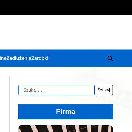
lne
Zadłużenia
Zarobki
Firma