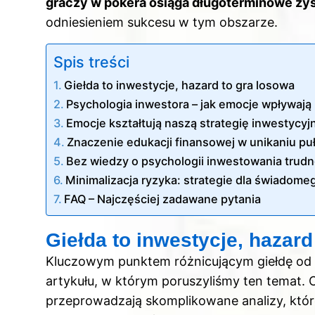
graczy w pokera osiąga długoterminowe zys
odniesieniem sukcesu w tym obszarze.
Spis treści
Giełda to inwestycje, hazard to gra losowa
Psychologia inwestora – jak emocje wpływają
Emocje kształtują naszą strategię inwestycyj
Znaczenie edukacji finansowej w unikaniu p
Bez wiedzy o psychologii inwestowania trud
Minimalizacja ryzyka: strategie dla świadome
FAQ – Najczęściej zadawane pytania
Giełda to inwestycje, hazard
Kluczowym punktem różnicującym giełdę od h
artykułu
, w którym poruszyliśmy ten temat. C
przeprowadzają skomplikowane analizy, które