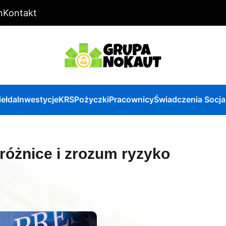
n
Kontakt
iełda
Inwestycje
KRS
Pożyczki
Pracownicy
Świadczenia Socja
różnice i zrozum ryzyko