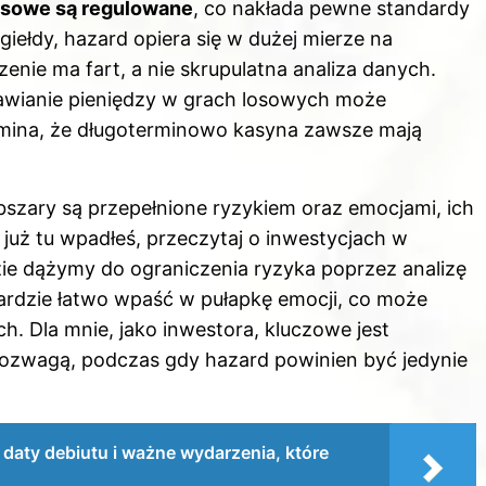
ansowe są regulowane
, co nakłada pewne standardy
giełdy, hazard opiera się w dużej mierze na
nie ma fart, a nie skrupulatna analiza danych.
tawianie pieniędzy w grach losowych może
omina, że długoterminowo kasyna zawsze mają
szary są przepełnione ryzykiem oraz emocjami, ich
 już tu wpadłeś, przeczytaj
o inwestycjach w
dzie dążymy do ograniczenia ryzyka poprzez analizę
zardzie łatwo wpaść w pułapkę emocji, co może
h. Dla mnie, jako inwestora, kluczowe jest
rozwagą, podczas gdy hazard powinien być jedynie
e daty debiutu i ważne wydarzenia, które