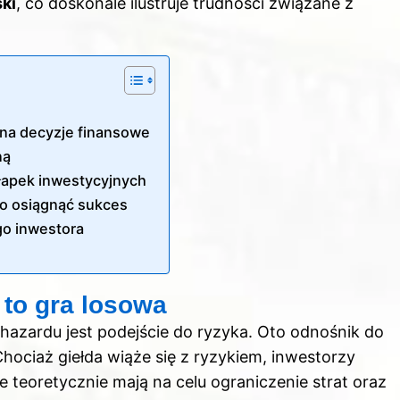
ki
, co doskonale ilustruje trudności związane z
 na decyzje finansowe
ną
ułapek inwestycyjnych
no osiągnąć sukces
go inwestora
 to gra losowa
azardu jest podejście do ryzyka. Oto
odnośnik do
hociaż giełda wiąże się z ryzykiem, inwestorzy
 teoretycznie mają na celu ograniczenie strat oraz