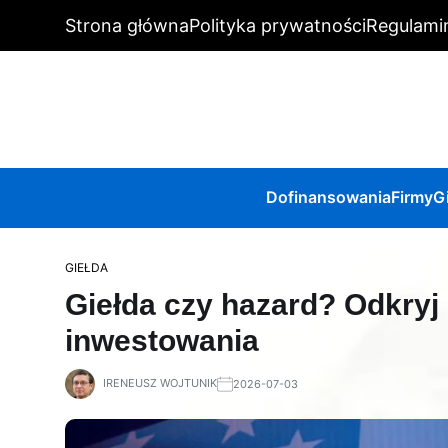
Strona główna
Polityka prywatności
Regulami
Dofinansowania
Firmy
G
GIEŁDA
Giełda czy hazard? Odkryj 
inwestowania
IRENEUSZ WOJTUNIK
2026-07-03