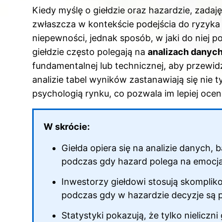
a
nt
e
u
n
Kiedy myślę o giełdzie oraz hazardzie, zadaję
c
er
d
m
k
zwłaszcza w kontekście podejścia do ryzyka 
e
e
di
bl
e
niepewności, jednak sposób, w jaki do niej p
b
st
t
r
dI
giełdzie często polegają na
analizach danyc
o
n
fundamentalnej lub technicznej, aby przewidz
o
analizie tabel wyników zastanawiają się nie t
k
psychologią rynku, co pozwala im lepiej ocen
W skrócie:
Giełda opiera się na analizie danych,
podczas gdy hazard polega na emocja
Inwestorzy giełdowi stosują skomplik
podczas gdy w hazardzie decyzje są
Statystyki pokazują, że tylko nielicz