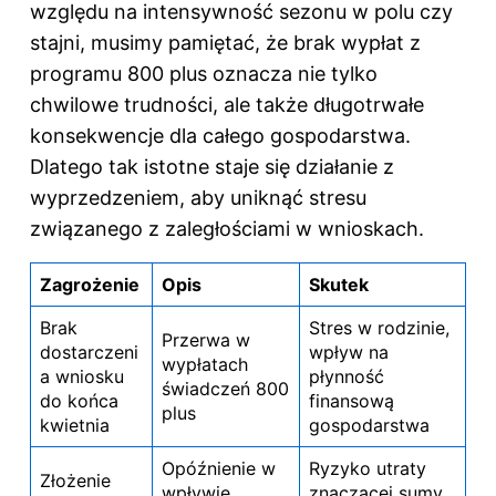
względu na intensywność sezonu w polu czy
stajni, musimy pamiętać, że brak wypłat z
programu 800 plus oznacza nie tylko
chwilowe trudności, ale także długotrwałe
konsekwencje dla całego gospodarstwa.
Dlatego tak istotne staje się działanie z
wyprzedzeniem, aby uniknąć stresu
związanego z zaległościami w wnioskach.
Zagrożenie
Opis
Skutek
Brak
Stres w rodzinie,
Przerwa w
dostarczeni
wpływ na
wypłatach
a wniosku
płynność
świadczeń 800
do końca
finansową
plus
kwietnia
gospodarstwa
Opóźnienie w
Ryzyko utraty
Złożenie
wpływie
znaczącej sumy