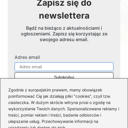
Zapisz się do
newslettera
Bądź na bieżąco z aktualnościami i
ogłoszeniami. Zapisz się korzystając ze
swojego adresu email.
Adres email
Zgodnie z europejskim prawem, mamy obowiązek
poinformować Cię jak działają pliki "cookies", czyli tzw.
ciasteczka. W dużym skrócie witryna prosi o zgodę na
wykorzystanie Twoich danych. Spersonalizowane reklamy i
Kategorie
treści, pomiar reklam i treści, badanie odbiorców i
ulepszanie usług. Przechowywanie informacji na
Dofinansowania
(35)
urządzeniu lub dostęp do nich.