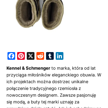
F
Pi
X
R
T
Li
a
nt
e
u
n
Kennel & Schmenger
to marka, która od lat
c
er
d
m
k
przyciąga miłośników eleganckiego obuwia. W
e
e
di
bl
e
ich projektach można dostrzec unikalne
b
st
t
r
dI
połączenie tradycyjnego rzemiosła z
o
n
nowoczesnym designem. Zawsze pasjonuję
o
się modą, a buty tej marki uznaję za