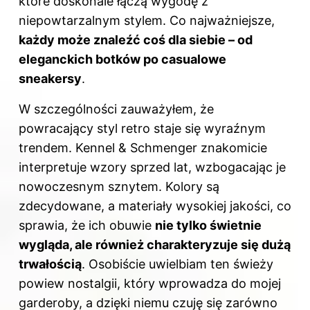
które doskonale łączą wygodę z
niepowtarzalnym stylem. Co najważniejsze,
każdy może znaleźć coś dla siebie – od
eleganckich botków po casualowe
sneakersy
.
W szczególności zauważyłem, że
powracający styl retro staje się wyraźnym
trendem. Kennel & Schmenger znakomicie
interpretuje wzory sprzed lat, wzbogacając je
nowoczesnym sznytem. Kolory są
zdecydowane, a materiały wysokiej jakości, co
sprawia, że ich obuwie
nie tylko świetnie
wygląda, ale również charakteryzuje się dużą
trwałością
. Osobiście uwielbiam ten świeży
powiew nostalgii, który wprowadza do mojej
garderoby, a dzięki niemu czuję się zarówno