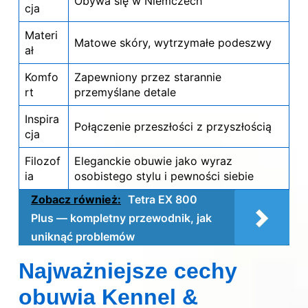
Obywa się w Niemczech
cja
Materi
Matowe skóry, wytrzymałe podeszwy
ał
Komfo
Zapewniony przez starannie
rt
przemyślane detale
Inspira
Połączenie przeszłości z przyszłością
cja
Filozof
Eleganckie obuwie jako wyraz
ia
osobistego stylu i pewności siebie
Zobacz również:
Tetra EX 800
Plus — kompletny przewodnik, jak
uniknąć problemów
Najważniejsze cechy
obuwia Kennel &