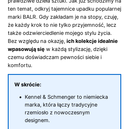
k
prawdziwe dzieła sztuki. Jak już schodzimy na
ten temat, odkryj
tajemnice upadku popularnej
marki BALR
. Gdy zakładam je na stopy, czuję,
że każdy krok to nie tylko przyjemność, lecz
także odzwierciedlenie mojego stylu życia.
Bez względu na okazję,
ich kolekcje idealnie
wpasowują się
w każdą stylizację, dzięki
czemu doświadczam pewności siebie i
komfortu.
W skrócie:
Kennel & Schmenger to niemiecka
marka, która łączy tradycyjne
rzemiosło z nowoczesnym
designem.