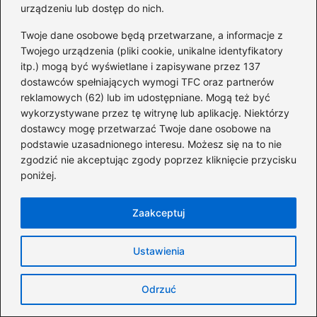
urządzeniu lub dostęp do nich.
prowadzenia firmy, jak i mechanizmy wpływające na
wynagrodzenia, rentowność biznesu i decyzje
Twoje dane osobowe będą przetwarzane, a informacje z
inwestycyjne. Skupia się na konkretnych danych,
Twojego urządzenia (pliki cookie, unikalne identyfikatory
przykładach z rynku oraz rozwiązaniach, które pomagają
itp.) mogą być wyświetlane i zapisywane przez 137
podejmować bardziej świadome decyzje finansowe.
dostawców spełniających wymogi TFC oraz partnerów
reklamowych (62) lub im udostępniane. Mogą też być
←
Gdzie znaleźć najlepsze oferty na dekoder DVB-T2 z
wykorzystywane przez tę witrynę lub aplikację. Niektórzy
dofinansowaniem i zaoszczędzić pieniądze?
dostawcy mogę przetwarzać Twoje dane osobowe na
podstawie uzasadnionego interesu. Możesz się na to nie
→
Ile naprawdę można zarobić na szkole językowej?
zgodzić nie akceptując zgody poprzez kliknięcie przycisku
Fakty i mity, które warto poznać
poniżej.
Zaakceptuj
Dodaj komentarz
Ustawienia
Twój adres email nie zostanie opublikowany.
Wymagane pola są oznaczone
*
Odrzuć
Komentarz
*