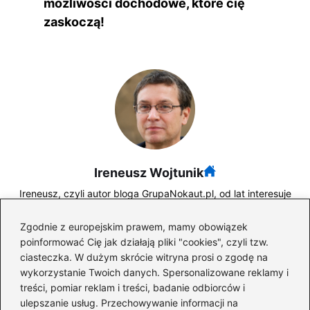
możliwości dochodowe, które cię
zaskoczą!
Ireneusz Wojtunik
Ireneusz, czyli autor bloga GrupaNokaut.pl, od lat interesuje
się tematyką zarobków, przedsiębiorczości, firm oraz
świata finansów. Na blogu analizuje zagadnienia związane z
Zgodnie z europejskim prawem, mamy obowiązek
prowadzeniem biznesu, rozwojem zawodowym, rynkiem
poinformować Cię jak działają pliki "cookies", czyli tzw.
pracy oraz inwestowaniem – ze szczególnym
ciasteczka. W dużym skrócie witryna prosi o zgodę na
uwzględnieniem giełdy i aktualnych trendów
wykorzystanie Twoich danych. Spersonalizowane reklamy i
gospodarczych.
treści, pomiar reklam i treści, badanie odbiorców i
W swoich publikacjach łączy praktyczne podejście z
ulepszanie usług. Przechowywanie informacji na
analitycznym spojrzeniem, opisując zarówno realia