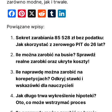
zarówno modne, jak i trwałe.
F
Pi
X
R
T
Li
a
nt
e
u
n
Powiązane wpisy:
c
er
d
m
k
e
e
di
bl
e
Sekret zarabiania 85 528 zł bez podatku:
b
st
t
r
dI
Jak skorzystać z zerowego PIT do 26 lat?
o
n
Ile można zarobić na busie? Sprawdź
o
realne zarobki oraz ukryte koszty!
k
Ile naprawdę można zarobić na
korepetycjach? Odkryj stawki i
wskazówki dla nauczycieli
Jak długo trwa wykreślenie hipoteki?
Oto, co może wstrzymać proces