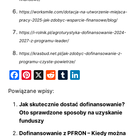
https://worksmile.com/dotacja-na-utworzenie-miejsca-
pracy-2025-jak-zdobyc-wsparcie-finansowe/blog/
https://i-rolnik.pl/agroturystyka-dofinansowanie-2024-
2027-z-programu-leader/
https://krasbud.net.pl/jak-zdobyc-dofinansowanie-z-
programu-czyste-powietrze/
F
Pi
X
R
T
Li
a
nt
e
u
n
Powiązane wpisy:
c
er
d
m
k
e
e
di
bl
e
Jak skutecznie dostać dofinansowanie?
b
st
t
r
dI
Oto sprawdzone sposoby na uzyskanie
o
funduszy
n
o
Dofinansowanie z PFRON – Kiedy można