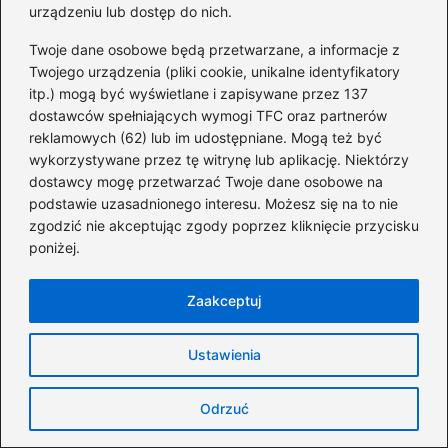
urządzeniu lub dostęp do nich.
Twoje dane osobowe będą przetwarzane, a informacje z
Twój adres email nie zostanie opublikowany.
Wymagane pola są oznaczone
*
Twojego urządzenia (pliki cookie, unikalne identyfikatory
itp.) mogą być wyświetlane i zapisywane przez 137
Komentarz
*
dostawców spełniających wymogi TFC oraz partnerów
reklamowych (62) lub im udostępniane. Mogą też być
wykorzystywane przez tę witrynę lub aplikację. Niektórzy
dostawcy mogę przetwarzać Twoje dane osobowe na
podstawie uzasadnionego interesu. Możesz się na to nie
zgodzić nie akceptując zgody poprzez kliknięcie przycisku
poniżej.
Nazwa
*
Zaakceptuj
Adres email
*
Ustawienia
Odrzuć
Witryna internetowa