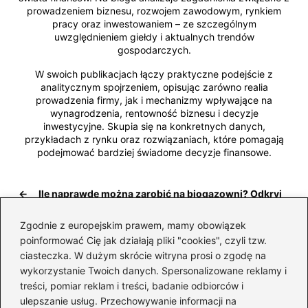
prowadzeniem biznesu, rozwojem zawodowym, rynkiem
pracy oraz inwestowaniem – ze szczególnym
uwzględnieniem giełdy i aktualnych trendów
gospodarczych.
W swoich publikacjach łączy praktyczne podejście z
analitycznym spojrzeniem, opisując zarówno realia
prowadzenia firmy, jak i mechanizmy wpływające na
wynagrodzenia, rentowność biznesu i decyzje
inwestycyjne. Skupia się na konkretnych danych,
przykładach z rynku oraz rozwiązaniach, które pomagają
podejmować bardziej świadome decyzje finansowe.
←
Ile naprawdę można zarobić na biogazowni? Odkryj
zaskakujące zyski i ukryte koszty inwestycji
Zgodnie z europejskim prawem, mamy obowiązek
→
Odkryj Vollare Cosmetics: Co czyni tę firmę
poinformować Cię jak działają pliki "cookies", czyli tzw.
wyjątkową i wartą uwagi?
ciasteczka. W dużym skrócie witryna prosi o zgodę na
wykorzystanie Twoich danych. Spersonalizowane reklamy i
treści, pomiar reklam i treści, badanie odbiorców i
ulepszanie usług. Przechowywanie informacji na
Dodaj komentarz