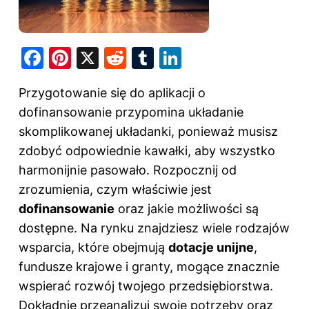
F
Pi
X
R
T
Li
a
nt
e
u
n
Przygotowanie się do aplikacji o
c
er
d
m
k
dofinansowanie przypomina układanie
e
e
di
bl
e
skomplikowanej układanki, ponieważ musisz
b
st
t
r
dI
zdobyć odpowiednie kawałki, aby wszystko
o
n
harmonijnie pasowało. Rozpocznij od
o
zrozumienia, czym właściwie jest
k
dofinansowanie
oraz jakie możliwości są
dostępne. Na rynku znajdziesz wiele rodzajów
wsparcia, które obejmują
dotacje unijne
,
fundusze krajowe i granty, mogące znacznie
wspierać rozwój twojego przedsiębiorstwa.
Dokładnie przeanalizuj swoje potrzeby oraz