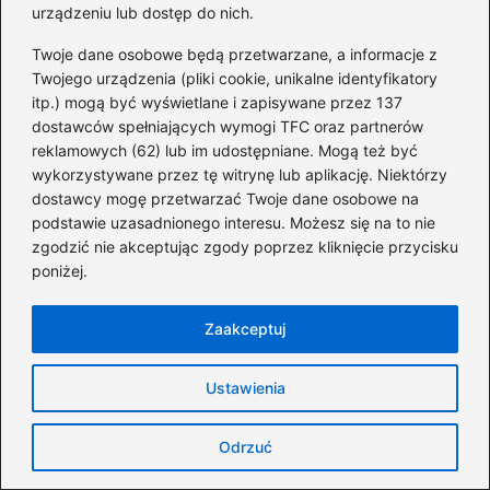
urządzeniu lub dostęp do nich.
Twoje dane osobowe będą przetwarzane, a informacje z
O której zamyka się giełda? Godziny
Twojego urządzenia (pliki cookie, unikalne identyfikatory
sesji w Nowym Jorku, Londynie i Tokio
itp.) mogą być wyświetlane i zapisywane przez 137
dostawców spełniających wymogi TFC oraz partnerów
2026-08-06
reklamowych (62) lub im udostępniane. Mogą też być
wykorzystywane przez tę witrynę lub aplikację. Niektórzy
dostawcy mogę przetwarzać Twoje dane osobowe na
podstawie uzasadnionego interesu. Możesz się na to nie
zgodzić nie akceptując zgody poprzez kliknięcie przycisku
poniżej.
Zaakceptuj
Ustawienia
Odrzuć
Jak grać na giełdzie i uniknąć