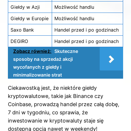
Giełdy w Azji
Możliwość handlu
Giełdy w Europie
Możliwość handlu
Saxo Bank
Handel przed i po godzinach
DEGIRO
Handel przed i po godzinach
Zobacz również:
Skuteczne
sposoby na sprzedaż akcji
wycofanych z giełdy i
minimalizowanie strat
Ciekawostką jest, że niektóre giełdy
kryptowalutowe, takie jak Binance czy
Coinbase, prowadzą handel przez całą dobę,
7 dni w tygodniu, co sprawia, że
inwestowanie w kryptowaluty staje się
dostępną opcją nawet w weekendy!