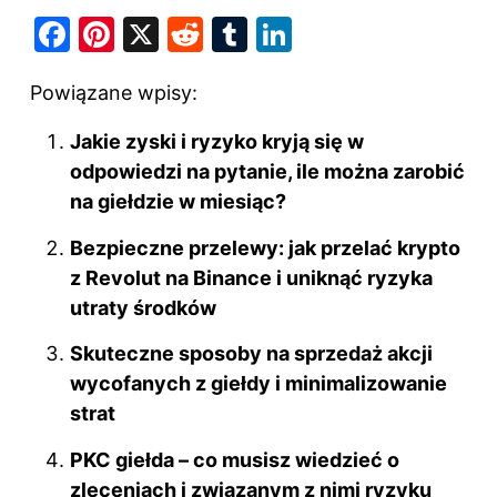
F
Pi
X
R
T
Li
a
nt
e
u
n
Powiązane wpisy:
c
er
d
m
k
e
e
di
bl
e
Jakie zyski i ryzyko kryją się w
b
st
t
r
dI
odpowiedzi na pytanie, ile można zarobić
o
na giełdzie w miesiąc?
n
o
Bezpieczne przelewy: jak przelać krypto
k
z Revolut na Binance i uniknąć ryzyka
utraty środków
Skuteczne sposoby na sprzedaż akcji
wycofanych z giełdy i minimalizowanie
strat
PKC giełda – co musisz wiedzieć o
zleceniach i związanym z nimi ryzyku