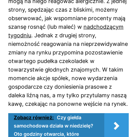
mogą na niego reagować alergicznie. Z jednej
strony, spędzając czas z bliskimi, możemy
obserwować, jak wspomniane procenty mają
szansę rosnąć (lub maleć) w
nadchodzącym
tygodniu
. Jednak z drugiej strony,
niemożność reagowania na nieprzewidywalne
zmiany na rynku przypomina pozostawienie
otwartego pudełka czekoladek w
towarzystwie głodnych znajomych. W takim
momencie akcje spółek, nowe wydarzenia
gospodarcze czy doniesienia prasowe z
daleka liźną nas, a my tylko przytulamy naszą
kawę, czekając na ponowne wejście na rynek.
Zobacz również:
Czy giełda
samochodowa działa w niedzielę?
Oto godziny otwarcia, które