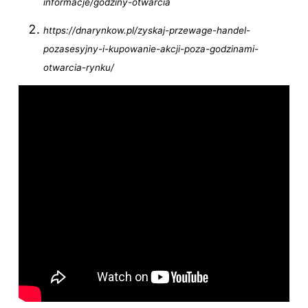
informacje/godziny-otwarcia
https://dnarynkow.pl/zyskaj-przewage-handel-
pozasesyjny-i-kupowanie-akcji-poza-godzinami-
otwarcia-rynku/