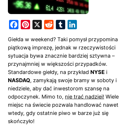
F
Pi
X
R
T
Li
a
nt
e
u
n
Giełda w weekend? Taki pomysł przypomina
c
er
d
m
k
piątkową imprezę, jednak w rzeczywistości
e
e
di
bl
e
sytuacja bywa znacznie bardziej sztywna –
b
st
t
r
dI
przynajmniej w większości przypadków.
o
n
Standardowe giełdy, na przykład
NYSE
i
o
NASDAQ
, zamykają swoje bramy w soboty i
k
niedziele, aby dać inwestorom szansę na
odpoczynek. Mimo to,
nie trać nadziei!
Wiele
miejsc na świecie pozwala handlować nawet
wtedy, gdy ostatnie piwo w barze już się
skończyło!