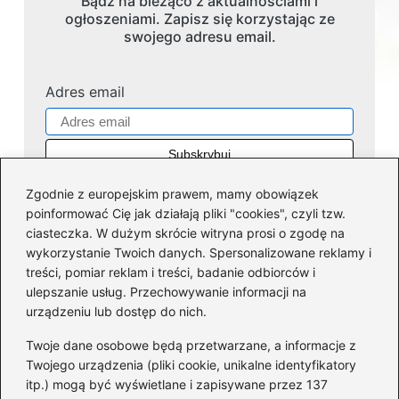
Bądź na bieżąco z aktualnościami i
ogłoszeniami. Zapisz się korzystając ze
swojego adresu email.
Adres email
Zgodnie z europejskim prawem, mamy obowiązek
poinformować Cię jak działają pliki "cookies", czyli tzw.
ciasteczka. W dużym skrócie witryna prosi o zgodę na
wykorzystanie Twoich danych. Spersonalizowane reklamy i
Kategorie
treści, pomiar reklam i treści, badanie odbiorców i
ulepszanie usług. Przechowywanie informacji na
Dofinansowania
(36)
urządzeniu lub dostęp do nich.
Firmy
(45)
Twoje dane osobowe będą przetwarzane, a informacje z
Giełda
(40)
Twojego urządzenia (pliki cookie, unikalne identyfikatory
itp.) mogą być wyświetlane i zapisywane przez 137
Inwestycje
(43)