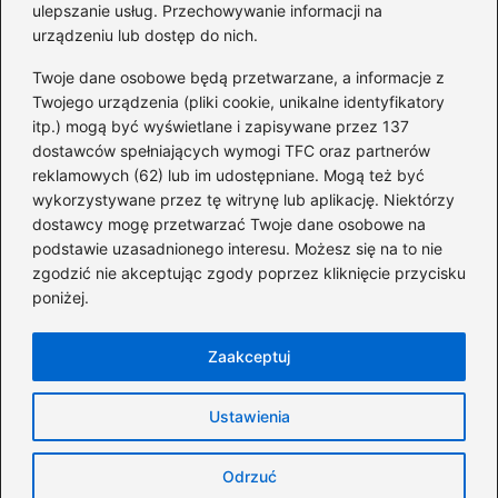
ulepszanie usług. Przechowywanie informacji na
Dofinansowania
(36)
urządzeniu lub dostęp do nich.
Firmy
(45)
Twoje dane osobowe będą przetwarzane, a informacje z
Giełda
(41)
Twojego urządzenia (pliki cookie, unikalne identyfikatory
itp.) mogą być wyświetlane i zapisywane przez 137
Inwestycje
(43)
dostawców spełniających wymogi TFC oraz partnerów
KRS
(10)
reklamowych (62) lub im udostępniane. Mogą też być
Pożyczki
(66)
wykorzystywane przez tę witrynę lub aplikację. Niektórzy
Pracownicy
(24)
dostawcy mogę przetwarzać Twoje dane osobowe na
podstawie uzasadnionego interesu. Możesz się na to nie
Świadczenia Socjalne
(46)
zgodzić nie akceptując zgody poprzez kliknięcie przycisku
Zadłużenia
(18)
poniżej.
Zarobki
(193)
Zaakceptuj
Strona główna
Polityka prywatności
Regulamin
Ustawienia
Kontakt
Copyright © 2026 grupanokaut.pl
Odrzuć