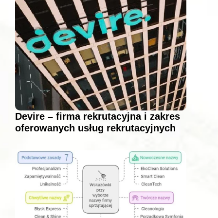
Devire – firma rekrutacyjna i zakres
oferowanych usług rekrutacyjnych