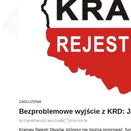
ZADŁUŻENIA
Bezproblemowe wyjście z KRD: J
AUTOR:
IRENEUSZ WOJTUNIK
2026-03-18
Krajowy Rejestr Długów, którego nie można ignorować, funk