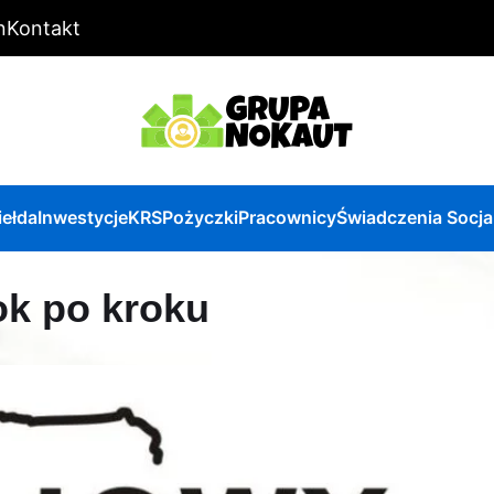
n
Kontakt
iełda
Inwestycje
KRS
Pożyczki
Pracownicy
Świadczenia Socja
ok po kroku