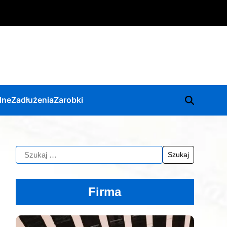
lne
Zadłużenia
Zarobki
Firma