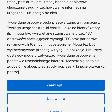
treści, pomiar reklam i treści, badanie odbiorców i
ulepszanie usług. Przechowywanie informacji na
Dofinansowania
(36)
urządzeniu lub dostęp do nich.
Firmy
(45)
Twoje dane osobowe będą przetwarzane, a informacje z
Giełda
(40)
Twojego urządzenia (pliki cookie, unikalne identyfikatory
itp.) mogą być wyświetlane i zapisywane przez 137
Inwestycje
(43)
dostawców spełniających wymogi TFC oraz partnerów
KRS
(10)
reklamowych (62) lub im udostępniane. Mogą też być
Pożyczki
(66)
wykorzystywane przez tę witrynę lub aplikację. Niektórzy
Pracownicy
(24)
dostawcy mogę przetwarzać Twoje dane osobowe na
podstawie uzasadnionego interesu. Możesz się na to nie
Świadczenia Socjalne
(46)
zgodzić nie akceptując zgody poprzez kliknięcie przycisku
Zadłużenia
(18)
poniżej.
Zarobki
(192)
Zaakceptuj
Strona główna
Polityka prywatności
Regulamin
Ustawienia
Kontakt
Copyright © 2026 grupanokaut.pl