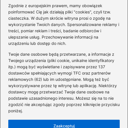
Zgodnie z europejskim prawem, mamy obowiązek
poinformować Cię jak działają pliki "cookies", czyli tzw.
ciasteczka. W dużym skrócie witryna prosi o zgodę na
wykorzystanie Twoich danych. Spersonalizowane reklamy i
Kategorie
treści, pomiar reklam i treści, badanie odbiorców i
ulepszanie usług. Przechowywanie informacji na
Dofinansowania
(35)
urządzeniu lub dostęp do nich.
Firmy
(45)
Twoje dane osobowe będą przetwarzane, a informacje z
Giełda
(40)
Twojego urządzenia (pliki cookie, unikalne identyfikatory
itp.) mogą być wyświetlane i zapisywane przez 137
Inwestycje
(43)
dostawców spełniających wymogi TFC oraz partnerów
KRS
(10)
reklamowych (62) lub im udostępniane. Mogą też być
Pożyczki
(66)
wykorzystywane przez tę witrynę lub aplikację. Niektórzy
Pracownicy
(24)
dostawcy mogę przetwarzać Twoje dane osobowe na
podstawie uzasadnionego interesu. Możesz się na to nie
Świadczenia Socjalne
(45)
zgodzić nie akceptując zgody poprzez kliknięcie przycisku
Zadłużenia
(18)
poniżej.
Zarobki
(192)
Zaakceptuj