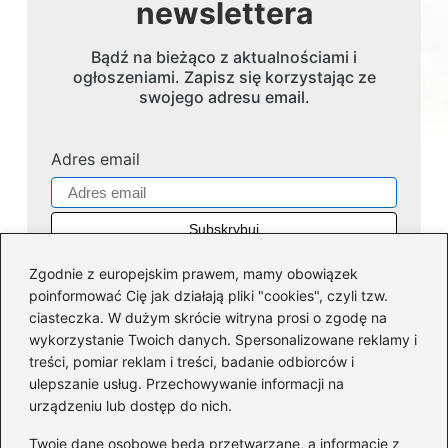
newslettera
Bądź na bieżąco z aktualnościami i
ogłoszeniami. Zapisz się korzystając ze
swojego adresu email.
Adres email
Zgodnie z europejskim prawem, mamy obowiązek
poinformować Cię jak działają pliki "cookies", czyli tzw.
ciasteczka. W dużym skrócie witryna prosi o zgodę na
wykorzystanie Twoich danych. Spersonalizowane reklamy i
Kategorie
treści, pomiar reklam i treści, badanie odbiorców i
ulepszanie usług. Przechowywanie informacji na
Dofinansowania
(35)
urządzeniu lub dostęp do nich.
Firmy
(45)
Twoje dane osobowe będą przetwarzane, a informacje z